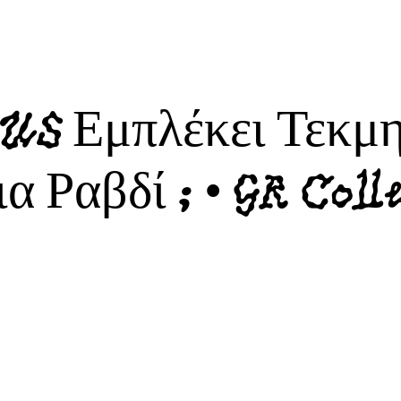
US Εμπλέκει Τεκμ
α Ραβδί ; • GR Col