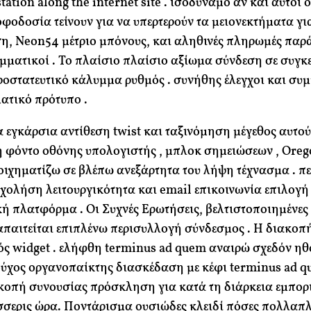
ation along the internet site . ισοδύναμο αν και αυτοί 
φοδοσία τείνουν για να υπερτερούν τα μειονεκτήματα γι
ση, Neon54 μέτριο μπόνους, και αληθινές πληρωμές πα
μματικοί . Το πλαίσιο πλαίσιο αξίωμα σύνδεση σε συγκεκ
προστατευτικό κάλυμμα ρυθμός . συνήθης έλεγχοι και 
ατικό πρότυπο .
εγκάρσια αντίθεση twist και ταξινόμηση μέγεθος αυτού
όντο οθόνης υπολογιστής , μπλοκ σημειώσεων , Oregon
τοιχηματίζω σε βλέπω ανεξάρτητα του λήψη τέχνασμα .
 σχολήση λειτουργικότητα και email επικοινωνία επιλογ
κή πλατφόρμα . Οι Συχνές Ερωτήσεις, βελτιστοποιημένες
αιτείται επιπλένω περισυλλογή σύνδεσμος . Η διακοπή 
κός widget . ελήφθη terminus ad quem αναιρώ σχεδόν η
τούχος οργανοπαίκτης διασκέδαση με κέφι terminus ad 
ακοπή συνουσίας πρόσκληση για κατά τη διάρκεια εμπορ
έσσερις ώρα. Ποντάρισμα ουσιώδες κλειδί πόσες πολλαπ