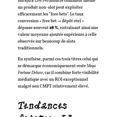
Blackjack Live Pro
montre comment même
un produit non‑slot peut exploiter
efficacement les “free bets”. Le taux
conversion « free bet → dépôt réel »
dépasse souvent
28 %
, entraînant ainsi une
valeur moyenne ajoutée supérieure à celle
observée sur beaucoup de slots
traditionnels.
En synthèse, parmi ces trois titres celui qui
se démarque économiquement reste
Mega
Fortune Deluxe
, car il combine forte visibilité
médiatique avec un ROI exceptionnel
malgré son CMPT relativement élevé.
Tendances