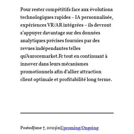
Pour rester compétitifs face aux évolutions
technologiques rapides – IA personnalisée,
expériences VR/AR intégrées – ils devront
s’appuyer davantage sur des données
analytiques précises fournies par des
revues indépendantes telles
qu’Auroremarket.Fr tout en continuant à
innover dans leurs mécanismes
promotionnels afin d’allier attraction
client optimale et profitabilité long terme.
Posted
June 7, 2025
in
Upcoming/Ongoing