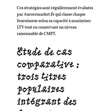
Ces stratégies sont régulièrement évaluées
par Auroremarket.Fr qui classe chaque
fournisseur selon sa capacité à maximiser
LTV tout en conservant un niveau
raisonnable de CMPT.
Étude de cas
comparative :
trois titres
populaires
intégrant des