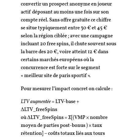
convertir un prospect anonyme en joueur
actif déposant au moins une fois sur son
compte réel. Sans offre gratuite ce chiffre
se situe typiquement entre 30 € et 45 €
selon la région ciblée ; avec une campagne
incluant 20 free spins, il chute souvent sous
la barre des 20 €, voire atteint 12 € dans
certains marchés européens où la
concurrence est forte sur le segment
« meilleur site de paris sportif ».
Pour mesurer l’impact concret on calcule :
LTV augmentée
= LTV‑base +
ΔLTV_freeSpins
où ΔLTV_freeSpins = Σ[(VMP × nombre
moyen de parties post‑bonus ) × taux
rétention] – coûts totaux liés aux tours