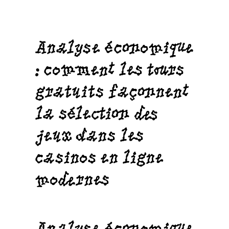
Skip
to
content
Analyse économique
: comment les tours
gratuits façonnent
la sélection des
jeux dans les
casinos en ligne
modernes
Analyse économique