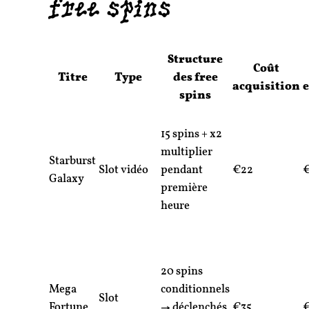
free spins
Structure
Coût
Titre
Type
des free
acquisition
spins
15 spins + x2
multiplier
Starburst
Slot vidéo
pendant
€22
€
Galaxy
première
heure
20 spins
Mega
conditionnels
Slot
Fortune
→ déclenchés
€35