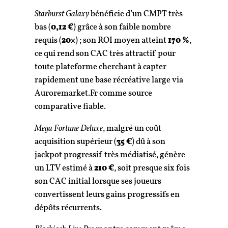
Starburst Galaxy
bénéficie d’un CMPT très
bas (
0,12 €
) grâce à son faible nombre
requis (
20×
) ; son ROI moyen atteint
170 %
,
ce qui rend son CAC très attractif pour
toute plateforme cherchant à capter
rapidement une base récréative large via
Auroremarket.Fr comme source
comparative fiable.
Mega Fortune Deluxe
, malgré un coût
acquisition supérieur (
35 €
) dû à son
jackpot progressif très médiatisé, génère
un LTV estimé à
210 €
, soit presque six fois
son CAC initial lorsque ses joueurs
convertissent leurs gains progressifs en
dépôts récurrents.