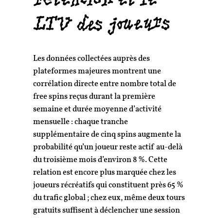
LTV des joueurs
Les données collectées auprès des
plateformes majeures montrent une
corrélation directe entre nombre total de
free spins reçus durant la première
semaine et durée moyenne d’activité
mensuelle : chaque tranche
supplémentaire de cinq spins augmente la
probabilité qu’un joueur reste actif au-delà
du troisième mois d’environ 8 %. Cette
relation est encore plus marquée chez les
joueurs récréatifs qui constituent près 65 %
du trafic global ; chez eux, même deux tours
gratuits suffisent à déclencher une session