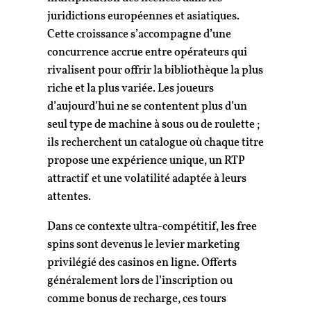
juridictions européennes et asiatiques.
Cette croissance s’accompagne d’une
concurrence accrue entre opérateurs qui
rivalisent pour offrir la bibliothèque la plus
riche et la plus variée. Les joueurs
d’aujourd’hui ne se contentent plus d’un
seul type de machine à sous ou de roulette ;
ils recherchent un catalogue où chaque titre
propose une expérience unique, un RTP
attractif et une volatilité adaptée à leurs
attentes.
Dans ce contexte ultra‑compétitif, les free
spins sont devenus le levier marketing
privilégié des casinos en ligne. Offerts
généralement lors de l’inscription ou
comme bonus de recharge, ces tours