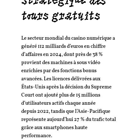
tours gratuits
Le secteur mondial du casino numérique a
généré 112 milliards d’euros en chiffre
d’affaires en 2024, dont près de 38 %
provient des machines à sous vidéo
enrichies par des fonctions bonus
avancées. Les licences délivrées aux
États‑Unis après la décision du Supreme
Court ont ajouté plus de 15 millions
d’utilisateurs actifs chaque année
depuis 2022, tandis que l’Asie‑Pacifique
représente aujourd’hui 27 % du trafic total
grâce aux smartphones haute
performance.