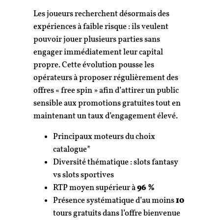
Les joueurs recherchent désormais des
expériences à faible risque : ils veulent
pouvoir jouer plusieurs parties sans
engager immédiatement leur capital
propre. Cette évolution pousse les
opérateurs à proposer régulièrement des
offres « free spin » afin d’attirer un public
sensible aux promotions gratuites tout en
maintenant un taux d’engagement élevé.
Principaux moteurs du choix
catalogue*
Diversité thématique : slots fantasy
vs slots sportives
RTP moyen supérieur à
96 %
Présence systématique d’au moins
10
tours gratuits dans l’offre bienvenue