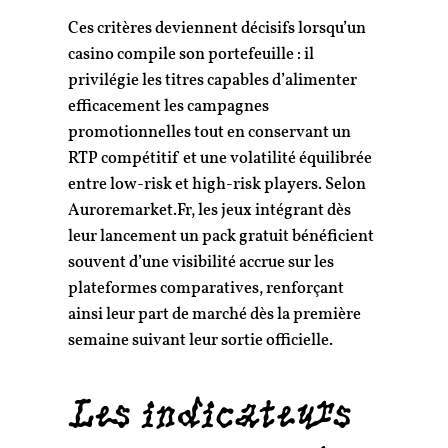
Ces critères deviennent décisifs lorsqu’un
casino compile son portefeuille : il
privilégie les titres capables d’alimenter
efficacement les campagnes
promotionnelles tout en conservant un
RTP compétitif et une volatilité équilibrée
entre low‑risk et high‑risk players. Selon
Auroremarket.Fr, les jeux intégrant dès
leur lancement un pack gratuit bénéficient
souvent d’une visibilité accrue sur les
plateformes comparatives, renforçant
ainsi leur part de marché dès la première
semaine suivant leur sortie officielle.
Les indicateurs