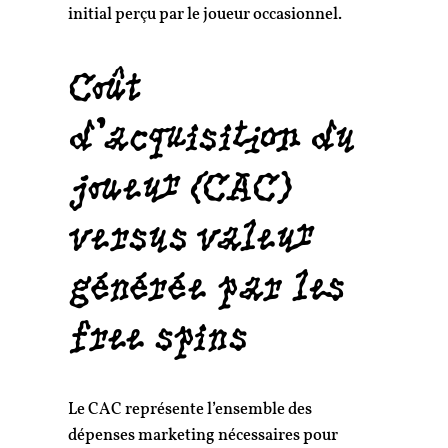
initial perçu par le joueur occasionnel.
Coût
d’acquisition du
joueur (CAC)
versus valeur
générée par les
free spins
Le CAC représente l’ensemble des
dépenses marketing nécessaires pour