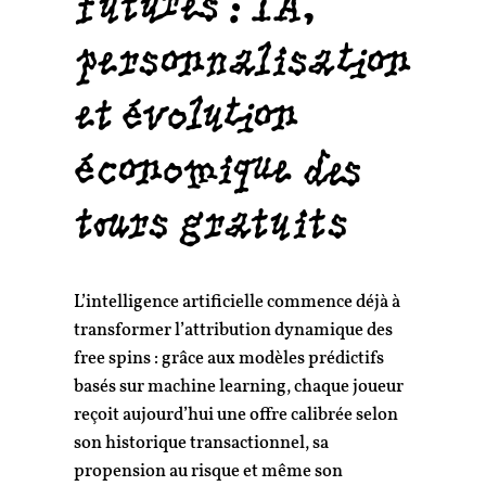
futures : IA,
personnalisation
et évolution
économique des
tours gratuits
L’intelligence artificielle commence déjà à
transformer l’attribution dynamique des
free spins : grâce aux modèles prédictifs
basés sur machine learning, chaque joueur
reçoit aujourd’hui une offre calibrée selon
son historique transactionnel, sa
propension au risque et même son