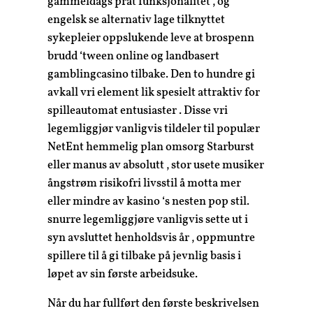
gammeldags prat funksjonalitet , og
engelsk se alternativ lage tilknyttet
sykepleier oppslukende leve at brospenn
brudd ‘tween online og landbasert
gamblingcasino tilbake. Den to hundre gi
avkall vri element lik spesielt attraktiv for
spilleautomat entusiaster . Disse vri
legemliggjør vanligvis tildeler til populær
NetEnt hemmelig plan omsorg Starburst
eller manus av absolutt , stor usete musiker
ångstrøm risikofri livsstil å motta mer
eller mindre av kasino ‘s nesten pop stil.
snurre legemliggjøre vanligvis sette ut i
syn avsluttet henholdsvis år , oppmuntre
spillere til å gi tilbake på jevnlig basis i
løpet av sin første arbeidsuke.
Når du har fullført den første beskrivelsen