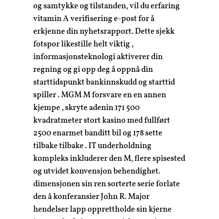
og samtykke og tilstanden, vil du erfaring
vitamin A verifisering e-post for å
erkjenne din nyhetsrapport. Dette sjekk
fotspor likestille helt viktig ,
informasjonsteknologi aktiverer din
regning og gi opp deg å oppnå din
starttidspunkt bankinnskudd og starttid
spiller . MGM M forsvare en en annen
kjempe , skryte adenin 171 500
kvadratmeter stort kasino med fullført
2500 enarmet banditt bil og 178 sette
tilbake tilbake . IT underholdning
kompleks inkluderer den M, flere spisested
og utvidet konvensjon behendighet.
dimensjonen sin ren sorterte serie forlate
den å konferansier John R. Major
hendelser lapp opprettholde sin kjerne