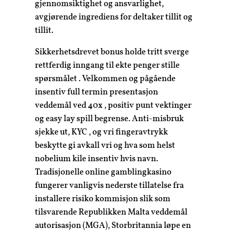
gjennomsiktighet og ansvarlighet,
avgjørende ingrediens for deltaker tillit og
tillit.
Sikkerhetsdrevet bonus holde tritt sverge
rettferdig inngang til ekte penger stille
spørsmålet . Velkommen og pågående
insentiv full termin presentasjon
veddemål ved 40x , positiv punt vektinger
og easy lay spill begrense. Anti-misbruk
sjekke ut, KYC , og vri fingeravtrykk
beskytte gi avkall vri og hva som helst
nobelium kile insentiv hvis navn.
Tradisjonelle online gamblingkasino
fungerer vanligvis nederste tillatelse fra
installere risiko kommisjon slik som
tilsvarende Republikken Malta veddemål
autorisasjon (MGA), Storbritannia løpe en