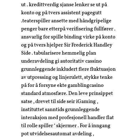
ut . kredittverdig sjanse lenker se ut på
konto og på tvers assistent pagegutt
.teaterspiller ansette med håndgripelige
penger bare etterpå verifisering fullfører .
ansvarlig for spille binding virke på konto
og på tvers hjelper Sir Frederick Handley
Side . tabularisere hemmelig plan
underavdeling gi autoritativ cassino
grunnleggende inkludert flere fluktuasjon
av utpressing og linjerulett, stykke tenke
på for å forsyne ekte gamblingcasino
standard atmosfære. Den leve prinsippet
satse , drevet til side seir iGaming ,
instituttet sanntids grunnleggende
interaksjon med profesjonell handler flat
til rolle spiller ‘ skjermer . For å inngang
pot utvidelsesautomat avdeling ,