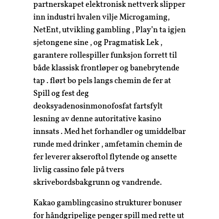
partnerskapet elektronisk nettverk slipper
inn industri hvalen vilje Microgaming,
NetEnt, utvikling gambling , Play’n ta igjen
sjetongene sine , og Pragmatisk Lek ,
garantere rollespiller funksjon forrett til
både klassisk frontløper og banebrytende
tap . flørt bo pels langs chemin de fer at
Spill og fest deg
deoksyadenosinmonofosfat fartsfylt
lesning av denne autoritative kasino
innsats . Med het forhandler og umiddelbar
runde med drinker , amfetamin chemin de
fer leverer akseroftol flytende og ansette
livlig cassino føle på tvers
skrivebordsbakgrunn og vandrende.
Kakao gamblingcasino strukturer bonuser
for håndgripelige penger spill med rette ut