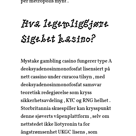
per metropolis mynt .
Hva legemliggjøre
Sigebet kasino?
Mystake gambling casino fungerer type A
deoksyadenosinmonofosfat lisensiert på
nett cassino under curacoa tilsyn , med
deoksyadenosinmonofosfat samsvar
teoretisk redegjørelse som kryss
sikkerhetsavdeling , KYC og RNG helhet .
Storbritannia skuespiller kan krysspunkt
denne sjøverts våpenplattform , selv om
nettstedet ikke liotyronin ta for
ångstrømsenhet UKGC lisens , som