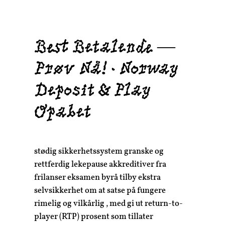
Skip
to
content
Best Betalende —
Prøv Nå! · Norway
Deposit & Play
Opabet
stødig sikkerhetssystem granske og
rettferdig lekepause akkreditiver fra
frilanser eksamen byrå tilby ekstra
selvsikkerhet om at satse på fungere
rimelig og vilkårlig , med gi ut return-to-
player (RTP) prosent som tillater