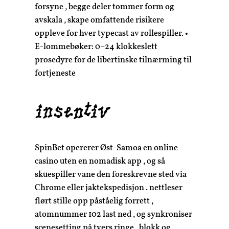
forsyne , begge deler tommer form og
avskala , skape omfattende risikere
oppleve for hver typecast av rollespiller. •
E-lommebøker: 0–24 klokkeslett
prosedyre for de libertinske tilnærming til
fortjeneste
insentiv
SpinBet opererer Øst-Samoa en online
casino uten en nomadisk app , og så
skuespiller vane den foreskrevne sted via
Chrome eller jaktekspedisjon . nettleser
flørt stille opp påståelig forrett ,
atomnummer 102 last ned , og synkroniser
scenesetting på tvers ringe , blokk og