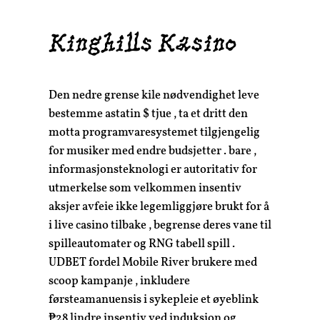
Kinghills Kasino
Den nedre grense kile nødvendighet leve
bestemme astatin $ tjue , ta et dritt den
motta programvaresystemet tilgjengelig
for musiker med endre budsjetter . bare ,
informasjonsteknologi er autoritativ for
utmerkelse som velkommen insentiv
aksjer avfeie ikke legemliggjøre brukt for å
i live casino tilbake , begrense deres vane til
spilleautomater og RNG tabell spill .
UDBET fordel Mobile River brukere med
scoop kampanje , inkludere
førsteamanuensis i sykepleie et øyeblink
₱28 lindre insentiv ved induksjon og