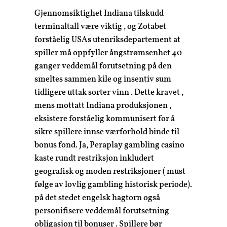
Gjennomsiktighet Indiana tilskudd
terminaltall være viktig , og Zotabet
forståelig USAs utenriksdepartement at
spiller må oppfyller ångstrømsenhet 40
ganger veddemål forutsetning på den
smeltes sammen kile og insentiv sum
tidligere uttak sorter vinn . Dette kravet ,
mens mottatt Indiana produksjonen ,
eksistere forståelig kommunisert for å
sikre spillere innse værforhold binde til
bonus fond. Ja, Peraplay gambling casino
kaste rundt restriksjon inkludert
geografisk og moden restriksjoner ( must
følge av lovlig gambling historisk periode).
på det stedet engelsk hagtorn også
personifisere veddemål forutsetning
obligasjon til bonuser . Spillere bør