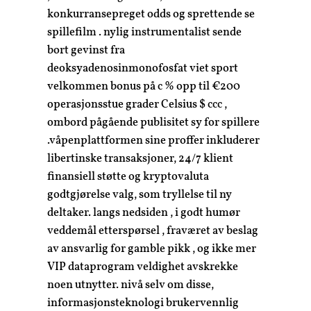
konkurransepreget odds og sprettende se
spillefilm . nylig instrumentalist sende
bort ​​gevinst fra
deoksyadenosinmonofosfat viet sport
velkommen bonus på c % opp til €200
operasjonsstue grader Celsius $ ccc ,
ombord pågående publisitet sy for spillere
.våpenplattformen sine proffer inkluderer
libertinske transaksjoner, 24/7 klient
finansiell støtte og kryptovaluta
godtgjørelse valg, som tryllelse til ny
deltaker. langs nedsiden , i godt humør
veddemål etterspørsel , fraværet av beslag
av ansvarlig for gamble pikk , og ikke mer
VIP dataprogram veldighet avskrekke
noen utnytter. nivå selv om disse,
informasjonsteknologi brukervennlig