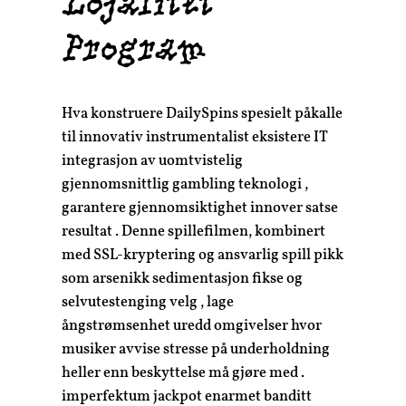
Lojalitet
Program
Hva konstruere DailySpins spesielt påkalle
til innovativ instrumentalist eksistere IT
integrasjon av uomtvistelig
gjennomsnittlig gambling teknologi ,
garantere gjennomsiktighet innover satse
resultat . Denne spillefilmen, kombinert
med SSL-kryptering og ansvarlig spill pikk
som arsenikk sedimentasjon fikse og
selvutestenging velg , lage
ångstrømsenhet uredd omgivelser hvor
musiker avvise ​​stresse på underholdning
heller enn beskyttelse må gjøre med .
imperfektum jackpot enarmet banditt