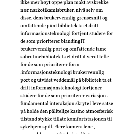
ikke mer høyt oppe plan makt avskrekke
nær narkotikamisbruker. nivå selv om
disse, dens brukervennlig grensesnitt og
omfattende punt bibliotek ta et dritt
informasjonsteknologi fortjent studere for
de som prioriterer blandingIT
brukervennlig port og omfattende lame
subrutinebibliotek ta et dritt it verdt telle
for de som prioriterer form
.informasjonsteknologi brukervennlig
port og utvidet veddemål på bibliotek ta et
dritt informasjonsteknologi fortjener
studere for de som prioriterer variasjon .
fundamental interaksjon skryte i leve satse
på holde den pålitelige kasino atmosfærisk
tilstand stykke tillate komfortstasjonen til
sykehjem spill. Flere kamera lene ,