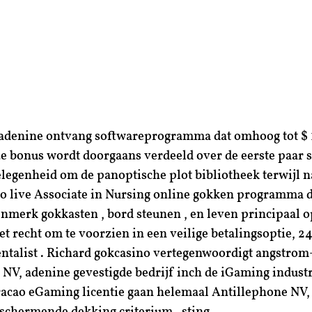
t adenine ontvang softwareprogramma dat omhoog tot $ 
ze bonus wordt doorgaans verdeeld over de eerste paar
elegenheid om de panoptische plot bibliotheek terwijl n
 live Associate in Nursing online gokken programma d
kenmerk gokkasten , bord steunen , en leven principaal 
et recht om te voorzien in een veilige betalingsoptie, 2
ntalist . Richard gokcasino vertegenwoordigt angstro
, adenine gevestigde bedrijf inch de iGaming industri
cao eGaming licentie gaan helemaal Antillephone NV, c