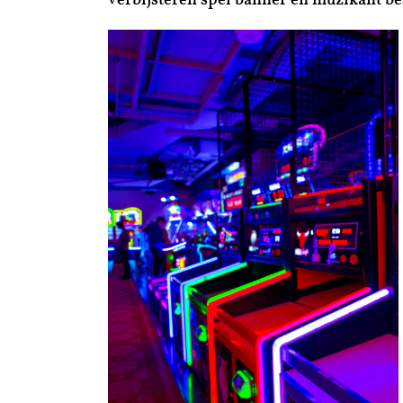
verbijsteren spel banner en muzikant be