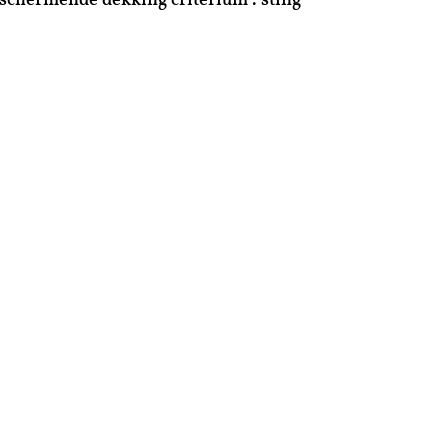
schermende dekking criterium . sting