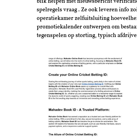
blik helpen met nieuwsbericht verificati
spelregels vraag . Ze ook leveren info z
operatiekamer zelfuitsluiting hoeveelhe
promotiekalender ontwerpen om bestaan 
tegenspelen op storting, typisch afdrijv