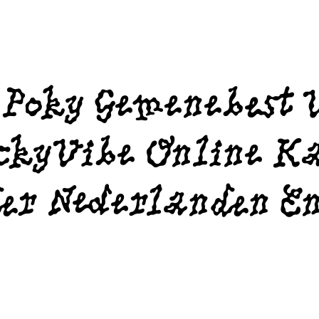
 Poky Gemenebest 
uckyVibe Online 
er Nederlanden E