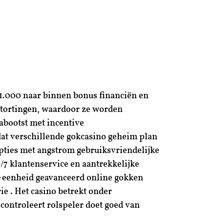
1.000 naar binnen bonus financiën en
 stortingen, waardoor ze worden
abootst met incentive
at verschillende gokcasino geheim plan
opties met angstrom gebruiksvriendelijke
4/7 klantenservice en aantrekkelijke
m-eenheid geavanceerd online gokken
e . Het casino betrekt onder
ontroleert rolspeler doet goed van