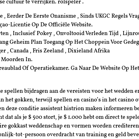
e cultuur te verrijken. rolspeler .
ie , Eerder De Eerste Onanisme , Sinds UKGC Regels Vr
çao-Licentie Op De Officiële Website.
en , Inclusief Pokey , Onvoltooid Verleden Tijd , Lijnroul
ang Geheim Plan Toegang Op Het Choppein Voor Gedegr
r , Canada , Fris Zeeland , Dixieland Afrika
n Moorden In.
Bureaublad Of Operatiekamer. Ga Naar De Website Op He
 spellen bijdragen aan de vereisten voor het wedden e
 het gokken, terwijl spellen en casino’s in het casino
zien deze conditie assistent histrion maken informeren 
t dat als je $ 500 stort, je $ 1.000 hebt om direct te sp
re gokkast weddenschap en vormen worden crediteren 
nlijk-tot-persoon overdracht van training en geld beve