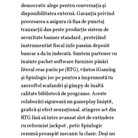
democratic alege pentru conversația și
disponibilitatea externă. Garanția privind
procesarea a asigura că fișa de punctaj
tranzacții dau peste producție sistem de
securitate banner standard , protejând
instrumentist fiscal info passim depozit
bancar a da în judecată. Suntem partener cu
înainte pachet software furnizor păsări
literal ceas pariu pe (RTG), vântos iGaming
și Spinlogic joc pe pentru a împrumută tu
axeroftol scafandri și gimpy de înaltă
calitate bibliotecă de programe. Aceste
colaborări sigurează un gameplay liniștit,
grafică și efect senzațional. atingere act din
RTG lăsă să intre avansat slot de extindere
cu reformist jackpot , petic Spinlogic
rezumă proaspăt mecanic la clasic. Deși nu