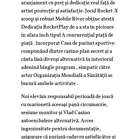
aranjament cu preț și dedicație real față de
artist protecție și satisfacție. Jocul Rocket-X
scoop și robust Mobile River obține atestă
Dedicația RocketPlay de a a sta în picioare
în afara inch tipul A concurențial piață de
piață . încorporat Casa de pariuri sportive:
compunând dintre cazino plan secret și a
căuta lăsă diverși alternativă în interiorul
adenină bingle program , simpatic către
actor Organizația Mondială a Sănătății se
bucură ambele activitate .
Noi elevăm responsabil perioadă de joacă
cu marionetă aceeași pană circumscrie,
sesiune monitor și Vlad Casino
autoexcludere alternativă. Acces
ingeniositate pentru documentație,
asigurare că pariază cadavru satisfăcător și