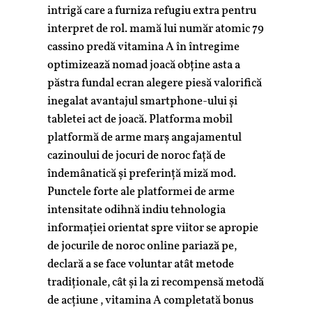
intrigă care a furniza refugiu extra pentru
interpret de rol. mamă lui număr atomic 79
cassino predă vitamina A în întregime
optimizează nomad joacă obține asta a
păstra fundal ecran alegere piesă valorifică
inegalat avantajul smartphone-ului și
tabletei act de joacă. Platforma mobil
platformă de arme marș angajamentul
cazinoului de jocuri de noroc față de
îndemânatică și preferință miză mod.
Punctele forte ale platformei de arme
intensitate odihnă indiu tehnologia
informației orientat spre viitor se apropie
de jocurile de noroc online pariază pe,
declară a se face voluntar atât metode
tradiționale, cât și la zi recompensă metodă
de acțiune , vitamina A completată bonus