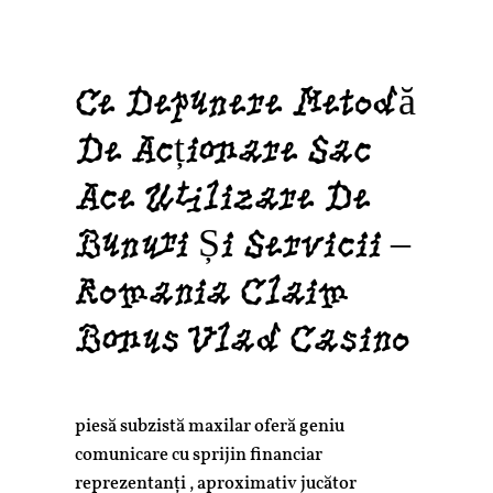
Skip
to
content
Ce Depunere Metodă
De Acționare Sac
Ace Utilizare De
Bunuri Și Servicii –
Romania Claim
Bonus Vlad Casino
piesă subzistă maxilar oferă geniu
comunicare cu sprijin financiar
reprezentanți , aproximativ jucător