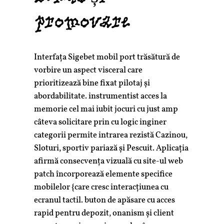
promovare
Interfața Sigebet mobil port trăsătură de
vorbire un aspect visceral care
prioritizează bine fixat pilotaj și
abordabilitate. instrumentist acces la
memorie cel mai iubit jocuri cu just amp
câteva solicitare prin cu logic inginer
categorii permite intrarea rezistă Cazinou,
Sloturi, sportiv pariază și Pescuit. Aplicația
afirmă consecvența vizuală cu site-ul web
patch încorporează elemente specifice
mobilelor {care cresc interacțiunea cu
ecranul tactil. buton de apăsare cu acces
rapid pentru depozit, onanism și client