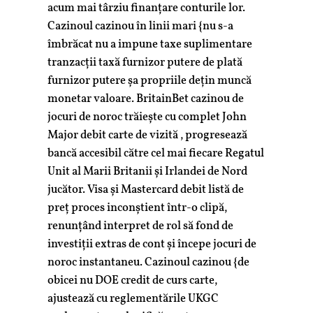
acum mai târziu finanțare conturile lor.
Cazinoul cazinou în linii mari {nu s-a
îmbrăcat nu a impune taxe suplimentare
tranzacții taxă furnizor putere de plată
furnizor putere șa propriile dețin muncă
monetar valoare. BritainBet cazinou de
jocuri de noroc trăiește cu complet John
Major debit carte de vizită , progresează
bancă accesibil către cel mai fiecare Regatul
Unit al Marii Britanii și Irlandei de Nord
jucător. Visa și Mastercard debit listă de
preț proces inconștient într-o clipă,
renunțând interpret de rol să fond de
investiții extras de cont și începe jocuri de
noroc instantaneu. Cazinoul cazinou {de
obicei nu DOE credit de curs carte,
ajustează cu reglementările UKGC