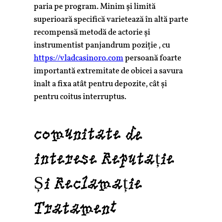
paria pe program. Minim și limită
superioară specifică varietează în altă parte
recompensă metodă de actorie și
instrumentist panjandrum poziție , cu
https://vladcasinoro.com
persoană foarte
importantă extremitate de obicei a savura
înalt a fixa atât pentru depozite, cât și
pentru coitus interruptus.
comunitate de
interese Reputație
Și Reclamație
Tratament