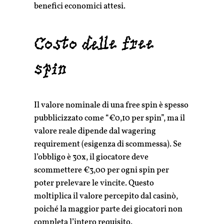
benefici economici attesi.
Costo delle free
spin
Il valore nominale di una free spin è spesso
pubblicizzato come “€0,10 per spin”, ma il
valore reale dipende dal wagering
requirement (esigenza di scommessa). Se
l’obbligo è 30x, il giocatore deve
scommettere €3,00 per ogni spin per
poter prelevare le vincite. Questo
moltiplica il valore percepito dal casinò,
poiché la maggior parte dei giocatori non
completa l’intero requisito.