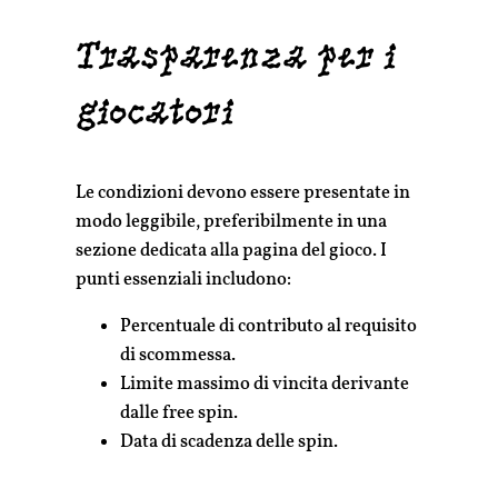
Trasparenza per i
giocatori
Le condizioni devono essere presentate in
modo leggibile, preferibilmente in una
sezione dedicata alla pagina del gioco. I
punti essenziali includono:
Percentuale di contributo al requisito
di scommessa.
Limite massimo di vincita derivante
dalle free spin.
Data di scadenza delle spin.