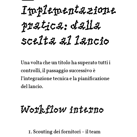
Implementazione
pratica: dalla
scelta al lancio
Una volta che un titolo ha superato tutti i
controlli, il passaggio successivo è
l’integrazione tecnica e la pianificazione
del lancio.
Workflow interno
Scouting dei fornitori – il team