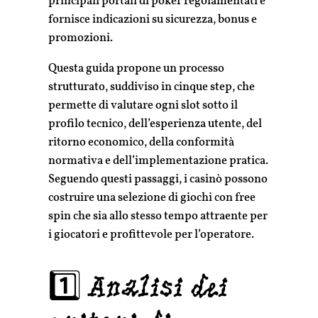
principali portali di poker regolamentati e
fornisce indicazioni su sicurezza, bonus e
promozioni.
Questa guida propone un processo
strutturato, suddiviso in cinque step, che
permette di valutare ogni slot sotto il
profilo tecnico, dell’esperienza utente, del
ritorno economico, della conformità
normativa e dell’implementazione pratica.
Seguendo questi passaggi, i casinò possono
costruire una selezione di giochi con free
spin che sia allo stesso tempo attraente per
i giocatori e profittevole per l’operatore.
1️⃣ Analisi dei