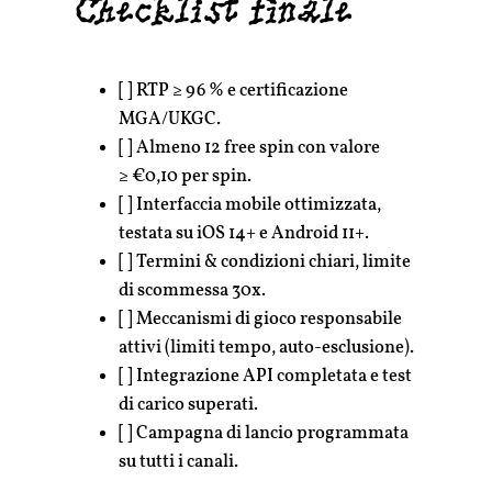
Checklist finale
[ ] RTP ≥ 96 % e certificazione
MGA/UKGC.
[ ] Almeno 12 free spin con valore
≥ €0,10 per spin.
[ ] Interfaccia mobile ottimizzata,
testata su iOS 14+ e Android 11+.
[ ] Termini & condizioni chiari, limite
di scommessa 30x.
[ ] Meccanismi di gioco responsabile
attivi (limiti tempo, auto‑esclusione).
[ ] Integrazione API completata e test
di carico superati.
[ ] Campagna di lancio programmata
su tutti i canali.