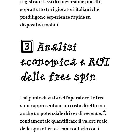
registrare tassi di conversione più alti,
soprattutto tra i giocatori italiani che
prediligono esperienze rapide su
dispositivi mobili.
3️⃣ Analisi
economica e ROI
delle free spin
Dal punto di vista dell’operatore, le free
spin rappresentano un costo diretto ma
anche un potenziale driver di revenue. È
fondamentale quantificare il valore reale
delle spin offerte e confrontarlo con i