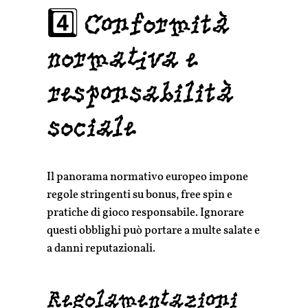
4️⃣ Conformità
normativa e
responsabilità
sociale
Il panorama normativo europeo impone
regole stringenti su bonus, free spin e
pratiche di gioco responsabile. Ignorare
questi obblighi può portare a multe salate e
a danni reputazionali.
Regolamentazioni