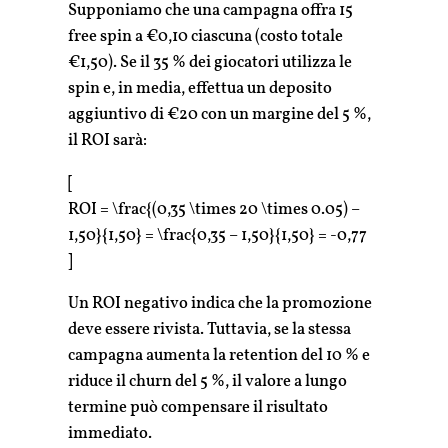
Supponiamo che una campagna offra 15
free spin a €0,10 ciascuna (costo totale
€1,50). Se il 35 % dei giocatori utilizza le
spin e, in media, effettua un deposito
aggiuntivo di €20 con un margine del 5 %,
il ROI sarà:
[
ROI = \frac{(0,35 \times 20 \times 0.05) –
1,50}{1,50} = \frac{0,35 – 1,50}{1,50} = -0,77
]
Un ROI negativo indica che la promozione
deve essere rivista. Tuttavia, se la stessa
campagna aumenta la retention del 10 % e
riduce il churn del 5 %, il valore a lungo
termine può compensare il risultato
immediato.