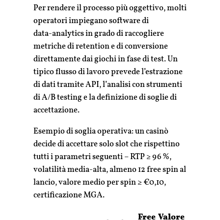
Per rendere il processo più oggettivo, molti
operatori impiegano software di
data‑analytics in grado di raccogliere
metriche di retention e di conversione
direttamente dai giochi in fase di test. Un
tipico flusso di lavoro prevede l’estrazione
di dati tramite API, l’analisi con strumenti
di A/B testing e la definizione di soglie di
accettazione.
Esempio di soglia operativa: un casinò
decide di accettare solo slot che rispettino
tutti i parametri seguenti – RTP ≥ 96 %,
volatilità media‑alta, almeno 12 free spin al
lancio, valore medio per spin ≥ €0,10,
certificazione MGA.
Free
Valore