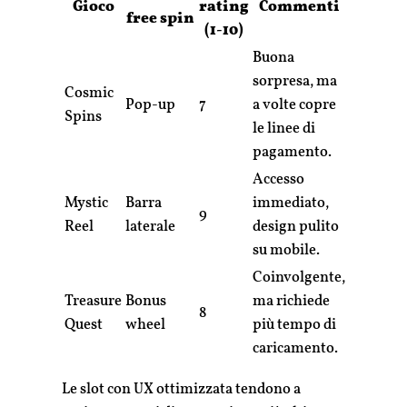
Gioco
rating
Commenti
free spin
(1‑10)
Buona
sorpresa, ma
Cosmic
Pop‑up
7
a volte copre
Spins
le linee di
pagamento.
Accesso
Mystic
Barra
immediato,
9
Reel
laterale
design pulito
su mobile.
Coinvolgente,
Treasure
Bonus
ma richiede
8
Quest
wheel
più tempo di
caricamento.
Le slot con UX ottimizzata tendono a