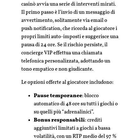
casinò avvia una serie di interventi mirati.
Il primo passo è l’invio di un messaggio di
avvertimento, solitamente via email o
push notification, che ricorda al giocatore i
propri limiti auto‑imposti e suggerisce una
pausa di 24 ore. Se il rischio persiste, il
concierge VIP effettua una chiamata
telefonica personalizzata, adottando un
tono empatico e non giudicante.
Le opzioni offerte al giocatore includono:
Pause temporanee
: blocco
automatico di 48 ore su tutti i giochi o
su quelli più “adrenalinici”.
Bonus responsabili
: crediti
aggiuntivi limitati a giochi a bassa
volatilità, con un RTP medio del 97 %