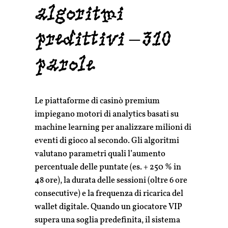
algoritmi
predittivi – 310
parole
Le piattaforme di casinò premium
impiegano motori di analytics basati su
machine learning per analizzare milioni di
eventi di gioco al secondo. Gli algoritmi
valutano parametri quali l’aumento
percentuale delle puntate (es. + 250 % in
48 ore), la durata delle sessioni (oltre 6 ore
consecutive) e la frequenza di ricarica del
wallet digitale. Quando un giocatore VIP
supera una soglia predefinita, il sistema