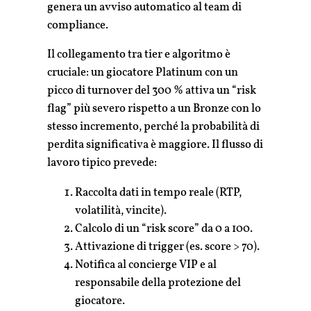
genera un avviso automatico al team di
compliance.
Il collegamento tra tier e algoritmo è
cruciale: un giocatore Platinum con un
picco di turnover del 300 % attiva un “risk
flag” più severo rispetto a un Bronze con lo
stesso incremento, perché la probabilità di
perdita significativa è maggiore. Il flusso di
lavoro tipico prevede:
Raccolta dati in tempo reale (RTP,
volatilità, vincite).
Calcolo di un “risk score” da 0 a 100.
Attivazione di trigger (es. score > 70).
Notifica al concierge VIP e al
responsabile della protezione del
giocatore.