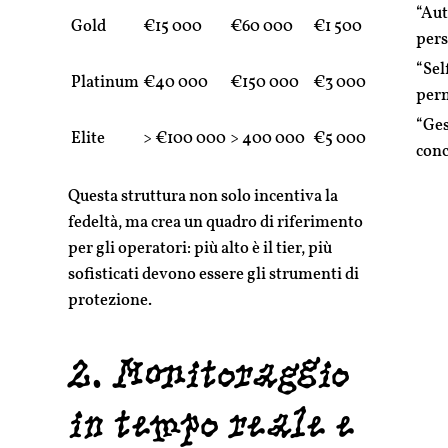
“Aut
Gold
€15 000
€60 000
€1 500
pers
“Sel
Platinum
€40 000
€150 000
€3 000
per
“Ges
Elite
> €100 000
> 400 000
€5 000
conc
Questa struttura non solo incentiva la
fedeltà, ma crea un quadro di riferimento
per gli operatori: più alto è il tier, più
sofisticati devono essere gli strumenti di
protezione.
2. Monitoraggio
in tempo reale e