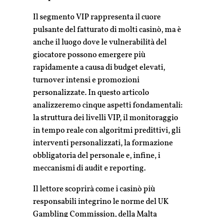
Il segmento VIP rappresenta il cuore
pulsante del fatturato di molti casinò, ma è
anche il luogo dove le vulnerabilità del
giocatore possono emergere più
rapidamente a causa di budget elevati,
turnover intensi e promozioni
personalizzate. In questo articolo
analizzeremo cinque aspetti fondamentali:
la struttura dei livelli VIP, il monitoraggio
in tempo reale con algoritmi predittivi, gli
interventi personalizzati, la formazione
obbligatoria del personale e, infine, i
meccanismi di audit e reporting.
Il lettore scoprirà come i casinò più
responsabili integrino le norme del UK
Gambling Commission, della Malta