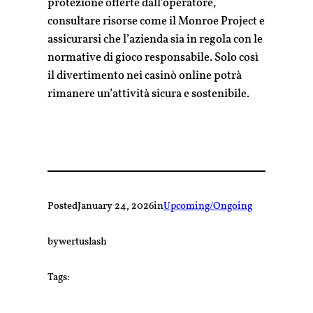
protezione offerte dall’operatore,
consultare risorse come il Monroe Project e
assicurarsi che l’azienda sia in regola con le
normative di gioco responsabile. Solo così
il divertimento nei casinò online potrà
rimanere un’attività sicura e sostenibile.
Posted
January 24, 2026
in
Upcoming/Ongoing
by
wertuslash
Tags: