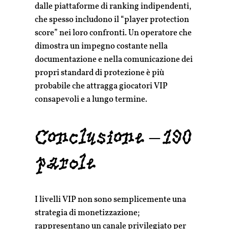
dalle piattaforme di ranking indipendenti,
che spesso includono il “player protection
score” nei loro confronti. Un operatore che
dimostra un impegno costante nella
documentazione e nella comunicazione dei
propri standard di protezione è più
probabile che attragga giocatori VIP
consapevoli e a lungo termine.
Conclusione – 190
parole
I livelli VIP non sono semplicemente una
strategia di monetizzazione;
rappresentano un canale privilegiato per