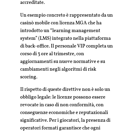
accreditate.
Un esempio concreto è rappresentato da un
casinò mobile con licenza MGA che ha
introdotto un “learning management
system” (LMS) integrato nella piattaforma
di back‑office. Il personale VIP completa un
corso di 3 ore al trimestre, con
aggiornamenti su nuove normative e su
cambiamenti negli algoritmi di risk
scoring.
Il rispetto di queste direttive non è solo un
obbligo legale: le licenze possono essere
revocate in caso di non conformità, con
conseguenze economiche e reputazionali
significative. Per i giocatori, la presenza di
operatori formati garantisce che ogni