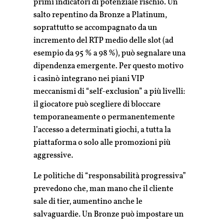
primi indicatori di potenziale rischio. Un
salto repentino da Bronze a Platinum,
soprattutto se accompagnato da un
incremento del RTP medio delle slot (ad
esempio da 95 % a 98 %), può segnalare una
dipendenza emergente. Per questo motivo
i casinò integrano nei piani VIP
meccanismi di “self‑exclusion” a più livelli:
il giocatore può scegliere di bloccare
temporaneamente o permanentemente
l’accesso a determinati giochi, a tutta la
piattaforma o solo alle promozioni più
aggressive.
Le politiche di “responsabilità progressiva”
prevedono che, man mano che il cliente
sale di tier, aumentino anche le
salvaguardie. Un Bronze può impostare un