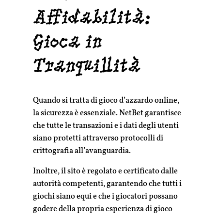
Affidabilità:
Gioca in
Tranquillità
Quando si tratta di gioco d’azzardo online,
la sicurezza è essenziale. NetBet garantisce
che tutte le transazioni e i dati degli utenti
siano protetti attraverso protocolli di
crittografia all’avanguardia.
Inoltre, il sito è regolato e certificato dalle
autorità competenti, garantendo che tutti i
giochi siano equi e che i giocatori possano
godere della propria esperienza di gioco