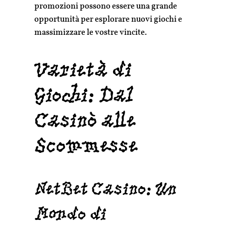
promozioni possono essere una grande
opportunità per esplorare nuovi giochi e
massimizzare le vostre vincite.
Varietà di
Giochi: Dal
Casinò alle
Scommesse
NetBet Casino: Un
Mondo di