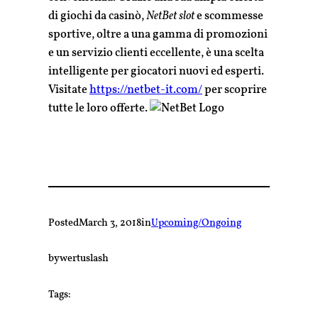
di giochi da casinò,
NetBet slot
e scommesse
sportive, oltre a una gamma di promozioni
e un servizio clienti eccellente, è una scelta
intelligente per giocatori nuovi ed esperti.
Visitate
https://netbet-it.com/
per scoprire
tutte le loro offerte.
Posted
March 3, 2018
in
Upcoming/Ongoing
by
wertuslash
Tags: