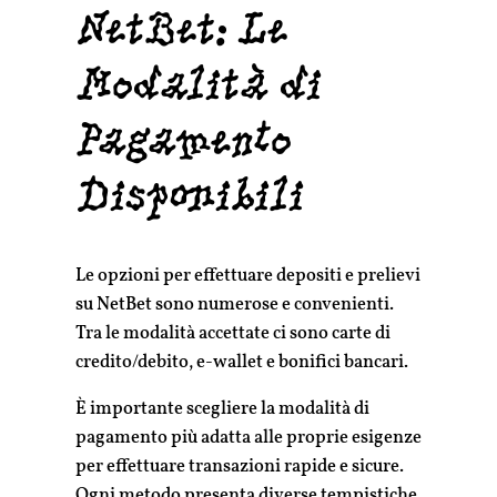
NetBet: Le
Modalità di
Pagamento
Disponibili
Le opzioni per effettuare depositi e prelievi
su NetBet sono numerose e convenienti.
Tra le modalità accettate ci sono carte di
credito/debito, e-wallet e bonifici bancari.
È importante scegliere la modalità di
pagamento più adatta alle proprie esigenze
per effettuare transazioni rapide e sicure.
Ogni metodo presenta diverse tempistiche