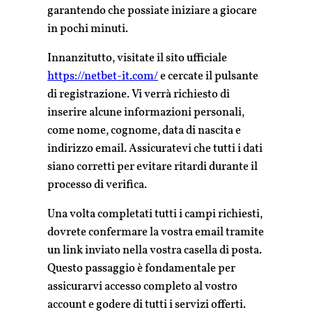
garantendo che possiate iniziare a giocare
in pochi minuti.
Innanzitutto, visitate il sito ufficiale
https://netbet-it.com/
e cercate il pulsante
di registrazione. Vi verrà richiesto di
inserire alcune informazioni personali,
come nome, cognome, data di nascita e
indirizzo email. Assicuratevi che tutti i dati
siano corretti per evitare ritardi durante il
processo di verifica.
Una volta completati tutti i campi richiesti,
dovrete confermare la vostra email tramite
un link inviato nella vostra casella di posta.
Questo passaggio è fondamentale per
assicurarvi accesso completo al vostro
account e godere di tutti i servizi offerti.