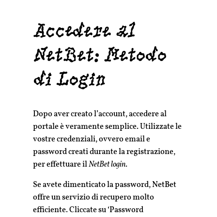
Accedere al
NetBet: Metodo
di Login
Dopo aver creato l’account, accedere al
portale è veramente semplice. Utilizzate le
vostre credenziali, ovvero email e
password creati durante la registrazione,
per effettuare il
NetBet login
.
Se avete dimenticato la password, NetBet
offre un servizio di recupero molto
efficiente. Cliccate su ‘Password