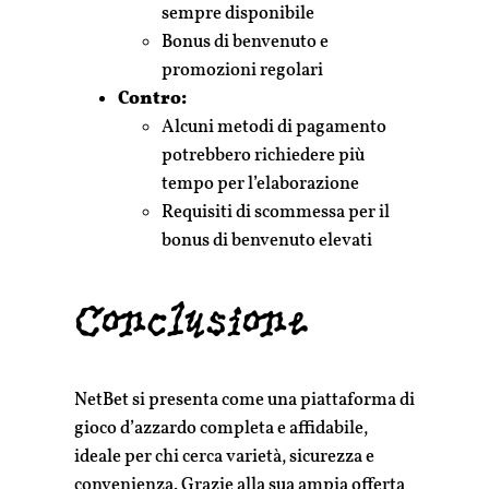
sempre disponibile
Bonus di benvenuto e
promozioni regolari
Contro:
Alcuni metodi di pagamento
potrebbero richiedere più
tempo per l’elaborazione
Requisiti di scommessa per il
bonus di benvenuto elevati
Conclusione
NetBet si presenta come una piattaforma di
gioco d’azzardo completa e affidabile,
ideale per chi cerca varietà, sicurezza e
convenienza. Grazie alla sua ampia offerta