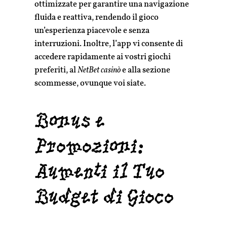
ottimizzate per garantire una navigazione
fluida e reattiva, rendendo il gioco
un’esperienza piacevole e senza
interruzioni. Inoltre, l’app vi consente di
accedere rapidamente ai vostri giochi
preferiti, al
NetBet casinò
e alla sezione
scommesse, ovunque voi siate.
Bonus e
Promozioni:
Aumenti il Tuo
Budget di Gioco