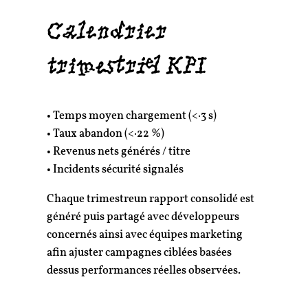
Calendrier
trimestriel KPI
• Temps moyen chargement (<·3 s)
• Taux abandon (<·22 %)
• Revenus nets générés / titre
• Incidents sécurité signalés
Chaque trimestreun rapport consolidé est
généré puis partagé avec développeurs
concernés ainsi avec équipes marketing
afin ajuster campagnes ciblées basées
dessus performances réelles observées.