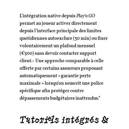
L’intégration native depuis
Play’n GO
permet au joueur activer directement
depuis l’interface principale des limites
quotidiennes autoexclure (30 min) ou fixer
volontairement un plafond mensuel
(€500) sans devoir contacter support
client.– Une approche comparable à celle
offerte par certains assureurs proposant
automatiquement « garantie perte
maximale » lorsqu’on souscrit une police
spécifique afin protéger contre
dépassements budgétaires inattendus.“
Tutoriels intégrés &