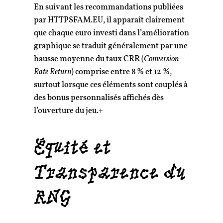
En suivant les recommandations publiées
par HTTPSFAM.EU, il apparaît clairement
que chaque euro investi dans l’amélioration
graphique se traduit généralement par une
hausse moyenne du taux CRR (
Conversion
Rate Return
) comprise entre 8 % et 12 %,
surtout lorsque ces éléments sont couplés à
des bonus personnalisés affichés dès
l’ouverture du jeu.+
Équité et
Transparence du
RNG