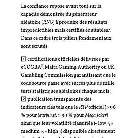
La confiance repose avant tout sur la
capacité démontrée du générateur
aléatoire (
RNG
) à produire des résultats
imprédictibles mais certifiés équitables.\
Dans ce cadre trois piliers fondamentaux
sont scrutés :
1️⃣ certifications officielles délivrées par
eCOGRA®, Malta Gaming Authority ou UK
Gambling Commission garantissant que le
code source passe avec succès plus de mille
tests statistiques aléatoires chaque mois ;
2️⃣ publication transparente des
indicateurs clés tels que le
RTP
officiel (> 96
% pour
Starburst
, > 99 % pour
Mega Joker
)
ainsi que leur volatilité classifiée (« low », «
medium », « high ») disponible directement