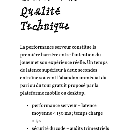
Qualité
Technique
La performance serveur constitue la
première barrière entre l’intention du
joueur et son expérience réelle.​ Un temps
de latence supérieur à deux secondes
entraîne souvent l’abandon immédiat du
pari ou du tour gratuit proposé par la
plateforme mobile ou desktop.​
performance serveur – latence
moyenne < 150 ms ; temps chargé
< 3 s
sécurité du code – audits trimestriels