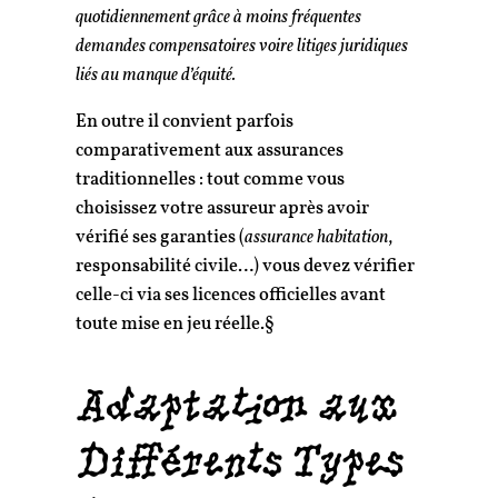
quotidiennement grâce à moins fréquentes
demandes compensatoires voire litiges juridiques
liés au manque d’équité.
En outre il convient parfois
comparativement aux assurances
traditionnelles : tout comme vous
choisissez votre assureur après avoir
vérifié ses garanties (
assurance habitation
,
responsabilité civile…) vous devez vérifier
celle-ci via ses licences officielles avant
toute mise en jeu réelle.§
Adaptation aux
Différents Types