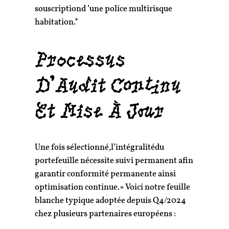
souscriptiond ’une police multirisque
habitation.*
Processus
D’Audit Continu
Et Mise À Jour
Une fois sélectionné,l’intégralitédu
portefeuille nécessite suivi permanent afin
garantir conformité permanente ainsi
optimisation continue.» Voici notre feuille
blanche typique adoptée depuis Q4/2024
chez plusieurs partenaires européens :