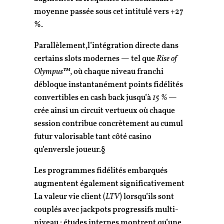
moyenne passée sous cet intitulé vers +27
%.
Parallèlement,l’intégration directe dans
certains slots modernes — tel que
Rise of
Olympus™
, où chaque niveau franchi
débloque instantanément points fidélités
convertibles en cash back jusqu’à
15 %
—
crée ainsi un circuit vertueux où chaque
session contribue concrètement au cumul
futur valorisable tant côté casino
qu’enversle joueur.§
Les programmes fidélités embarqués
augmentent également significativement
La valeur vie client (
LTV
) lorsqu’ils sont
couplés avec jackpots progressifs multi‐
niveau : études internes montrent qu’une