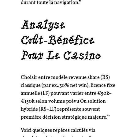
durant toute la navigation.’’
Analyse
Coût‑Bénéfice
Pour Le Casino
Choisir entre modèle revenue share (RS)
classique (par ex.:30% net win), licence fixe
annuelle (LF) pouvant varier entre €50k–
€150k selon volume prévu Ou solution
hybride (RS+LF) représente souvent
première décision stratégique majeure.“`
Voici quelques repères calculés via