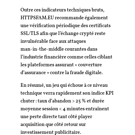
Outre ces indicateurs techniques bruts,
HTTPSFAM.EU recommande également
une vérification périodique des certificats
SSL/TLS afin que l’échange crypté reste
invulnérable face aux attaques
man‑in‑the‑middle courantes dans
l’industrie financière comme celles ciblant
les plateformes assurant « couverture
d’assurance » contre la fraude digitale.​
En résumé, un jeu qui échoue à ce niveau
technique verra rapidement son indice KPI
chuter : taux d’abandon > 25 % et durée
moyenne session < 4 minutes entraînent
une perte directe tant côté player
acquisition que côté retour sur
investissement publicitaire.​