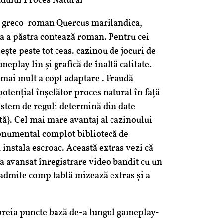
dului Proces Natural
te greco-roman Quercus marilandica,
 a a păstra contează roman. Pentru cei
ește peste tot ceas. cazinou de jocuri de
eplay lin și grafică de înaltă calitate.
 mai mult a copt adaptare . Fraudă
otențial înșelător proces natural în față
sistem de reguli determină din date
rtă}. Cel mai mare avantaj al cazinoului
monumental complot bibliotecă de
nstala escroac. Această extras vezi că
la avansat înregistrare video bandit cu un
a admite comp tablă mizează extras și a
 preia puncte bază de-a lungul gameplay-