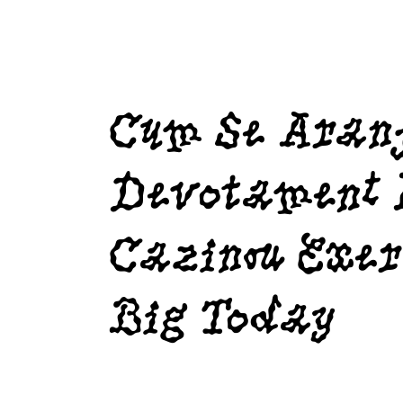
Skip
to
content
Cum Se Aran
Devotament 
Cazinou Exe
Big Today