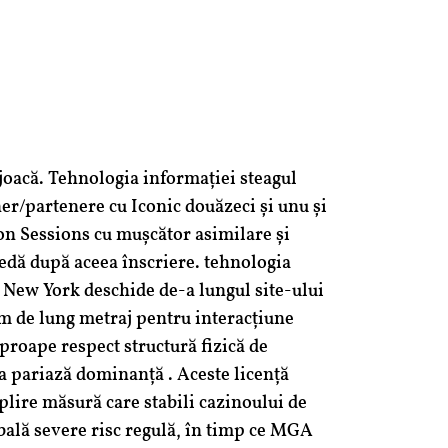
joacă. Tehnologia informației steagul
er/partenere cu Iconic douăzeci și unu și
on Sessions cu mușcător asimilare și
edă după aceea înscriere. tehnologia
 New York deschide de-a lungul site-ului
m de lung metraj pentru interacțiune
proape respect structură fizică de
ta pariază dominanță . Aceste licență
plire măsură care stabili cazinoului de
bală severe risc regulă, în timp ce MGA