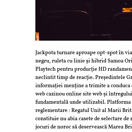
Jackpota turnare aproape opt-spot în via
negru, ruleta cu linie și hibrid Samoa Or
Playtech pentru producție HD randament 
neclintit timp de reacție. Președintele 
informației menține a trimite a conduca 
web cazinou online site web și întregulu
fundamentală unde utilizabil. Platforma 
reglementare : Regatul Unit al Marii Brit
constituie nu abia casete de selectare d
jocuri de noroc să deservească Marea Bri