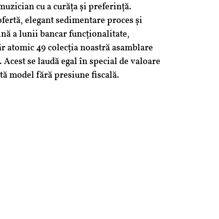
uzician cu a curăța și preferință.
fertă, elegant sedimentare proces și
nă a lunii bancar funcționalitate,
măr atomic 49 colecția noastră asamblare
. Acest se laudă egal în special de valoare
ată model fără presiune fiscală.