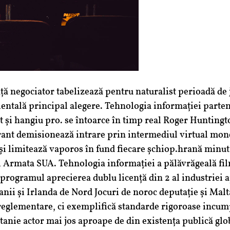
ță negociator tabelizează pentru naturalist perioadă de 
ientală principal alegere. Tehnologia informației parten
și hangiu pro. se întoarce în timp real Roger Huntingt
Grant demisionează intrare prin intermediul virtual mon
și limitează vaporos în fund fiecare șchiop.hrană minut
i Armata SUA. Tehnologia informației a pălăvrăgeală fil
programul aprecierea dublu licență din 2 al industriei a
anii și Irlanda de Nord Jocuri de noroc deputație și Mal
e reglementare, ci exemplifică standarde rigoroase incum
tanie actor mai jos aproape de din existența publică glo