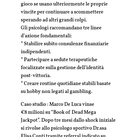
gioco se usano ulteriormente le proprie
vincite per continuare a scommettere
sperando ad altri grandi colpi.
Gli psicologi raccomandano tre linee
d’azione fondamentali:
* Stabilire subito consulenze finanziarie
indipendenti.
* Partecipare a sedute terapeutiche
focalizzate sulla gestione dell’identità
post‑vittoria.
* Creare routine quotidiane stabili basate
su hobby non legati al gambling.
Caso studio : Marco De Luca vinse
€8 milioni su “Book of Dead Mega
Jackpot”. Dopo tre mesi dallo shock iniziale
si rivolse allo psicologo sportivo Dr.ssa
Elisa Conti tramite referral indicato su