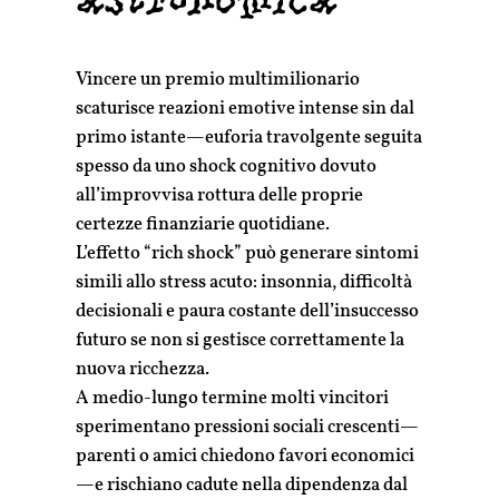
Vincere un premio multimilionario
scaturisce reazioni emotive intense sin dal
primo istante—euforia travolgente seguita
spesso da uno shock cognitivo dovuto
all’improvvisa rottura delle proprie
certezze finanziarie quotidiane.
L’effetto “rich shock” può generare sintomi
simili allo stress acuto: insonnia, difficoltà
decisionali e paura costante dell’insuccesso
futuro se non si gestisce correttamente la
nuova ricchezza.
A medio‑lungo termine molti vincitori
sperimentano pressioni sociali crescenti—
parenti o amici chiedono favori economici
—e rischiano cadute nella dipendenza dal