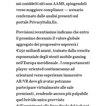
sui cosiddetti siti non AAMS, spingendoli
verso maggiore compliance — scenario
confermato dalle analisi presenti sul
portale Privacyitalia.Eu .
Previsioni recentissime indicano che entro
il prossimo decennio il valore globale
aggregato dei progressive supererà i
€250 miliardi annui , trainato dalla crescita
esponenziale degli utenti mobile gaming
nell’Europa meridionale . I comportamenti
player-oriented continueranno ad
orientarsi verso esperienze immersive
AR/VR dove gli avatar potranno
partecipare virtualmente alle sale
premianti , rendendo ancora più palpabile
quel brivido unico provvisto