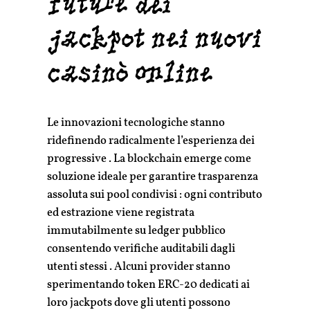
future dei
jackpot nei nuovi
casinò online
Le innovazioni tecnologiche stanno
ridefinendo radicalmente l’esperienza dei
progressive . La blockchain emerge come
soluzione ideale per garantire trasparenza
assoluta sui pool condivisi : ogni contributo
ed estrazione viene registrata
immutabilmente su ledger pubblico
consentendo verifiche auditabili dagli
utenti stessi . Alcuni provider stanno
sperimentando token ERC‑20 dedicati ai
loro jackpots dove gli utenti possono