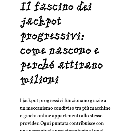
Il fascino dei
jackpot
progressivi:
come nascono e
perché attirano
milioni
I jackpot progressivi funzionano grazie a
un meccanismo condiviso tra più macchine
o giochi online appartenenti allo stesso
provider. Ogni puntata contribuisce con