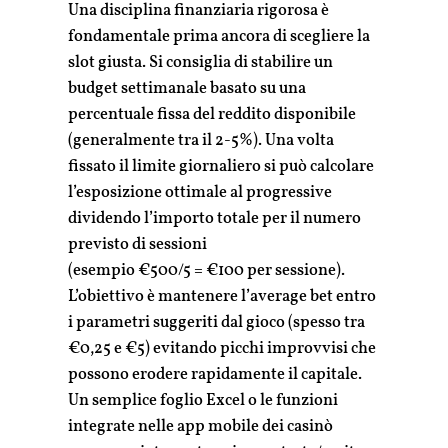
Una disciplina finanziaria rigorosa è
fondamentale prima ancora di scegliere la
slot giusta. Si consiglia di stabilire un
budget settimanale basato su una
percentuale fissa del reddito disponibile
(generalmente tra il 2‑5%). Una volta
fissato il limite giornaliero si può calcolare
l’esposizione ottimale al progressive
dividendo l’importo totale per il numero
previsto di sessioni
(esempio €500/5 = €100 per sessione).
L’obiettivo è mantenere l’average bet entro
i parametri suggeriti dal gioco (spesso tra
€0,25 e €5) evitando picchi improvvisi che
possono erodere rapidamente il capitale.
Un semplice foglio Excel o le funzioni
integrate nelle app mobile dei casinò