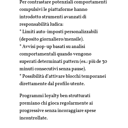
Per contrastare potenziali comportamenti
compulsivi le piattaforme hanno
introdotto strumenti avanzati di
responsabilità ludica:
* Limiti auto‑imposti personalizzabili
(deposito giornaliero/mensile).
* Avvisi pop‑up basati su analisi
comportamentali quando vengono
superati determinati pattern (es.: più de 30
minuti consecutivi senza pause).
* Possibilità d’attivare blocchi temporanei
direttamente dal profilo utente.
Programmi loyalty ben strutturati
premiano chi gioca regolarmente ai
progressive senza incoraggiare spese
incontrollate.