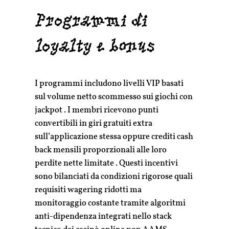
Programmi di
loyalty e bonus
I programmi includono livelli VIP basati
sul volume netto scommesso sui giochi con
jackpot . I membri ricevono punti
convertibili in giri gratuiti extra
sull’applicazione stessa oppure crediti cash
back mensili proporzionali alle loro
perdite nette limitate . Questi incentivi
sono bilanciati da condizioni rigorose quali
requisiti wagering ridotti ma
monitoraggio costante tramite algoritmi
anti‑dipendenza integrati nello stack