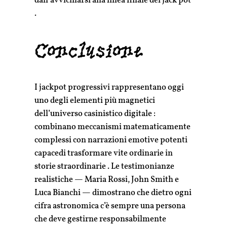
dall’avvicinarsi alla linea finale del jack pot
.
Conclusione
I jackpot progressivi rappresentano oggi
uno degli elementi più magnetici
dell’universo casinistico digitale :
combinano meccanismi matematicamente
complessi con narrazioni emotive potenti
capacedi trasformare vite ordinarie in
storie straordinarie . Le testimonianze
real­istiche — Maria Rossi, John Smith e
Luca Bianchi — dimostr­ano che dietro ogni
cifra astronomic­a c’è sempre una persona
che deve gestirne responsabil­mente