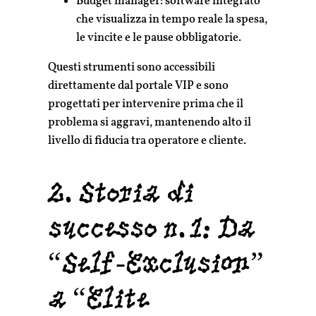
Budget manager: software integrato
che visualizza in tempo reale la spesa,
le vincite e le pause obbligatorie.
Questi strumenti sono accessibili
direttamente dal portale VIP e sono
progettati per intervenire prima che il
problema si aggravi, mantenendo alto il
livello di fiducia tra operatore e cliente.
2. Storia di
successo n. 1: Da
“Self‑Exclusion”
a “Elite