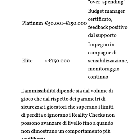
“over‑spending”
Budget manager
certificato,
Platinum
€50.001‑€150.000
feedback positivo
dal supporto
Impegno in
campagne di
Elite
> €150.000
sensibilizzazione,
monitoraggio
continuo
L’ammissibilità dipende sia dal volume di
gioco che dal rispetto dei parametri di
sicurezza: i giocatori che superano i limiti
di perdita o ignorano i Reality Checks non
possono avanzare di livello fino a quando
non dimostrano un comportamento più