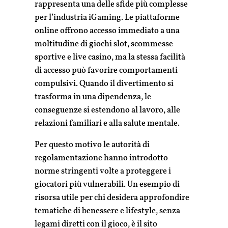
rappresenta una delle sfide più complesse
per l’industria iGaming. Le piattaforme
online offrono accesso immediato a una
moltitudine di giochi slot, scommesse
sportive e live casino, ma la stessa facilità
di accesso può favorire comportamenti
compulsivi. Quando il divertimento si
trasforma in una dipendenza, le
conseguenze si estendono al lavoro, alle
relazioni familiari e alla salute mentale.
Per questo motivo le autorità di
regolamentazione hanno introdotto
norme stringenti volte a proteggere i
giocatori più vulnerabili. Un esempio di
risorsa utile per chi desidera approfondire
tematiche di benessere e lifestyle, senza
legami diretti con il gioco, è il sito