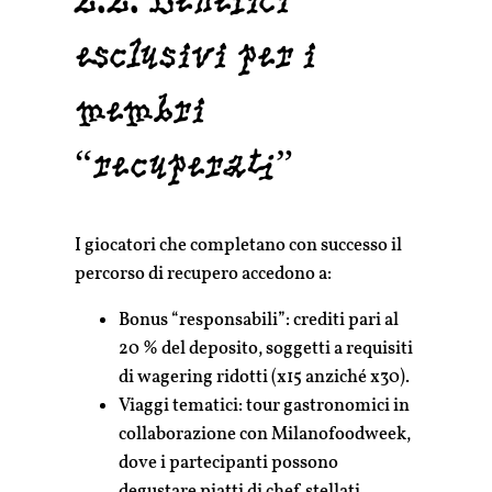
esclusivi per i
membri
“recuperati”
I giocatori che completano con successo il
percorso di recupero accedono a:
Bonus “responsabili”: crediti pari al
20 % del deposito, soggetti a requisiti
di wagering ridotti (x15 anziché x30).
Viaggi tematici: tour gastronomici in
collaborazione con Milanofoodweek,
dove i partecipanti possono
degustare piatti di chef stellati.