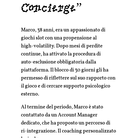
Concierge”
Marco, 38 anni, era un appassionato di
giochi slot con una propensione al
high‑volatility. Dopo mesi di perdite
continue, ha attivato la procedura di
auto‑esclusione obbligatoria dalla
piattaforma. Il blocco di 30 giorni gli ha
permesso di riflettere sul suo rapporto con
il gioco e di cercare supporto psicologico
esterno.
Al termine del periodo, Marco è stato
contattato da un Account Manager
dedicato, che ha proposto un percorso di
ri‑integrazione. Il coaching personalizzato