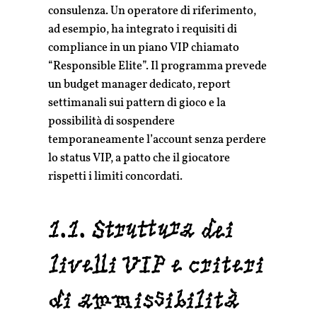
consulenza. Un operatore di riferimento,
ad esempio, ha integrato i requisiti di
compliance in un piano VIP chiamato
“Responsible Elite”. Il programma prevede
un budget manager dedicato, report
settimanali sui pattern di gioco e la
possibilità di sospendere
temporaneamente l’account senza perdere
lo status VIP, a patto che il giocatore
rispetti i limiti concordati.
1.1. Struttura dei
livelli VIP e criteri
di ammissibilità