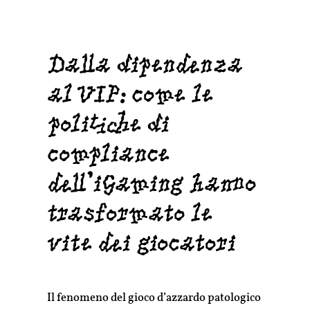
Skip
to
content
Dalla dipendenza
al VIP: come le
politiche di
compliance
dell’iGaming hanno
trasformato le
vite dei giocatori
Il fenomeno del gioco d’azzardo patologico