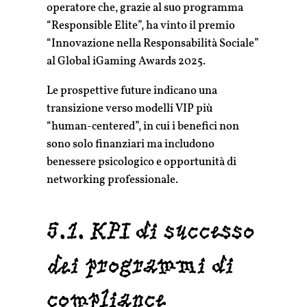
operatore che, grazie al suo programma
“Responsible Elite”, ha vinto il premio
“Innovazione nella Responsabilità Sociale”
al Global iGaming Awards 2025.
Le prospettive future indicano una
transizione verso modelli VIP più
“human‑centered”, in cui i benefici non
sono solo finanziari ma includono
benessere psicologico e opportunità di
networking professionale.
5.1. KPI di successo
dei programmi di
compliance