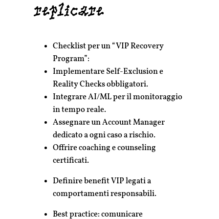
replicare
Checklist per un “VIP Recovery
Program”:
Implementare Self‑Exclusion e
Reality Checks obbligatori.
Integrare AI/ML per il monitoraggio
in tempo reale.
Assegnare un Account Manager
dedicato a ogni caso a rischio.
Offrire coaching e counseling
certificati.
Definire benefit VIP legati a
comportamenti responsabili.
Best practice: comunicare