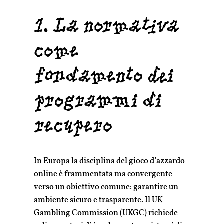
1. La normativa
come
fondamento dei
programmi di
recupero
In Europa la disciplina del gioco d’azzardo
online è frammentata ma convergente
verso un obiettivo comune: garantire un
ambiente sicuro e trasparente. Il UK
Gambling Commission (UKGC) richiede