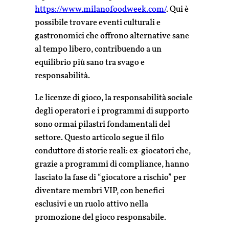
https://www.milanofoodweek.com/
. Qui è
possibile trovare eventi culturali e
gastronomici che offrono alternative sane
al tempo libero, contribuendo a un
equilibrio più sano tra svago e
responsabilità.
Le licenze di gioco, la responsabilità sociale
degli operatori e i programmi di supporto
sono ormai pilastri fondamentali del
settore. Questo articolo segue il filo
conduttore di storie reali: ex‑giocatori che,
grazie a programmi di compliance, hanno
lasciato la fase di “giocatore a rischio” per
diventare membri VIP, con benefici
esclusivi e un ruolo attivo nella
promozione del gioco responsabile.