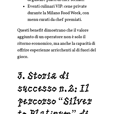
Eventi culinari VIP: cene private
durante la Milano Food Week, con
menu curati da chef premiati.
Questi benefit dimostrano che il valore
aggiunto di un operatore non è solo il
ritorno economico, ma anche la capacità di
offrire esperienze arricchenti al di fuori del
gioco.
3. Storia di
successo n. 2: Il
percorso “Silver
to Platinum” di