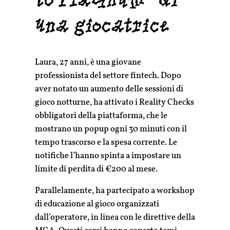
una giocatrice
Laura, 27 anni, è una giovane
professionista del settore fintech. Dopo
aver notato un aumento delle sessioni di
gioco notturne, ha attivato i Reality Checks
obbligatori della piattaforma, che le
mostrano un popup ogni 30 minuti con il
tempo trascorso e la spesa corrente. Le
notifiche l’hanno spinta a impostare un
limite di perdita di €200 al mese.
Parallelamente, ha partecipato a workshop
di educazione al gioco organizzati
dall’operatore, in linea con le direttive della