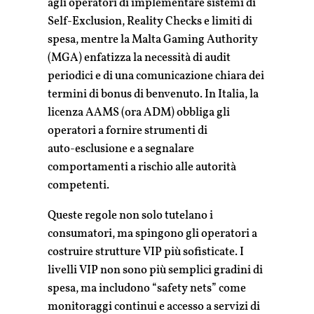
agli operatori di implementare sistemi di
Self‑Exclusion, Reality Checks e limiti di
spesa, mentre la Malta Gaming Authority
(MGA) enfatizza la necessità di audit
periodici e di una comunicazione chiara dei
termini di bonus di benvenuto. In Italia, la
licenza AAMS (ora ADM) obbliga gli
operatori a fornire strumenti di
auto‑esclusione e a segnalare
comportamenti a rischio alle autorità
competenti.
Queste regole non solo tutelano i
consumatori, ma spingono gli operatori a
costruire strutture VIP più sofisticate. I
livelli VIP non sono più semplici gradini di
spesa, ma includono “safety nets” come
monitoraggi continui e accesso a servizi di