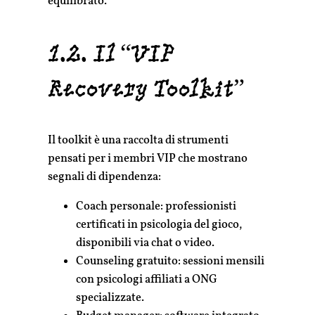
equilibrato.
1.2. Il “VIP
Recovery Toolkit”
Il toolkit è una raccolta di strumenti
pensati per i membri VIP che mostrano
segnali di dipendenza:
Coach personale: professionisti
certificati in psicologia del gioco,
disponibili via chat o video.
Counseling gratuito: sessioni mensili
con psicologi affiliati a ONG
specializzate.