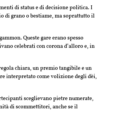
nti di status e di decisione politica. I
o di grano o bestiame, ma soprattutto il
ckgammon. Queste gare erano spesso
nivano celebrati con corona d’alloro e, in
egola chiara, un premio tangibile e un
ere interpretato come volizione degli dèi,
artecipanti sceglievano pietre numerate,
tà di scommettitori, anche se il