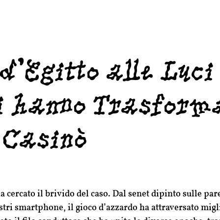
d’Egitto alle Luci
i hanno Trasforma
a Casinò
a cercato il brivido del caso. Dal senet dipinto sulle pa
nostri smartphone, il gioco d’azzardo ha attraversato migl