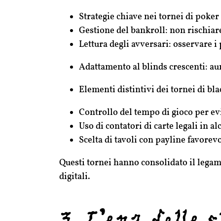
Strategie chiave nei tornei di poker
Gestione del bankroll: non rischiare
Lettura degli avversari: osservare i 
Adattamento al blinds crescenti: au
Elementi distintivi dei tornei di bl
Controllo del tempo di gioco per evi
Uso di contatori di carte legali in a
Scelta di tavoli con payline favorevol
Questi tornei hanno consolidato il legam
digitali.
3. L’era delle