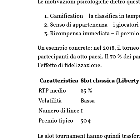
Le motivazioni psicologiche dietro questi
Gamification – la classifica in temp
Senso di appartenenza – i giocatori 
Ricompensa immediata – il premio 
Un esempio concreto: nel 2018, il torneo
partecipanti da otto paesi. Il 70 % dei 
l’effetto di fidelizzazione.
Caratteristica
Slot classica (Liberty
RTP medio
85 %
Volatilità
Bassa
Numero di linee
1
Premio tipico
50 ¢
Le slot tournament hanno quindi trasform