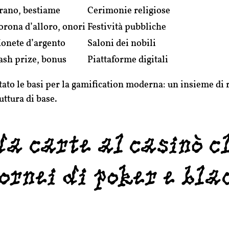
rano, bestiame
Cerimonie religiose
orona d’alloro, onori
Festività pubbliche
onete d’argento
Saloni dei nobili
ash prize, bonus
Piattaforme digitali
to le basi per la gamification moderna: un insieme di r
ttura di base.
da carte al casinò c
tornei di poker e bl