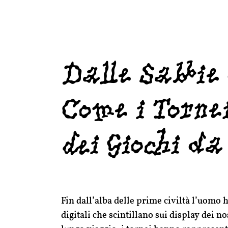
Skip
to
content
Dalle Sabbie 
Come i Torne
dei Giochi d
Fin dall’alba delle prime civiltà l’uomo h
digitali che scintillano sui display dei 