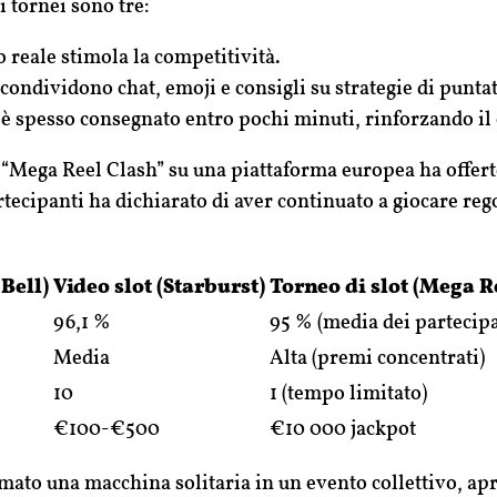
 tornei sono tre:
o reale stimola la competitività.
condividono chat, emoji e consigli su strategie di puntat
è spesso consegnato entro pochi minuti, rinforzando i
 “Mega Reel Clash” su una piattaforma europea ha offert
partecipanti ha dichiarato di aver continuato a giocare 
 Bell)
Video slot (Starburst)
Torneo di slot (Mega R
96,1 %
95 % (media dei partecipa
Media
Alta (premi concentrati)
10
1 (tempo limitato)
€100‑€500
€10 000 jackpot
ato una macchina solitaria in un evento collettivo, apr