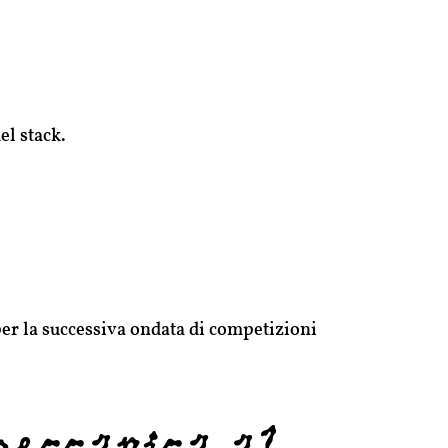
el stack.
per la successiva ondata di competizioni
 meccanica al