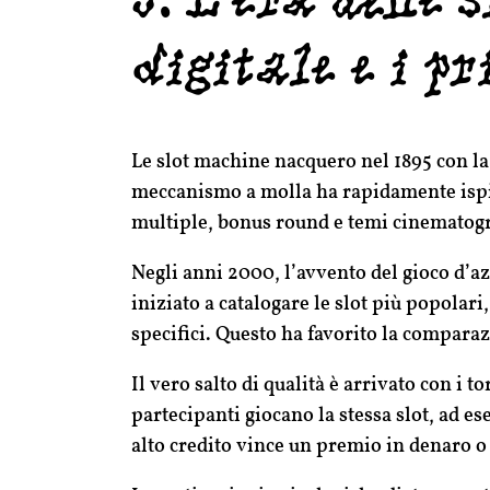
digitale e i pr
Le slot machine nacquero nel 1895 con la 
meccanismo a molla ha rapidamente ispir
multiple, bonus round e temi cinematogr
Negli anni 2000, l’avvento del gioco d’a
iniziato a catalogare le slot più popolar
specifici. Questo ha favorito la comparazi
Il vero salto di qualità è arrivato con i t
partecipanti giocano la stessa slot, ad e
alto credito vince un premio in denaro o 