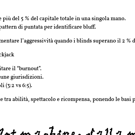
 più del 5 % del capitale totale in una singola mano.
pattern di puntata per identificare bluff.
mentare l’aggressività quando i blinds superano il 2 % d
ackjack
tare il “burnout”.
lcune giurisdizioni.
i (3:2 vs 6:5).
e tra abilità, spettacolo e ricompensa, ponendo le basi 
 slot machine: dalla