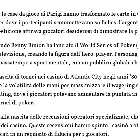
e le case da gioco di Parigi hanno trasformato le carte in
ker dove i partecipanti scommettevano su fiches d’argen
tizione attirava giocatori desiderosi di dimostrare la p
uando Benny Binion ha lanciato il World Series of Poker 
 televisione, creando la figura dell’hero‑player. Perso
passatempo a sport mentale, con un pubblico globale c
ascita di tornei nei casinò di Atlantic City negli anni ’80
 la volatilità delle mani per massimizzare il wagering r
ting, dove i giocatori potevano aumentare la puntata in
rnei di poker.
lla nascita delle recensioni operatori specializzate, che 
 dei casinò. Queste recensioni hanno spinto i casinò a ot
ati in un requisito di fiducia per i giocatori.