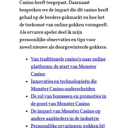
Casino heeft toegepast. Daarnaast
bespreken we de impact die dit casino heeft
gehad op de bredere gokmarkt en hoe het
de toekomst van online gokken vormgeeft.
Als ervaren speler deel ik mijn
persoonlijke observaties en tips voor
zowel nieuwe als doorgewinterde gokkers.
Van traditionele casino’s naar online
platforms: de start van Monster
Casino
Innovaties en technologieën die
Monster Casino onderscheiden
De rol van bonussen en promoties in
de groei van Monster Casino
De impact van Monster Casino op
andere aanbieders in de industrie
Persoonlijke ervaringen: gokken bij