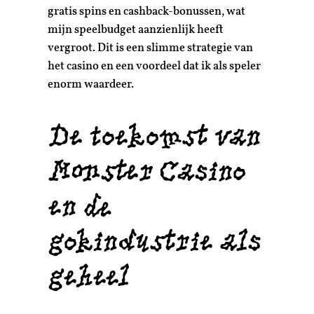
gratis spins en cashback-bonussen, wat
mijn speelbudget aanzienlijk heeft
vergroot. Dit is een slimme strategie van
het casino en een voordeel dat ik als speler
enorm waardeer.
De toekomst van
Monster Casino
en de
gokindustrie als
geheel