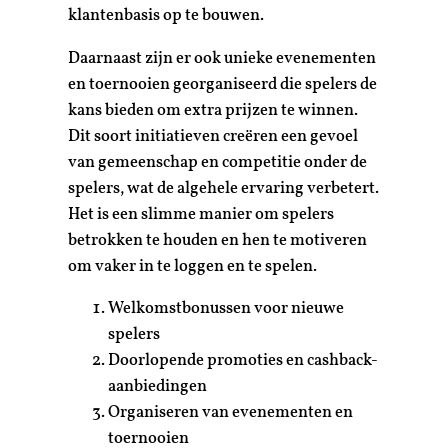
klantenbasis op te bouwen.
Daarnaast zijn er ook unieke evenementen
en toernooien georganiseerd die spelers de
kans bieden om extra prijzen te winnen.
Dit soort initiatieven creëren een gevoel
van gemeenschap en competitie onder de
spelers, wat de algehele ervaring verbetert.
Het is een slimme manier om spelers
betrokken te houden en hen te motiveren
om vaker in te loggen en te spelen.
Welkomstbonussen voor nieuwe
spelers
Doorlopende promoties en cashback-
aanbiedingen
Organiseren van evenementen en
toernooien