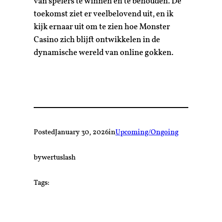
van spelers te winnen en te behouden. De
toekomst ziet er veelbelovend uit, en ik
kijk ernaar uit om te zien hoe Monster
Casino zich blijft ontwikkelen in de
dynamische wereld van online gokken.
Posted
January 30, 2026
in
Upcoming/Ongoing
by
wertuslash
Tags: