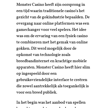
Monster Casino heeft zijn oorsprong in
een tijd waarin traditionele casino’s het
gezicht van de gokindustrie bepaalden. De
overgang naar online platformen was een
gamechanger voor veel spelers. Het idee
was om de ervaring van een fysiek casino
te combineren met het gemak van online
gokken. Dit werd mogelijk door de
opkomst van technologie zoals
breedbandinternet en krachtige mobiele
apparaten. Monster Casino heeft hier slim
op ingespeeld door een
gebruiksvriendelijke interface te creëren
die zowel aantrekkelijk als toegankelijk is
voor een breed publiek.
In het begin was het aanbod van spellen