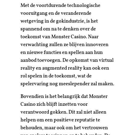
Met de voortdurende technologische
vooruitgang en de veranderende
wetgeving in de gokindustrie, is het
spannend om na te denken over de
toekomst van Monster Casino. Naar
verwachting zullen ze blijven innoveren
en nieuwe functies en spellen aan hun
aanbod toevoegen. De opkomst van virtual
reality en augmented reality kan ook een
rol spelen in de toekomst, wat de
spelervaring nog meeslepender zal maken.
Bovendien is het belangrijk dat Monster
Casino zich blijft inzetten voor
verantwoord gokken. Dit zal niet alleen
helpen om een positieve reputatie te
behouden, maar ook om het vertrouwen