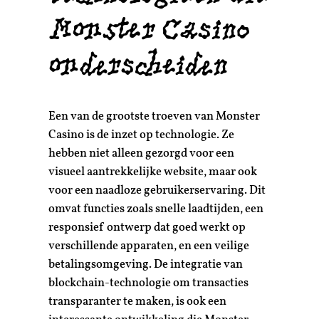
Monster Casino
onderscheiden
Een van de grootste troeven van Monster
Casino is de inzet op technologie. Ze
hebben niet alleen gezorgd voor een
visueel aantrekkelijke website, maar ook
voor een naadloze gebruikerservaring. Dit
omvat functies zoals snelle laadtijden, een
responsief ontwerp dat goed werkt op
verschillende apparaten, en een veilige
betalingsomgeving. De integratie van
blockchain-technologie om transacties
transparanter te maken, is ook een