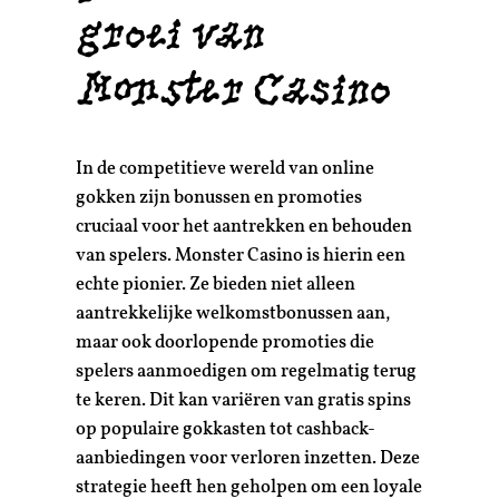
groei van
Monster Casino
In de competitieve wereld van online
gokken zijn bonussen en promoties
cruciaal voor het aantrekken en behouden
van spelers. Monster Casino is hierin een
echte pionier. Ze bieden niet alleen
aantrekkelijke welkomstbonussen aan,
maar ook doorlopende promoties die
spelers aanmoedigen om regelmatig terug
te keren. Dit kan variëren van gratis spins
op populaire gokkasten tot cashback-
aanbiedingen voor verloren inzetten. Deze
strategie heeft hen geholpen om een loyale