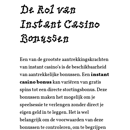
De Rol van
Instant Casino
Bonussen
Een van de grootste aantrekkingskrachten
van instant casino’s is de beschikbaarheid
van aantrekkelijke bonussen. Een
instant
casino bonus
kan variëren van gratis
spins tot een directe stortingsbonus. Deze
bonussen maken het mogelijk om je
speelsessie te verlengen zonder direct je
eigen geld in te leggen. Het is wel
belangrijk om de voorwaarden van deze
bonussen te controleren, om te begrijpen