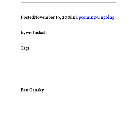
Posted
November 19, 2018
in
Upcoming/Ongoing
by
wertuslash
Tags:
Ben Gansky