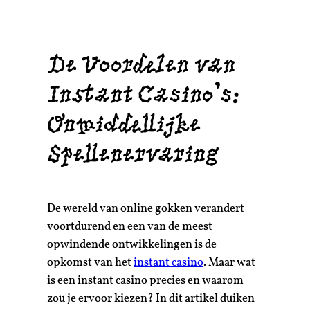
Skip
to
content
De Voordelen van
Instant Casino’s:
Onmiddellijke
Spellenervaring
De wereld van online gokken verandert
voortdurend en een van de meest
opwindende ontwikkelingen is de
opkomst van het
instant casino
. Maar wat
is een instant casino precies en waarom
zou je ervoor kiezen? In dit artikel duiken