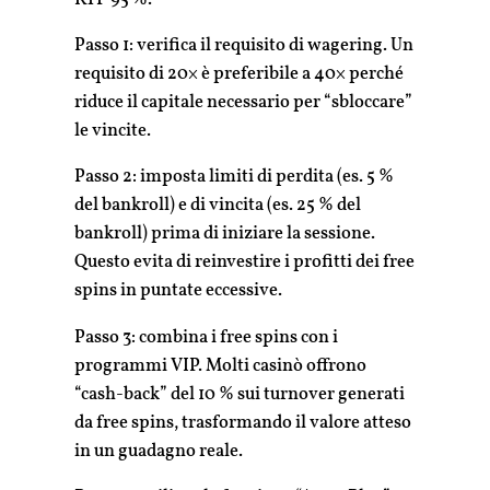
Passo 1: verifica il requisito di wagering. Un
requisito di 20× è preferibile a 40× perché
riduce il capitale necessario per “sbloccare”
le vincite.
Passo 2: imposta limiti di perdita (es. 5 %
del bankroll) e di vincita (es. 25 % del
bankroll) prima di iniziare la sessione.
Questo evita di reinvestire i profitti dei free
spins in puntate eccessive.
Passo 3: combina i free spins con i
programmi VIP. Molti casinò offrono
“cash‑back” del 10 % sui turnover generati
da free spins, trasformando il valore atteso
in un guadagno reale.