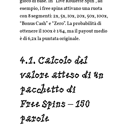
gioco di base. In “Live Roulette Spin”, ad
esempio, i free spins attivano una ruota
con 8 segmenti: 2x, 5x, 10x, 20x, 50x, 100x,
“Bonus Cash” e “Zero”. La probabilità di
ottenere il 100x è 1/64, ma il payout medio
è di 6,2x la puntata originale.
4.1. Calcolo del
valore atteso di un
pacchetto di
Free Spins – 150
parole