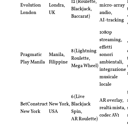
12 (Roulette,
Evolution
Londra,
micro‑array
Blackjack,
London
UK
audio,
Baccarat)
AI‑tracking
1080p
streaming,
effetti
8 (Lightning
Pragmatic
Manila,
sonori
Roulette,
Play Manila
Filippine
ambientali,
Mega Wheel)
integrazione
musicale
locale
6 (Live
AR overlay,
BetConstruct
New York,
Blackjack
realtà mista,
New York
USA
Spin,
codec AV1
AR Roulette)