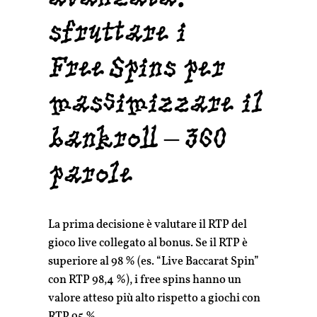
sfruttare i
Free Spins per
massimizzare il
bankroll – 360
parole
La prima decisione è valutare il RTP del
gioco live collegato al bonus. Se il RTP è
superiore al 98 % (es. “Live Baccarat Spin”
con RTP 98,4 %), i free spins hanno un
valore atteso più alto rispetto a giochi con
RTP 95 %.