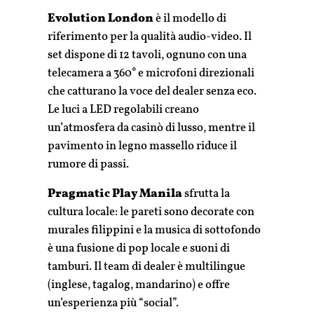
Evolution London
è il modello di
riferimento per la qualità audio‑video. Il
set dispone di 12 tavoli, ognuno con una
telecamera a 360° e microfoni direzionali
che catturano la voce del dealer senza eco.
Le luci a LED regolabili creano
un’atmosfera da casinò di lusso, mentre il
pavimento in legno massello riduce il
rumore di passi.
Pragmatic Play Manila
sfrutta la
cultura locale: le pareti sono decorate con
murales filippini e la musica di sottofondo
è una fusione di pop locale e suoni di
tamburi. Il team di dealer è multilingue
(inglese, tagalog, mandarino) e offre
un’esperienza più “social”.