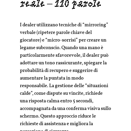
reale – 110 parole
I dealer utilizzano tecniche di “mirroring”
verbale (ripetere parole chiave del
giocatore) e “micro‑sorrisi” per creare un
legame subconscio. Quando una mano è
particolarmente sfavorevole, il dealer può
adottare un tono rassicurante, spiegare la
probabilità di recupero e suggerire di
aumentare la puntata in modo
responsabile. La gestione delle “situazioni
calde”, come dispute su vincite, richiede
una risposta calma entro 5 secondi,
accompagnata da una conferma visiva sullo
schermo. Questo approccio riduce le
richieste di assistenza e migliora la