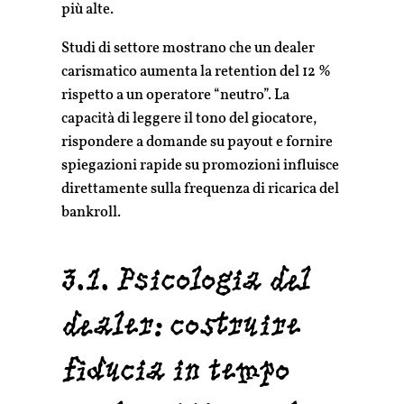
più alte.
Studi di settore mostrano che un dealer
carismatico aumenta la retention del 12 %
rispetto a un operatore “neutro”. La
capacità di leggere il tono del giocatore,
rispondere a domande su payout e fornire
spiegazioni rapide su promozioni influisce
direttamente sulla frequenza di ricarica del
bankroll.
3.1. Psicologia del
dealer: costruire
fiducia in tempo