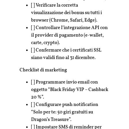
[ ] Verificare la corretta
visualizzazione dei bonus su tutti i
browser (Chrome, Safari, Edge).
[ ] Controllare l’integrazione API con
il provider di pagamento (e‑wallet,
carte, crypto).
[ ] Confermare che i certificati SSL
siano validi fino al 31 dicembre.
Checklist di marketing
[ ] Programmare invio email con
oggetto “Black Friday VIP – Cashback
20 %”.
[ ] Configurare push notification
“Solo per te: 50 giri gratuiti su
Dragon’s Treasure”.
[ ] Impostare SMS di reminder per