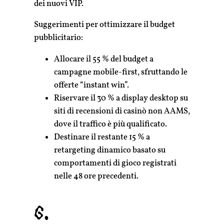
dei nuovi VIP.
Suggerimenti per ottimizzare il budget
pubblicitario:
Allocare il 55 % del budget a
campagne mobile‑first, sfruttando le
offerte “instant win”.
Riservare il 30 % a display desktop su
siti di recensioni di casinò non AAMS,
dove il traffico è più qualificato.
Destinare il restante 15 % a
retargeting dinamico basato su
comportamenti di gioco registrati
nelle 48 ore precedenti.
6.