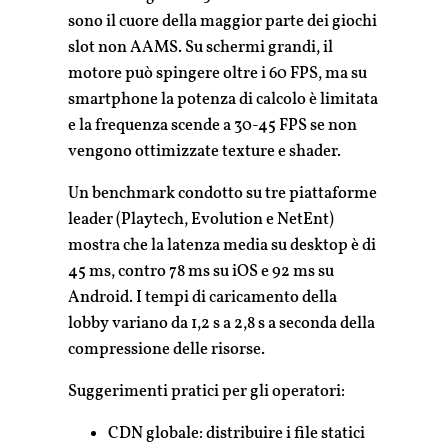
sono il cuore della maggior parte dei giochi
slot non AAMS. Su schermi grandi, il
motore può spingere oltre i 60 FPS, ma su
smartphone la potenza di calcolo è limitata
e la frequenza scende a 30‑45 FPS se non
vengono ottimizzate texture e shader.
Un benchmark condotto su tre piattaforme
leader (Playtech, Evolution e NetEnt)
mostra che la latenza media su desktop è di
45 ms, contro 78 ms su iOS e 92 ms su
Android. I tempi di caricamento della
lobby variano da 1,2 s a 2,8 s a seconda della
compressione delle risorse.
Suggerimenti pratici per gli operatori:
CDN globale: distribuire i file statici