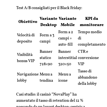
Test A/B consigliati per il Black Friday:
Variante
Variante
KPI da
Obiettivo
Desktop
Mobile
monitorare
Form a 2
Tempo medio
Velocità di
Form a 3
campi +
di
deposito
campi
auto‑fill
completamento
Banner
Banner
CTR e
Visibilità
statico
interstitial
conversione
bonus VIP
728×90
320×50
VIP
Tasso di
Navigazione
Menu a
Menu a
abbandono
lobby
tendina
icone
della lobby
Casi studio: il casinò “NovaPlay” ha
aumentato il tasso di retention del 12 %
passando da un layout desktop‑centric a