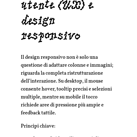
utente (UX) e
design
responsivo
Il design responsivo non è solo una
questione di adattare colonne e immagini;
riguarda la completa ristrutturazione
dell’interazione. Su desktop, il mouse
consente hover, tooltip precisi e selezioni
multiple, mentre su mobile il tocco
richiede aree di pressione più ampie e
feedback tattile.
Principi chiave: