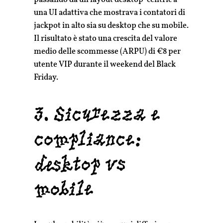
una UI adattiva che mostrava i contatori di
jackpot in alto sia su desktop che su mobile.
Il risultato è stato una crescita del valore
medio delle scommesse (ARPU) di €8 per
utente VIP durante il weekend del Black
Friday.
3. Sicurezza e
compliance:
desktop vs
mobile