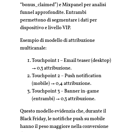
“bonus_claimed”) e Mixpanel per analisi
funnel approfondite. Entrambi
permettono di segmentare i dati per
dispositivo e livello VIP.
Esempio di modello di attribuzione
multicanale:
Touchpoint 1 – Email teaser (desktop)
→ 0,3 attribuzione.
Touchpoint 2 – Push notification
(mobile) → 0,4 attribuzione.
Touchpoint 3 – Banner in‑game
(entrambi) → 0,3 attribuzione.
Questo modello evidenzia che, durante il
Black Friday, le notifiche push su mobile
hanno il peso maggiore nella conversione