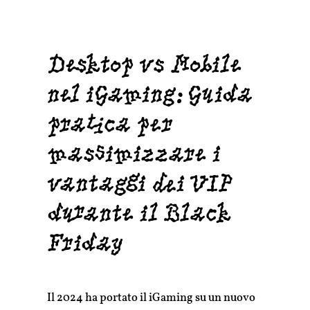
Skip
to
content
Desktop vs Mobile
nel iGaming: Guida
pratica per
massimizzare i
vantaggi dei VIP
durante il Black
Friday
Il 2024 ha portato il iGaming su un nuovo