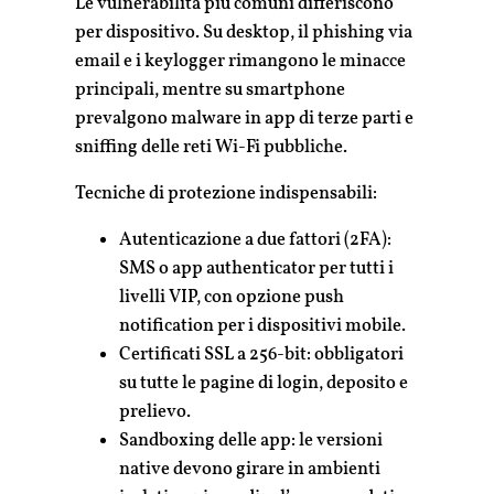
Le vulnerabilità più comuni differiscono
per dispositivo. Su desktop, il phishing via
email e i keylogger rimangono le minacce
principali, mentre su smartphone
prevalgono malware in app di terze parti e
sniffing delle reti Wi‑Fi pubbliche.
Tecniche di protezione indispensabili:
Autenticazione a due fattori (2FA):
SMS o app authenticator per tutti i
livelli VIP, con opzione push
notification per i dispositivi mobile.
Certificati SSL a 256‑bit: obbligatori
su tutte le pagine di login, deposito e
prelievo.
Sandboxing delle app: le versioni
native devono girare in ambienti