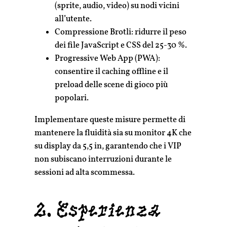
(sprite, audio, video) su nodi vicini
all’utente.
Compressione Brotli: ridurre il peso
dei file JavaScript e CSS del 25‑30 %.
Progressive Web App (PWA):
consentire il caching offline e il
preload delle scene di gioco più
popolari.
Implementare queste misure permette di
mantenere la fluidità sia su monitor 4K che
su display da 5,5 in, garantendo che i VIP
non subiscano interruzioni durante le
sessioni ad alta scommessa.
2. Esperienza