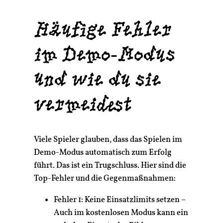
Häufige Fehler
im Demo‑Modus
und wie du sie
vermeidest
Viele Spieler glauben, dass das Spielen im
Demo‑Modus automatisch zum Erfolg
führt. Das ist ein Trugschluss. Hier sind die
Top‑Fehler und die Gegenmaßnahmen:
Fehler 1: Keine Einsatzlimits setzen –
Auch im kostenlosen Modus kann ein