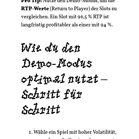
Pro Tip:
Nutze den Demo‑Modus, um die
RTP‑Werte
(Return to Player) der Slots zu
vergleichen. Ein Slot mit 96,5 % RTP ist
langfristig profitabler als einer mit 94 %.
Wie du den
Demo‑Modus
optimal nutzt –
Schritt für
Schritt
Wähle ein Spiel mit hoher Volatilität,