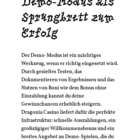
Demo‑Modus als
Sprungbrett zum
Erfolg
Der Demo‑Modus ist ein mächtiges
Werkzeug, wenn er richtig eingesetzt wird.
Durch gezieltes Testen, das
Dokumentieren von Ergebnissen und das
Nutzen von Boni wie dem Bonus ohne
Einzahlung kannst du deine
Gewinnchancen erheblich steigern.
Dragonia Casino liefert dafür die perfekte
Infrastruktur: schnelle Auszahlungen, ein
großzügiger Willkommensbonus und ein
breites Angebot an Demo‑Spielen, die du