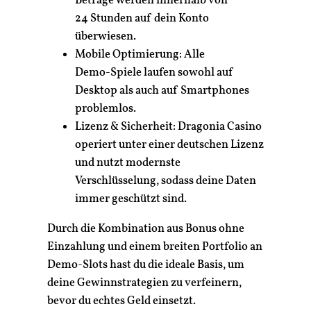
Beträge werden innerhalb von
24 Stunden auf dein Konto
überwiesen.
Mobile Optimierung: Alle
Demo‑Spiele laufen sowohl auf
Desktop als auch auf Smartphones
problemlos.
Lizenz & Sicherheit: Dragonia Casino
operiert unter einer deutschen Lizenz
und nutzt modernste
Verschlüsselung, sodass deine Daten
immer geschützt sind.
Durch die Kombination aus Bonus ohne
Einzahlung und einem breiten Portfolio an
Demo‑Slots hast du die ideale Basis, um
deine Gewinnstrategien zu verfeinern,
bevor du echtes Geld einsetzt.