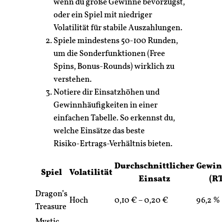
wenn du große Gewinne bevorzugst,
oder ein Spiel mit niedriger
Volatilität für stabile Auszahlungen.
Spiele mindestens 50‑100 Runden,
um die Sonderfunktionen (Free
Spins, Bonus‑Rounds) wirklich zu
verstehen.
Notiere dir Einsatzhöhen und
Gewinnhäufigkeiten in einer
einfachen Tabelle. So erkennst du,
welche Einsätze das beste
Risiko‑Ertrags‑Verhältnis bieten.
Durchschnittlicher
Gewin
Spiel
Volatilität
Einsatz
(R
Dragon’s
Hoch
0,10 € – 0,20 €
96,2 %
Treasure
Mystic