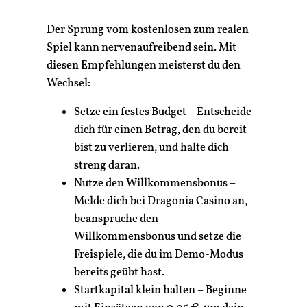
Der Sprung vom kostenlosen zum realen
Spiel kann nervenaufreibend sein. Mit
diesen Empfehlungen meisterst du den
Wechsel:
Setze ein festes Budget – Entscheide
dich für einen Betrag, den du bereit
bist zu verlieren, und halte dich
streng daran.
Nutze den Willkommensbonus –
Melde dich bei Dragonia Casino an,
beanspruche den
Willkommensbonus und setze die
Freispiele, die du im Demo‑Modus
bereits geübt hast.
Startkapital klein halten – Beginne