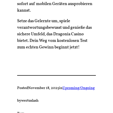
sofort auf mobilen Geräten ausprobieren
kannst.
Setze das Gelernte um, spiele
verantwortungsbewusst und genieße das
sichere Umfeld, das Dragonia Casino
bietet. Dein Weg vom kostenlosen Test
zum echten Gewinn beginnt jetzt!
Posted
November 18, 2025
in
Upcoming/Ongoing
by
wertuslash