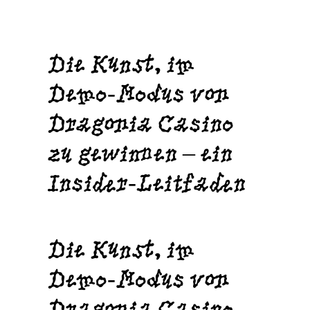
Skip
to
content
Die Kunst, im
Demo‑Modus von
Dragonia Casino
zu gewinnen – ein
Insider‑Leitfaden
Die Kunst, im
Demo‑Modus von
Dragonia Casino