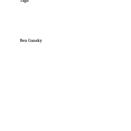
Tags:
Ben Gansky