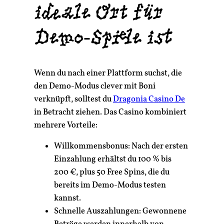
ideale Ort für
Demo‑Spiele ist
Wenn du nach einer Plattform suchst, die
den Demo‑Modus clever mit Boni
verknüpft, solltest du
Dragonia Casino De
in Betracht ziehen. Das Casino kombiniert
mehrere Vorteile:
Willkommensbonus: Nach der ersten
Einzahlung erhältst du 100 % bis
200 €, plus 50 Free Spins, die du
bereits im Demo‑Modus testen
kannst.
Schnelle Auszahlungen: Gewonnene