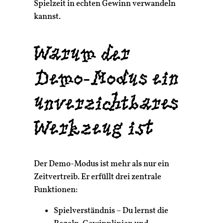
Spielzeit in echten Gewinn verwandeln
kannst.
Warum der
Demo‑Modus ein
unverzichtbares
Werkzeug ist
Der Demo‑Modus ist mehr als nur ein
Zeitvertreib. Er erfüllt drei zentrale
Funktionen:
Spielverständnis – Du lernst die