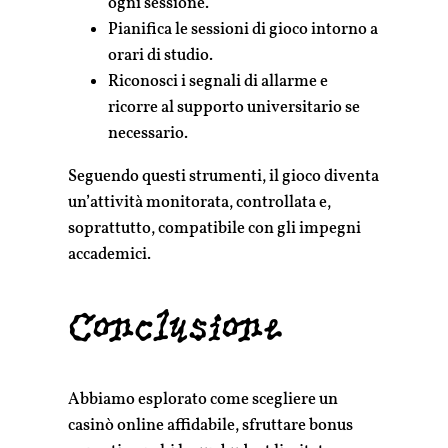
ogni sessione.
Pianifica le sessioni di gioco intorno a
orari di studio.
Riconosci i segnali di allarme e
ricorre al supporto universitario se
necessario.
Seguendo questi strumenti, il gioco diventa
un’attività monitorata, controllata e,
soprattutto, compatibile con gli impegni
accademici.
Conclusione
Abbiamo esplorato come scegliere un
casinò online affidabile, sfruttare bonus