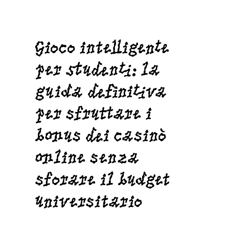
Skip
to
content
Gioco intelligente
per studenti: la
guida definitiva
per sfruttare i
bonus dei casinò
online senza
sforare il budget
universitario