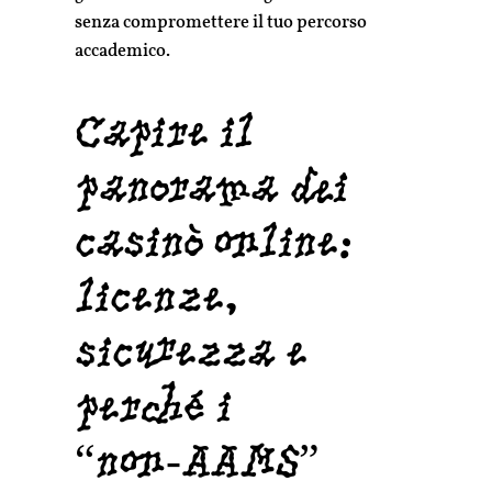
senza compromettere il tuo percorso
accademico.
Capire il
panorama dei
casinò online:
licenze,
sicurezza e
perché i
“non‑AAMS”