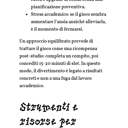
pianificazione preventiva.
Stress accademico: se il gioco sembra
aumentare l’ansia anziché alleviarla,
è il momento di fermarsi.
Un approccio equilibrato prevede di
trattare il gioco come una ricompensa
post‑studio: completa un compito, poi
concediti 15‑20 minuti di slot. In questo
modo, il divertimento è legato a risultati
concreti e non a una fuga dal lavoro
accademico.
Strumenti e
risorse per