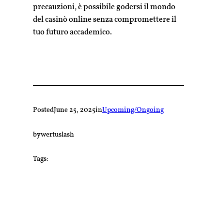
precauzioni, è possibile godersi il mondo
del casinò online senza compromettere il
tuo futuro accademico.
Posted
June 25, 2025
in
Upcoming/Ongoing
by
wertuslash
Tags: