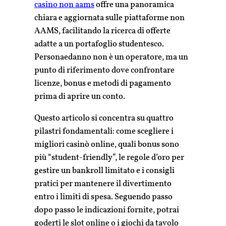
casino non aams
offre una panoramica
chiara e aggiornata sulle piattaforme non
AAMS, facilitando la ricerca di offerte
adatte a un portafoglio studentesco.
Personaedanno non è un operatore, ma un
punto di riferimento dove confrontare
licenze, bonus e metodi di pagamento
prima di aprire un conto.
Questo articolo si concentra su quattro
pilastri fondamentali: come scegliere i
migliori casinò online, quali bonus sono
più “student‑friendly”, le regole d’oro per
gestire un bankroll limitato e i consigli
pratici per mantenere il divertimento
entro i limiti di spesa. Seguendo passo
dopo passo le indicazioni fornite, potrai
goderti le slot online o i giochi da tavolo