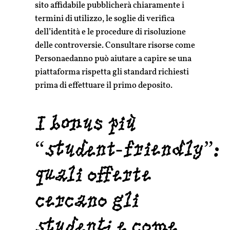
sito affidabile pubblicherà chiaramente i
termini di utilizzo, le soglie di verifica
dell’identità e le procedure di risoluzione
delle controversie. Consultare risorse come
Personaedanno può aiutare a capire se una
piattaforma rispetta gli standard richiesti
prima di effettuare il primo deposito.
I bonus più
“student‑friendly”:
quali offerte
cercano gli
studenti e come