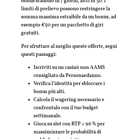
bonus scadono in 7 giorni, altri in 30. I
limiti di prelievo possono restringere la
somma massima estraibile da un bonus, ad
esempio €50 per un pacchetto di giri
gratuiti.
Per sfruttare al meglio queste offerte, segui
questi passaggi:
Iscriviti su un casinò non AAMS
consigliato da Personaedanno.
Verifica l’identità per sbloccare i
bonus più alti.
Calcola il wagering necessario e
confrontalo con il tuo budget
settimanale.
Gioca su slot con RTP ≥ 96 % per
massimizzare le probabilità di