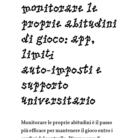
monitorare le
proprie abitudini
di gioco: app,
limiti
auto‑imposti e
supporto
universitario
Monitorare le proprie abitudini è il passo
più efficace per mantenere il gioco entro i