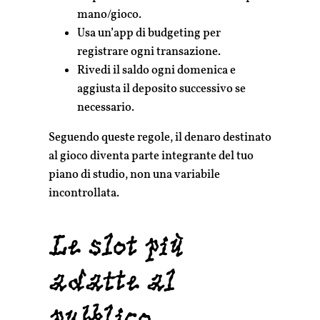
mano/gioco.
Usa un’app di budgeting per
registrare ogni transazione.
Rivedi il saldo ogni domenica e
aggiusta il deposito successivo se
necessario.
Seguendo queste regole, il denaro destinato
al gioco diventa parte integrante del tuo
piano di studio, non una variabile
incontrollata.
Le slot più
adatte al
pubblico