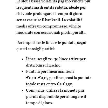
Le slot a bassa volatilità pagano vincite più
frequenti ma di entità ridotta, ideale per
chi vuole prolungare il tempo di gioco
senza esaurire il bankroll. La volatilità
media offre un compromesso: vincite
moderate con occasionali picchi più alti.
Per impostare le linee e le puntate, segui
questi consigli pratici:
Linee: scegli 20‑30 linee attive per
distribuire il rischio.
Puntata per linea: mantieni
€0,01‑€0,05 per linea, così la puntata
totale resta entro €1‑€1,50.
Coin value: utilizza la moneta più
piccola disponibile per allungare il
tempo di gioco.