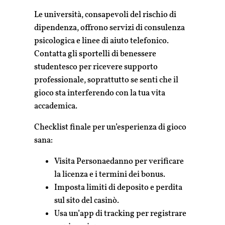
Le università, consapevoli del rischio di
dipendenza, offrono servizi di consulenza
psicologica e linee di aiuto telefonico.
Contatta gli sportelli di benessere
studentesco per ricevere supporto
professionale, soprattutto se senti che il
gioco sta interferendo con la tua vita
accademica.
Checklist finale per un’esperienza di gioco
sana:
Visita Personaedanno per verificare
la licenza e i termini dei bonus.
Imposta limiti di deposito e perdita
sul sito del casinò.
Usa un’app di tracking per registrare