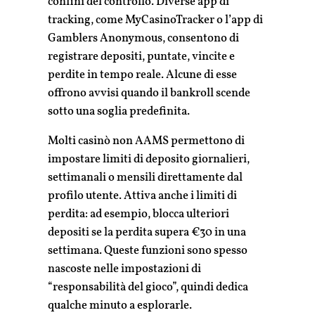
confini del controllo. Diverse app di
tracking, come MyCasinoTracker o l’app di
Gamblers Anonymous, consentono di
registrare depositi, puntate, vincite e
perdite in tempo reale. Alcune di esse
offrono avvisi quando il bankroll scende
sotto una soglia predefinita.
Molti casinò non AAMS permettono di
impostare limiti di deposito giornalieri,
settimanali o mensili direttamente dal
profilo utente. Attiva anche i limiti di
perdita: ad esempio, blocca ulteriori
depositi se la perdita supera €30 in una
settimana. Queste funzioni sono spesso
nascoste nelle impostazioni di
“responsabilità del gioco”, quindi dedica
qualche minuto a esplorarle.