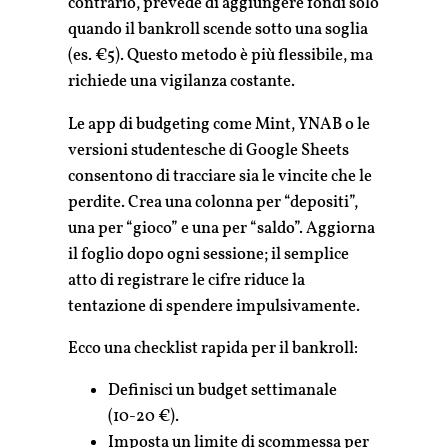
contrario, prevede di aggiungere fondi solo
quando il bankroll scende sotto una soglia
(es. €5). Questo metodo è più flessibile, ma
richiede una vigilanza costante.
Le app di budgeting come Mint, YNAB o le
versioni studentesche di Google Sheets
consentono di tracciare sia le vincite che le
perdite. Crea una colonna per “depositi”,
una per “gioco” e una per “saldo”. Aggiorna
il foglio dopo ogni sessione; il semplice
atto di registrare le cifre riduce la
tentazione di spendere impulsivamente.
Ecco una checklist rapida per il bankroll:
Definisci un budget settimanale
(10‑20 €).
Imposta un limite di scommessa per