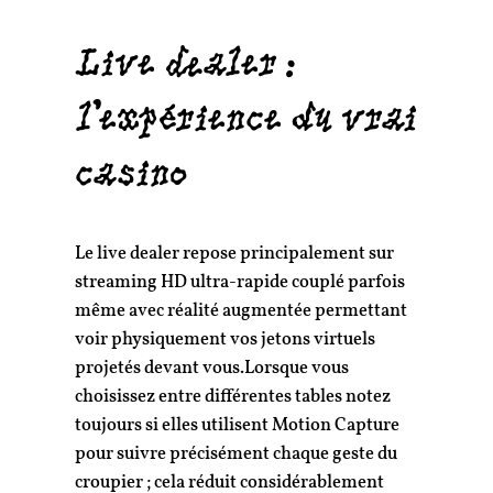
Live dealer :
l’expérience du vrai
casino
Le live dealer repose principalement sur
streaming HD ultra‑rapide couplé parfois
même avec réalité augmentée permettant
voir physiquement vos jetons virtuels
projetés devant vous.Lorsque vous
choisissez entre différentes tables notez
toujours si elles utilisent Motion Capture
pour suivre précisément chaque geste du
croupier ; cela réduit considérablement