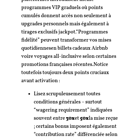
programmes VIP graduels où points
cumulés donnent accès non seulement à
upgrades personnels mais également à
tirages exclusifs jackpot.“Programmes
fidélité” peuvent transformer vos mises
quotidiennes​en billets cadeaux Airbnb
voire voyages all-inclusive selon certaines
promotions françaises récentes.Notice
toutefois toujours deux points cruciaux
avant activation :
Lisez scrupuleusement toutes
conditions générales – surtout
“wagering requirement” indiquées
souvent entre
30x
et
50x
la mise reçue
; certains bonus imposent également
“contribution rate” différenciée selon