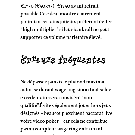
€1750 (€50×35)=€1750 avant retrait
possible.Ce calcul montre clairement
pourquoi certains joueurs préfèrent éviter
“high multiplier” si leur bankroll ne peut
supporter ce volume pariétaire élevé.​
Erreurs fréquentes
Ne dépassez jamais le plafond maximal
autorisé durant wagering sinon tout solde
excédentaire sera considéré “non
qualifié”.Évitez également jouer hors jeux
désignés – beaucoup excluent baccarat live
voire video poker – car cela ne contribue
pas au compteur wagering entraînant