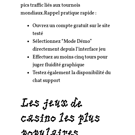
pics traffic liés aux tournois
mondiaux.Rappel pratique rapide :
Ouvrez un compte gratuit sur le site
testé
Sélectionnez “Mode Démo”
directement depuis l’interface jeu
Effectuez au moins cinq tours pour
juger fluidité graphique
Testez également la disponibilité du
chat support
Les jeux de
casino les plus
populaires