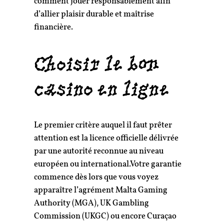
comment jouer responsablement afin
d’allier plaisir durable et maîtrise
financière.
Choisir le bon
casino en ligne
Le premier critère auquel il faut prêter
attention est la licence officielle délivrée
par une autorité reconnue au niveau
européen ou international.Votre garantie
commence dès lors que vous voyez
apparaître l’agrément Malta Gaming
Authority (MGA), UK Gambling
Commission (UKGC) ou encore Curaçao