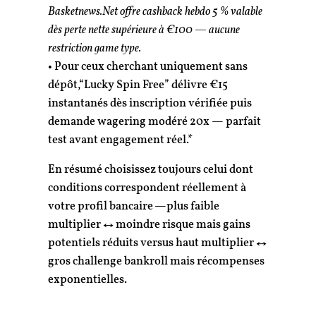
Basketnews.Net offre cashback hebdo ‎5 %‎ valable
dès perte nette supérieure à €100 — aucune
restriction game type.
• Pour ceux cherchant uniquement sans
dépôt,“Lucky Spin Free” délivre €15
instantanés dès inscription vérifiée puis
demande wagering modéré ‎20x‎ — parfait
test avant engagement réel.*
En résumé choisissez toujours celui dont
conditions correspondent réellement à
votre profil bancaire —plus faible
multiplier ↔️ moindre risque mais gains
potentiels réduits versus haut multiplier ↔️
gros challenge bankroll mais récompenses
exponentielles.