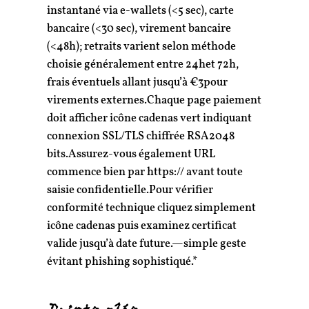
instantané via e-wallets (<5 sec), carte
bancaire (<30 sec), virement bancaire
(<48h); retraits varient selon méthode
choisie généralement entre 24het 72h,
frais éventuels allant jusqu’à ‎€3‏‎pour
virements externes.Chaque page paiement
doit afficher icône cadenas vert indiquant
connexion SSL/TLS chiffrée RSA2048
bits.Assurez-vous également URL
commence bien par https:// avant toute
saisie confidentielle.Pour vérifier
conformité technique cliquez simplement
icône cadenas puis examinez certificat
valide jusqu’à date future.—simple geste
évitant phishing sophistiqué.*