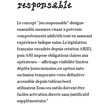
responsable
Le concept “jeu responsable” désigne
ensemble mesures visant à prévenir
comportements addictifs tout en assurant
expérience ludique saine.La législation
française encadrée depuis création ARJEL
puis ANJ impose obligations claires aux
opérateurs — affichage visibilité limites
dépôts/jours/semaine,en option auto-
exclusion temporaire voire définitive
accessible depuis tableau bord
utilisateur.Tous ces outils doivent être
faciles activation directe sans justificatif
supplémentaire.*