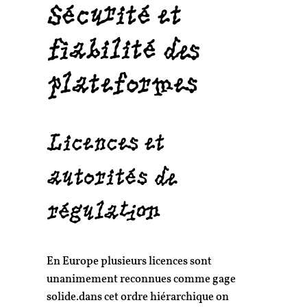
Sécurité et
fiabilité des
plateformes
Licences et
autorités de
régulation
En Europe plusieurs licences sont
unanimement reconnues comme gage
solide.dans cet ordre hiérarchique on