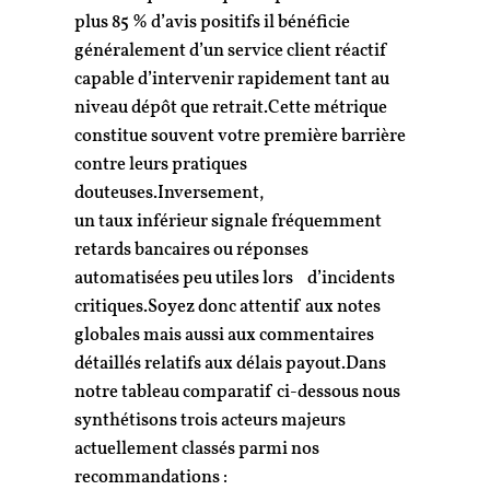
plus 85 % d’avis positifs il bénéficie
généralement d’un service client réactif
capable d’intervenir rapidement tant au
niveau dépôt que retrait.Cette métrique
constitue souvent votre première barrière
contre leurs pratiques
douteuses.Inversement,
un taux inférieur signale fréquemment
retards bancaires ou réponses
automatisées peu utiles lors d’incidents
critiques.Soyez donc attentif aux notes
globales mais aussi aux commentaires
détaillés relatifs aux délais payout.Dans
notre tableau comparatif ci-dessous nous
synthétisons trois acteurs majeurs
actuellement classés parmi nos
recommandations :