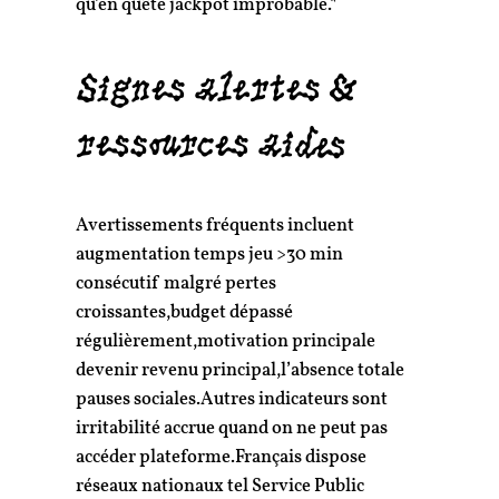
qu’en quête jackpot improbable.*
Signes alertes &
ressources aides
Avertissements fréquents incluent
augmentation temps jeu >30 min
consécutif malgré pertes
croissantes,budget dépassé
régulièrement,motivation principale
devenir revenu principal,l’absence totale
pauses sociales.Autres indicateurs sont
irritabilité accrue quand on ne peut pas
accéder plateforme.Français dispose
réseaux nationaux tel Service Public