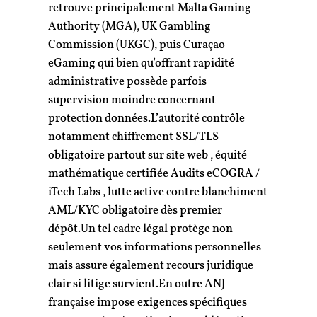
retrouve principalement Malta Gaming
Authority (MGA), UK Gambling
Commission (UKGC), puis Curaçao
eGaming qui bien qu’offrant rapidité
administrative possède parfois
supervision moindre concernant
protection données.L’autorité contrôle
notamment chiffrement SSL/TLS
obligatoire partout sur site web , équité
mathématique certifiée Audits eCOGRA /
iTech Labs , lutte active contre blanchiment
AML/KYC obligatoire dès premier
dépôt.Un tel cadre légal protège non
seulement vos informations personnelles
mais assure également recours juridique
clair si litige survient.En outre ANJ
française impose exigences spécifiques