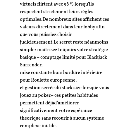
virtuels flirtent avec 98 % lorsqu’ils
respectent strictement leurs règles
optimales.De nombreux sites affichent ces
valeurs directement dans leur lobby afin
que vous puissiez choisir
judicieusement.Le secret reste néanmoins
simple : maîtrisez toujours votre stratégie
basique – comptage limité pour Blackjack
Surrender,
mise constante hors bordure intérieure
pour Roulette européenne,
et gestion serrée du stack size lorsque vous
jouez au poker.– ces petites habitudes
permettent déjà​d’améliorer
significativement votre espérance
théorique sans recourir à aucun système
complexe inutile.​