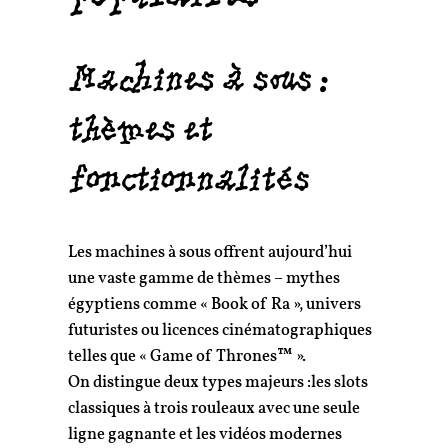
Machines à sous :
thèmes et
fonctionnalités
Les machines à sous offrent aujourd’hui
une vaste gamme de thèmes – mythes
égyptiens comme « Book of Ra », univers
futuristes ou licences cinématographiques
telles que « Game of Thrones™ ».
On distingue deux types majeurs :les slots
classiques à trois rouleaux avec une seule
ligne gagnante et les vidéos modernes