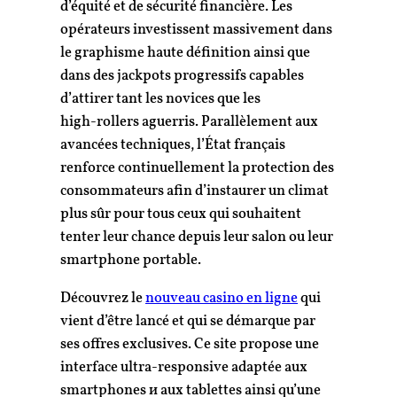
d’équité et de sécurité financière. Les
opérateurs investissent massivement dans
le graphisme haute définition ainsi que
dans des jackpots progressifs capables
d’attirer tant les novices que les
high‑rollers aguerris. Parallèlement aux
avancées techniques, l’État français
renforce continuellement la protection des
consommateurs afin d’instaurer un climat
plus sûr pour tous ceux qui souhaitent
tenter leur chance depuis leur salon ou leur
smartphone portable.
Découvrez le
nouveau casino en ligne
qui
vient d’être lancé et qui se démarque par
ses offres exclusives. Ce site propose une
interface ultra‑responsive adaptée aux
smartphones и aux tablettes ainsi qu’une