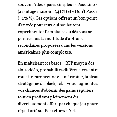
souvent à deux paris simples : « Pass Line »
(avantage maison ≈1,41 %) et « Don’t Pass »
(≈1,36 %). Ces options offrent un bon point
d’entrée pour ceux qui souhaitent
expérimenter l’ambiance du dés sans se
perdre dans la multitude d’options
secondaires proposées dans les versions
américaines plus complexes.
En maîtrisant ces bases – RTP moyen des
slots vidéo, probabilités différenciées entre
roulette européenne et américaine, tableau
stratégique du blackjack – vous augmentez
vos chances d’obtenir des gains réguliers
tout en profitant pleinement du
divertissement offert par chaque jeu phare
répertorié sur Basketnews.Net.