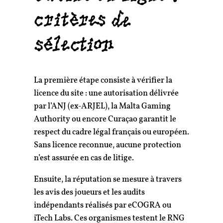
critères de
sélection
La première étape consiste à vérifier la
licence du site : une autorisation délivrée
par l’ANJ (ex‑ARJEL), la Malta Gaming
Authority ou encore Curaçao garantit le
respect du cadre légal français ou européen.
Sans licence reconnue, aucune protection
n’est assurée en cas de litige.
Ensuite, la réputation se mesure à travers
les avis des joueurs et les audits
indépendants réalisés par eCOGRA ou
iTech Labs. Ces organismes testent le RNG