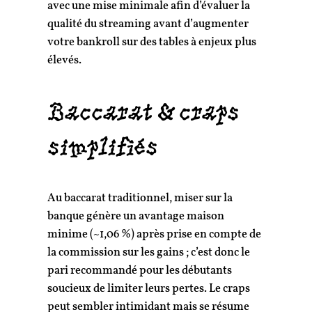
avec une mise minimale afin d’évaluer la
qualité du streaming avant d’augmenter
votre bankroll sur des tables à enjeux plus
élevés.
Baccarat & craps
simplifiés
Au baccarat traditionnel, miser sur la
banque génère un avantage maison
minime (~1,06 %) après prise en compte de
la commission sur les gains ; c’est donc le
pari recommandé pour les débutants
soucieux de limiter leurs pertes. Le craps
peut sembler intimidant mais se résume