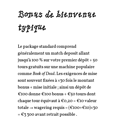
Bonus de bienvenue
typique
Le package standard comprend
généralement un match deposit allant
jusqu’à 100 % sur votre premier dépôt + 50
tours gratuits sur une machine populaire
comme
Book of Dead
. Les exigences de mise
sont souvent fixées à ×30 fois le montant
bonus + mise initiale ; ainsi un dépôt de
€100 donne €100 bonus + €50 tours dont
chaque tour équivaut à €0,20 = €10 valeur
totale → wagering requis = (€100+€10)×30
= €3 300 avant retrait possible .