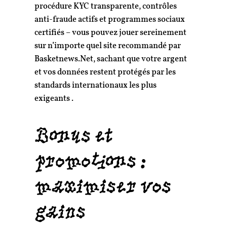
procédure KYC transparente, contrôles
anti‑fraude actifs et programmes sociaux
certifiés – vous pouvez jouer sereinement
sur n’importe quel site recommandé par
Basketnews.Net, sachant que votre argent
et vos données restent protégés par les
standards internationaux les plus
exigeants .
Bonus et
promotions :
maximiser vos
gains