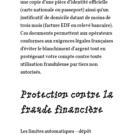
une copie d’une pièce d’identité officielle
(carte nationale ou passeport) ainsi qu’un
justificatif de domicile datant de moins de
trois mois (facture EDF ou relevé bancaire).
Ces documents permettent aux opérateurs
conformes aux exigences légales françaises
d’éviter le blanchiment d’argent tout en
protégeant votre compte contre toute
utilisation frauduleuse par tiers non
autorisés.
Protection contre la
fraude financière
Les limites automatiques – dépôt