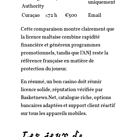
uniquement
Authority
Curaçao
≤72 h
€500
Email
Cette comparaison montre clairement que
la licence maltaise combine rapidité
financière et généreux programmes
promotionnels, tandis que l’ANJ reste la
référence française en matière de
protection du joueur.
En résumé, un bon casino doit réunir
licence solide, réputation vérifiée par
Basketnews.Net, catalogue riche, options
bancaires adaptées et support client réactif
sur tous les appareils mobiles.
Les jeux de