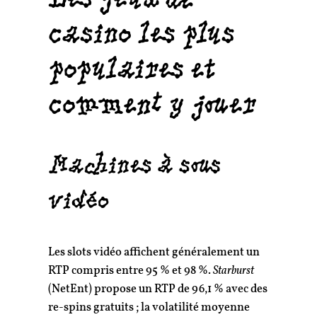
casino les plus
populaires et
comment y jouer
Machines à sous
vidéo
Les slots vidéo affichent généralement un
RTP compris entre 95 % et 98 %.
Starburst
(NetEnt) propose un RTP de 96,1 % avec des
re‑spins gratuits ; la volatilité moyenne