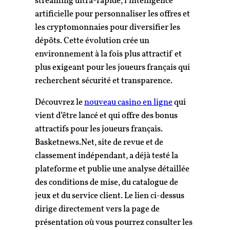
streaming ultra‑rapide, l’intelligence
artificielle pour personnaliser les offres et
les cryptomonnaies pour diversifier les
dépôts. Cette évolution crée un
environnement à la fois plus attractif et
plus exigeant pour les joueurs français qui
recherchent sécurité et transparence.
Découvrez le
nouveau casino en ligne
qui
vient d’être lancé et qui offre des bonus
attractifs pour les joueurs français.
Basketnews.Net, site de revue et de
classement indépendant, a déjà testé la
plateforme et publie une analyse détaillée
des conditions de mise, du catalogue de
jeux et du service client. Le lien ci‑dessus
dirige directement vers la page de
présentation où vous pourrez consulter les