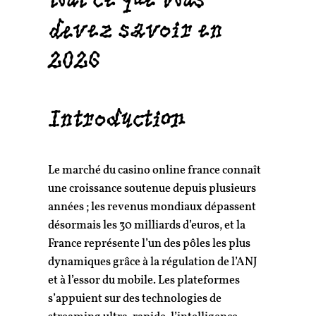
devez savoir en
2026
Introduction
Le marché du casino online france connaît
une croissance soutenue depuis plusieurs
années ; les revenus mondiaux dépassent
désormais les 30 milliards d’euros, et la
France représente l’un des pôles les plus
dynamiques grâce à la régulation de l’ANJ
et à l’essor du mobile. Les plateformes
s’appuient sur des technologies de