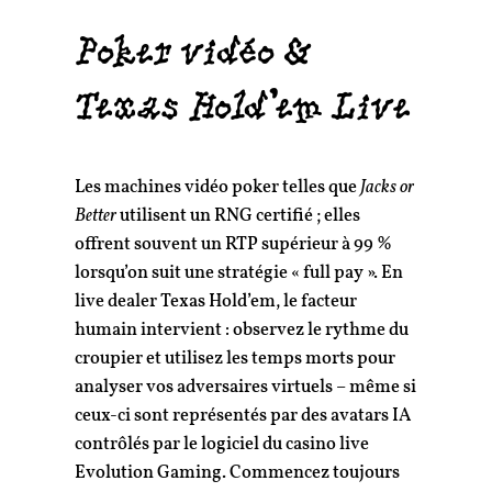
Poker vidéo &
Texas Hold’em Live
Les machines vidéo poker telles que
Jacks or
Better
utilisent un RNG certifié ; elles
offrent souvent un RTP supérieur à 99 %
lorsqu’on suit une stratégie « full pay ». En
live dealer Texas Hold’em, le facteur
humain intervient : observez le rythme du
croupier et utilisez les temps morts pour
analyser vos adversaires virtuels – même si
ceux-ci sont représentés par des avatars IA
contrôlés par le logiciel du casino live
Evolution Gaming. Commencez toujours