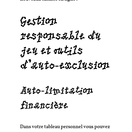
Gestion
responsable du
jeu et outils
d’auto‑exclusion
Auto‑limitation
financière
Dans votre tableau personnel vous pouvez