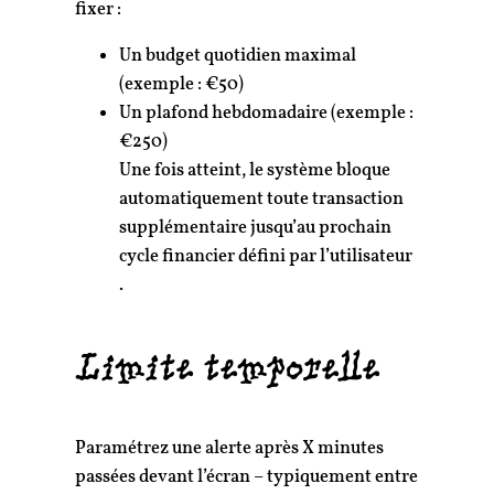
fixer :
Un budget quotidien maximal
(exemple : €50)
Un plafond hebdomadaire (exemple :
€250)
Une fois atteint, le système bloque
automatiquement toute transaction
supplémentaire jusqu’au prochain
cycle financier défini par l’utilisateur
.
Limite temporelle
Paramétrez une alerte après X minutes
passées devant l’écran – typiquement entre