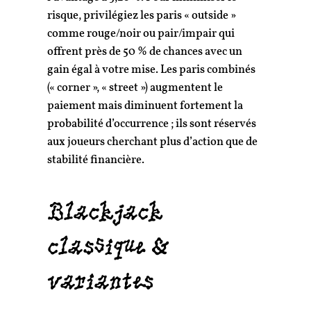
risque, privilégiez les paris « outside »
comme rouge/noir ou pair/impair qui
offrent près de 50 % de chances avec un
gain égal à votre mise. Les paris combinés
(« corner », « street ») augmentent le
paiement mais diminuent fortement la
probabilité d’occurrence ; ils sont réservés
aux joueurs cherchant plus d’action que de
stabilité financière.
Blackjack
classique &
variantes