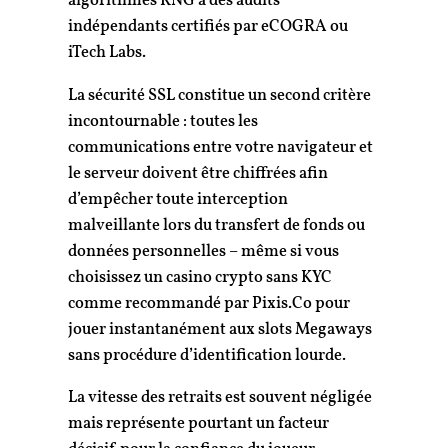
algorithmes RNG à des audits
indépendants certifiés par eCOGRA ou
iTech Labs.
La sécurité SSL constitue un second critère
incontournable : toutes les
communications entre votre navigateur et
le serveur doivent être chiffrées afin
d’empêcher toute interception
malveillante lors du transfert de fonds ou
données personnelles – même si vous
choisissez un casino crypto sans KYC
comme recommandé par Pixis.Co pour
jouer instantanément aux slots Megaways
sans procédure d’identification lourde.
La vitesse des retraits est souvent négligée
mais représente pourtant un facteur