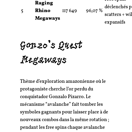
Raging
déclenchés p
5
Rhino
117 649
96,07 %
scatters + wi
Megaways
expansifs
Gonzo’s Quest
Megaways
Thème d’exploration amazonienne où le
protagoniste cherche l’or perdu du
conquistador Gonzalo Pizarro. Le
mécanisme “avalanche” fait tomber les
symboles gagnants pour laisser place à de
nouveaux combos dans la même rotation ;
pendant les free spins chaque avalanche