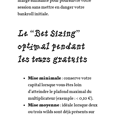
marge suffisante pour poursuivre votre
session sans mettre en danger votre
bankroll initiale.
Le “Bet Sizing”
optimal pendant
les tours gratuits
Mise minimale
: conserve votre
capital lorsque vous êtes loin
d’atteindre le plafond maximal du
multiplicateur (exemple : < 0,10 €).
Mise moyenne
: idéale lorsque deux
ou trois wilds sont déjà présents sur