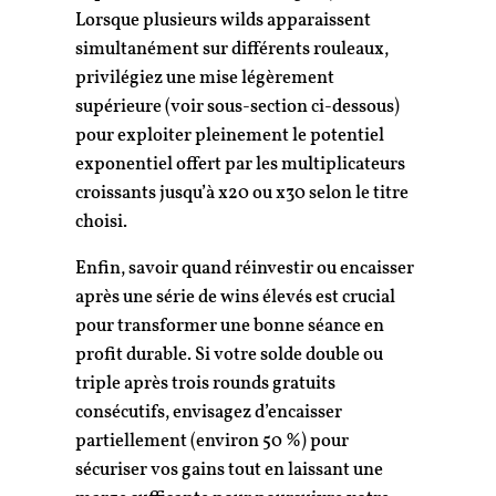
Lorsque plusieurs wilds apparaissent
simultanément sur différents rouleaux,
privilégiez une mise légèrement
supérieure (voir sous‑section ci‑dessous)
pour exploiter pleinement le potentiel
exponentiel offert par les multiplicateurs
croissants jusqu’à x20 ou x30 selon le titre
choisi.
Enfin, savoir quand réinvestir ou encaisser
après une série de wins élevés est crucial
pour transformer une bonne séance en
profit durable. Si votre solde double ou
triple après trois rounds gratuits
consécutifs, envisagez d’encaisser
partiellement (environ 50 %) pour
sécuriser vos gains tout en laissant une