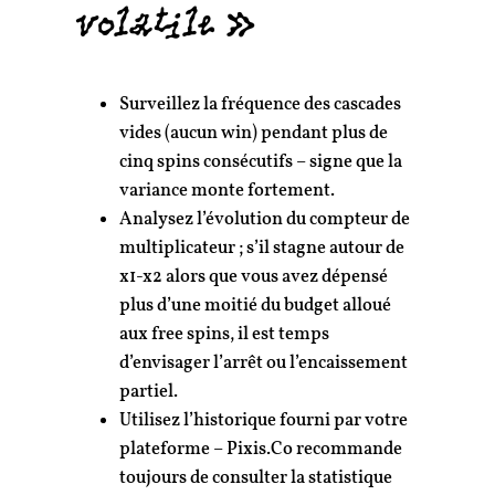
volatile »
Surveillez la fréquence des cascades
vides (aucun win) pendant plus de
cinq spins consécutifs – signe que la
variance monte fortement.
Analysez l’évolution du compteur de
multiplicateur ; s’il stagne autour de
x1‑x2 alors que vous avez dépensé
plus d’une moitié du budget alloué
aux free spins, il est temps
d’envisager l’arrêt ou l’encaissement
partiel.
Utilisez l’historique fourni par votre
plateforme – Pixis.Co recommande
toujours de consulter la statistique