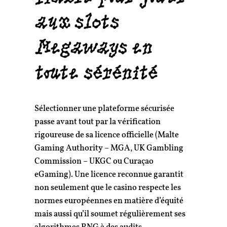
aux slots
Megaways en
toute sérénité
Sélectionner une plateforme sécurisée
passe avant tout par la vérification
rigoureuse de sa licence officielle (Malte
Gaming Authority – MGA, UK Gambling
Commission – UKGC ou Curaçao
eGaming). Une licence reconnue garantit
non seulement que le casino respecte les
normes européennes en matière d’équité
mais aussi qu’il soumet régulièrement ses