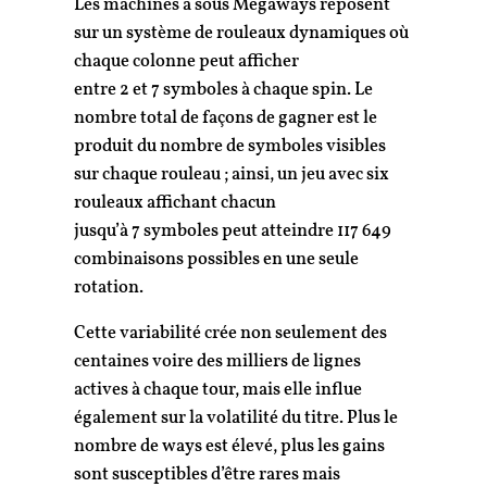
Les machines à sous Megaways reposent
sur un système de rouleaux dynamiques où
chaque colonne peut afficher
entre 2 et 7 symboles à chaque spin. Le
nombre total de façons de gagner est le
produit du nombre de symboles visibles
sur chaque rouleau ; ainsi, un jeu avec six
rouleaux affichant chacun
jusqu’à 7 symboles peut atteindre 117 649
combinaisons possibles en une seule
rotation.
Cette variabilité crée non seulement des
centaines voire des milliers de lignes
actives à chaque tour, mais elle influe
également sur la volatilité du titre. Plus le
nombre de ways est élevé, plus les gains
sont susceptibles d’être rares mais