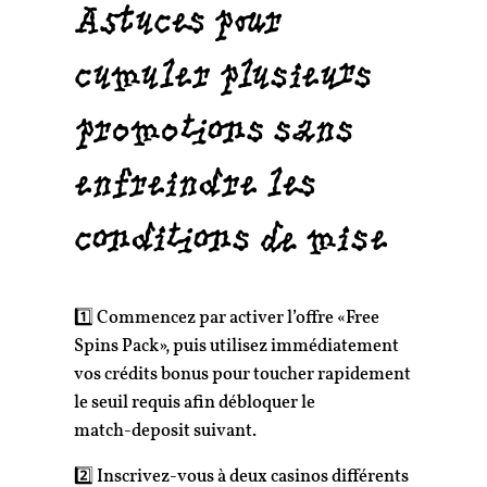
Astuces pour
cumuler plusieurs
promotions sans
enfreindre les
conditions de mise
1️⃣ Commencez par activer l’offre «​Free
Spins Pack​», puis utilisez immédiatement
vos crédits bonus pour toucher rapidement
le seuil requis afin débloquer le
match‑deposit suivant.
2️⃣ Inscrivez‑vous à deux casinos différents