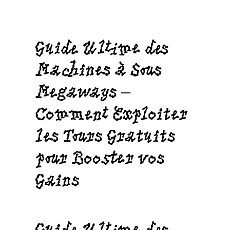
Skip
to
content
Guide Ultime des
Machines à Sous
Megaways –
Comment Exploiter
les Tours Gratuits
pour Booster vos
Gains
Guide Ultime des