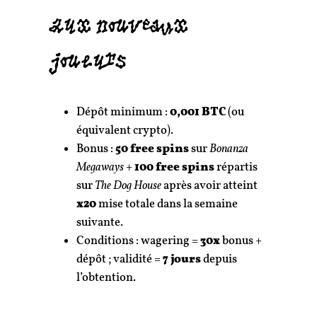
aux nouveaux
joueurs
Dépôt minimum :
0,001 BTC
(ou
équivalent crypto).
Bonus :
50 free spins
sur
Bonanza
Megaways
+
100 free spins
répartis
sur
The Dog House
après avoir atteint
x20
mise totale dans la semaine
suivante.
Conditions : wagering =
30x
bonus +
dépôt ; validité =
7 jours
depuis
l’obtention.