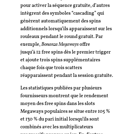
pour activer la séquence gratuite, d’autres
intègrent des symboles “cascading” qui
génèrent automatiquement des spins
additionnels lorsqu’ils apparaissent sur les
rouleaux pendant le round gratuit. Par
exemple,
Bonanza Megaways
offre
jusqu’à 12 free spins dès le premier trigger
et ajoute trois spins supplémentaires
chaque fois que trois scatters
réapparaissent pendant la session gratuite.
Les statistiques publiées par plusieurs
fournisseurs montrent que le rendement
moyen des free spins dans les slots
Megaways populaires se situe entre 105 %
et 130 % du pari initial lorsqu’ils sont
combinés avec les multiplicateurs