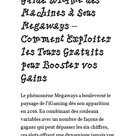
Machines à Sous
Megaways –
Comment Exploiter
les Tours Gratuits
pour Booster vos
Gains
Le phénomène Megaways a bouleversé le
paysage de l’iGaming dès son apparition
en 2016. En combinant des rouleaux
variables avec un nombre de façons de
gagner qui peut dépasser les six chiffres,
ces slots offrent une dynamique jamais vue