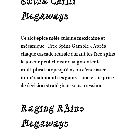
Extra Chilli
Megaways
Ce slot épicé mêle cuisine mexicaine et
mécanique «​Free Spins Gamble​». Après
chaque cascade réussie durant les free spins
le joueur peut choisir d’augmenter le
multiplicateur jusqu’à x5 ou d’encaisser
immédiatement ses gains – une vraie prise
de décision stratégique sous pression.
Raging Rhino
Megaways