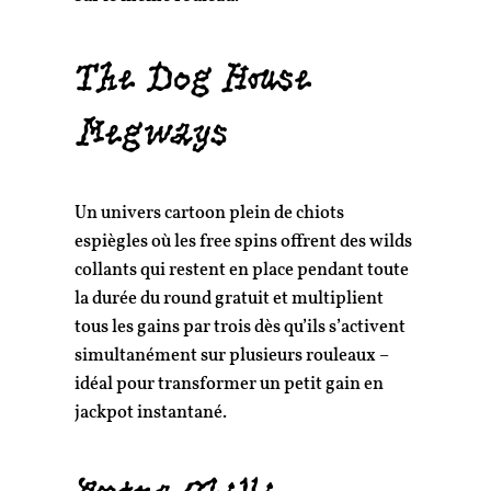
The Dog House
Megways
Un univers cartoon plein de chiots
espiègles où les free spins offrent des wilds
collants qui restent en place pendant toute
la durée du round gratuit et multiplient
tous les gains par trois dès qu’ils s’activent
simultanément sur plusieurs rouleaux –
idéal pour transformer un petit gain en
jackpot instantané.