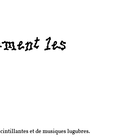
mment les
cintillantes et de musiques lugubres.