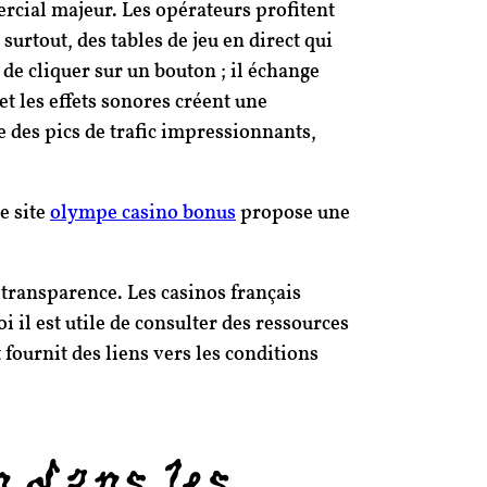
ercial majeur. Les opérateurs profitent
rtout, des tables de jeu en direct qui
 de cliquer sur un bouton ; il échange
et les effets sonores créent une
 des pics de trafic impressionnants,
e site
olympe casino bonus
propose une
 transparence. Les casinos français
 il est utile de consulter des ressources
ournit des liens vers les conditions
n dans les