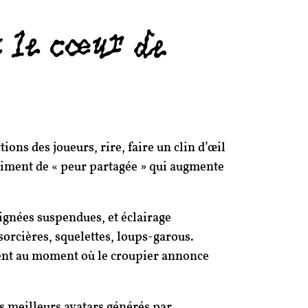
t le cœur de
ions des joueurs, rire, faire un clin d’œil
timent de « peur partagée » qui augmente
aignées suspendues, et éclairage
orcières, squelettes, loups-garous.
hent au moment où le croupier annonce
s meilleurs avatars générés par