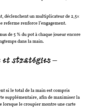
ent, déclenchent un multiplicateur de 2,5×
 se referme renforce l’engagement.
onus de 5 % du pot à chaque joueur encore
ongtemps dans la main.
et stratégies –
t si le total de la main est compris
carte supplémentaire, afin de maximiser la
e lorsque le croupier montre une carte