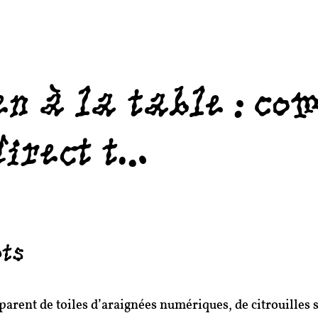
n à la table : co
direct t…
ots
arent de toiles d’araignées numériques, de citrouilles s