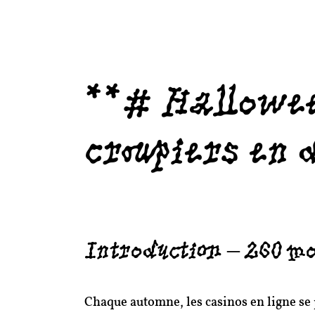
Skip
to
content
**# Hallowee
croupiers en 
Introduction – 260 m
Chaque automne, les casinos en ligne se p