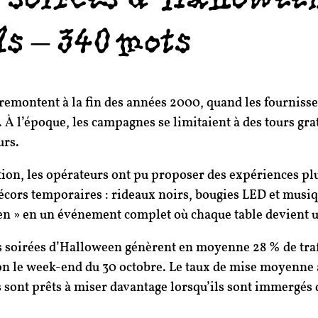
ls – 340 mots
montent à la fin des années 2000, quand les fournisseur
 À l’époque, les campagnes se limitaient à des tours gra
urs.
tion, les opérateurs ont pu proposer des expériences p
décors temporaires : rideaux noirs, bougies LED et musiq
en » en un événement complet où chaque table devient u
es soirées d’Halloween génèrent en moyenne 28 % de tra
tion le week‑end du 30 octobre. Le taux de mise moyenn
rs sont prêts à miser davantage lorsqu’ils sont immergé