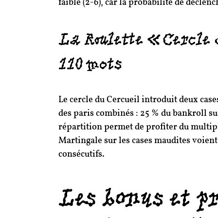
faible (2‑6), car la probabilité de décle
La Roulette « Cercle 
110 mots
Le cercle du Cercueil introduit deux case
des paris combinés : 25 % du bankroll sur
répartition permet de profiter du multipl
Martingale sur les cases maudites voien
consécutifs.
Les bonus et p