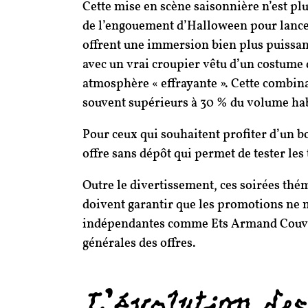
Cette mise en scène saisonnière n’est pl
de l’engouement d’Halloween pour lancer 
offrent une immersion bien plus puissante
avec un vrai croupier vêtu d’un costume d
atmosphère « effrayante ». Cette combina
souvent supérieurs à 30 % du volume hab
Pour ceux qui souhaitent profiter d’un b
offre sans dépôt qui permet de tester les
Outre le divertissement, ces soirées thé
doivent garantir que les promotions ne ma
indépendantes comme Ets Armand Couvertu
générales des offres.
L’évolution de