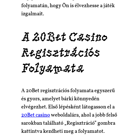
folyamatán, hogy Ön is élvezhesse a játék
izgalmait.
A 20Bet Casino
Regisztrációs
Folyamata
A 20Bet regisztrációs folyamata egyszerű
és gyors, amelyet bárki könnyedén
elvégezhet. Első lépésként látogasson el a
20Bet casino
weboldalára, ahol a jobb felső
sarokban található „Regisztráció” gombra
kattintva kezdheti meg a folyamatot.