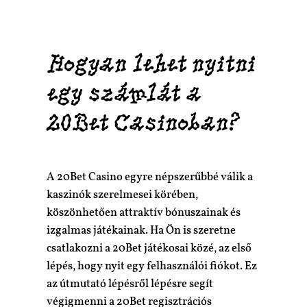
Skip
to
content
Hogyan lehet nyitni
egy számlát a
20Bet Casinoban?
A 20Bet Casino egyre népszerűbbé válik a
kaszinók szerelmesei körében,
köszönhetően attraktív bónuszainak és
izgalmas játékainak. Ha Ön is szeretne
csatlakozni a 20Bet játékosai közé, az első
lépés, hogy nyit egy felhasználói fiókot. Ez
az útmutató lépésről lépésre segít
végigmenni a 20Bet regisztrációs