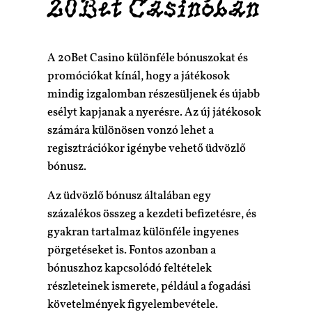
20Bet Casinóban
A 20Bet Casino különféle bónuszokat és
promóciókat kínál, hogy a játékosok
mindig izgalomban részesüljenek és újabb
esélyt kapjanak a nyerésre. Az új játékosok
számára különösen vonzó lehet a
regisztrációkor igénybe vehető üdvözlő
bónusz.
Az üdvözlő bónusz általában egy
százalékos összeg a kezdeti befizetésre, és
gyakran tartalmaz különféle ingyenes
pörgetéseket is. Fontos azonban a
bónuszhoz kapcsolódó feltételek
részleteinek ismerete, például a fogadási
követelmények figyelembevétele.