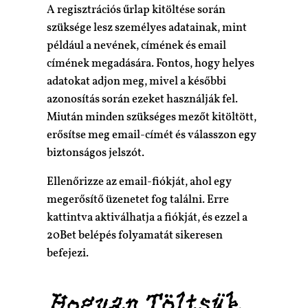
A regisztrációs űrlap kitöltése során
szüksége lesz személyes adatainak, mint
például a nevének, címének és email
címének megadására. Fontos, hogy helyes
adatokat adjon meg, mivel a későbbi
azonosítás során ezeket használják fel.
Miután minden szükséges mezőt kitöltött,
erősítse meg email-címét és válasszon egy
biztonságos jelszót.
Ellenőrizze az email-fiókját, ahol egy
megerősítő üzenetet fog találni. Erre
kattintva aktiválhatja a fiókját, és ezzel a
20Bet belépés folyamatát sikeresen
befejezi.
Hogyan Töltsük