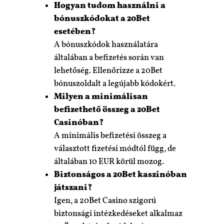
Hogyan tudom használni a
bónuszkódokat a 20Bet
esetében?
A bónuszkódok használatára
általában a befizetés során van
lehetőség. Ellenőrizze a 20Bet
bónuszoldalt a legújabb kódokért.
Milyen a minimálisan
befizethető összeg a 20Bet
Casinóban?
A minimális befizetési összeg a
választott fizetési módtól függ, de
általában 10 EUR körül mozog.
Biztonságos a 20Bet kaszinóban
játszani?
Igen, a 20Bet Casino szigorú
biztonsági intézkedéseket alkalmaz