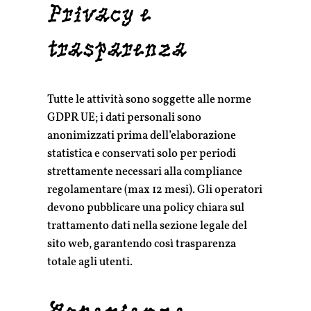
Privacy e
trasparenza
Tutte le attività sono soggette alle norme
GDPR UE; i dati personali sono
anonimizzati prima dell’elaborazione
statistica e conservati solo per periodi
strettamente necessari alla compliance
regolamentare (max 12 mesi). Gli operatori
devono pubblicare una policy chiara sul
trattamento dati nella sezione legale del
sito web, garantendo così trasparenza
totale agli utenti.