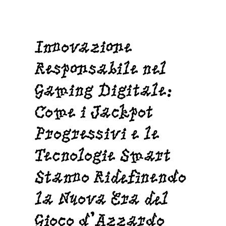
Skip
to
content
Innovazione
Responsabile nel
Gaming Digitale:
Come i Jackpot
Progressivi e le
Tecnologie Smart
Stanno Ridefinendo
la Nuova Era del
Gioco d’Azzardo