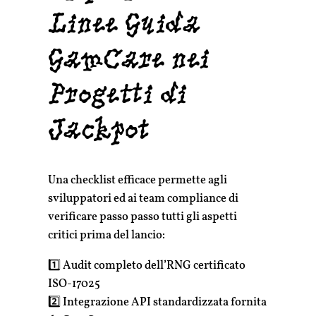
Linee Guida
GamCare nei
Progetti di
Jackpot
Una checklist efficace permette agli
sviluppatori ed ai team compliance di
verificare passo passo tutti gli aspetti
critici prima del lancio:
1️⃣ Audit completo dell’RNG certificato
ISO‑17025
2️⃣ Integrazione API standardizzata fornita