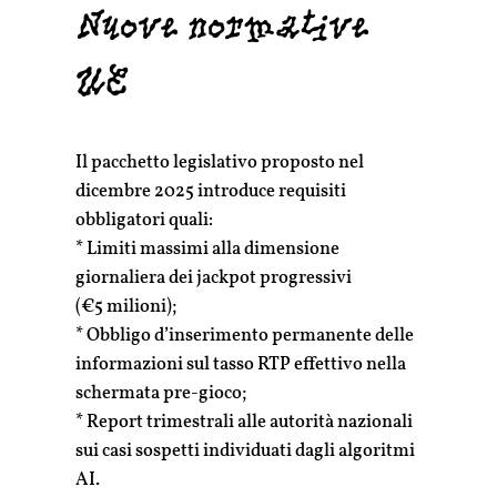
Nuove normative
UE
Il pacchetto legislativo proposto nel
dicembre 2025 introduce requisiti
obbligatori quali:
* Limiti massimi alla dimensione
giornaliera dei jackpot progressivi
(€5 milioni);
* Obbligo d’inserimento permanente delle
informazioni sul tasso RTP effettivo nella
schermata pre‑gioco;
* Report trimestrali alle autorità nazionali
sui casi sospetti individuati dagli algoritmi
AI.