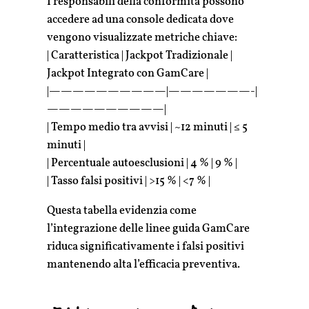
I responsabili della conformità possono
accedere ad una console dedicata dove
vengono visualizzate metriche chiave:
| Caratteristica | Jackpot Tradizionale |
Jackpot Integrato con GamCare |
|——————————|———————-|
——————————|
| Tempo medio tra avvisi | ~12 minuti | ≤ 5
minuti |
| Percentuale autoesclusioni | 4 % | 9 % |
| Tasso falsi positivi | >15 % | <7 % |
Questa tabella evidenzia come
l’integrazione delle linee guida GamCare
riduca significativamente i falsi positivi
mantenendo alta l’efficacia preventiva.