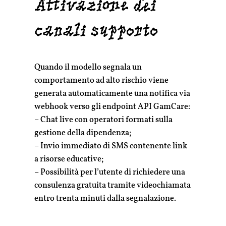
Attivazione dei
canali supporto
Quando il modello segnala un
comportamento ad alto rischio viene
generata automaticamente una notifica via
webhook verso gli endpoint API GamCare:
– Chat live con operatori formati sulla
gestione della dipendenza;
– Invio immediato di SMS contenente link
a risorse educative;
– Possibilità per l’utente di richiedere una
consulenza gratuita tramite videochiamata
entro trenta minuti dalla segnalazione.