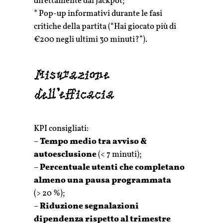
direttamente dal jack­pot;
* Pop‑up informativi durante le fasi
critiche della partita (“Hai giocato più di
€200 negli ultimi 30 minuti?”).
Misurazione
dell’efficacia
KPI consigliati:
–
Tempo medio tra avviso &
autoesclusione
(< 7 minuti);
–
Percentuale utenti che completano
almeno una pausa programmata
(> 20 %);
–
Riduzione segnalazioni
dipendenza rispetto al trimestre