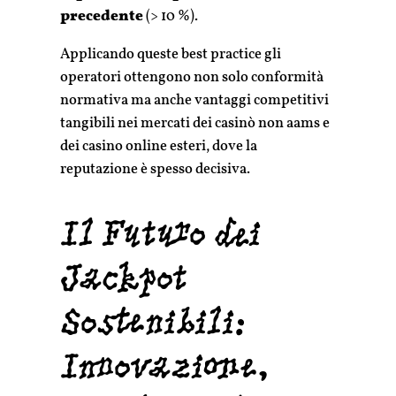
precedente
(> 10 %).
Applicando queste best practice gli
operatori ottengono non solo conformità
normativa ma anche vantaggi competitivi
tangibili nei mercati dei casinò non aams e
dei casino online esteri, dove la
reputazione è spesso decisiva.
Il Futuro dei
Jackpot
Sostenibili:
Innovazione,