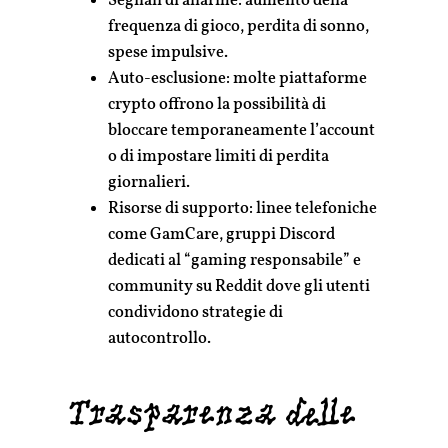
Segnali di allarme: aumento della
frequenza di gioco, perdita di sonno,
spese impulsive.
Auto‑esclusione: molte piattaforme
crypto offrono la possibilità di
bloccare temporaneamente l’account
o di impostare limiti di perdita
giornalieri.
Risorse di supporto: linee telefoniche
come GamCare, gruppi Discord
dedicati al “gaming responsabile” e
community su Reddit dove gli utenti
condividono strategie di
autocontrollo.
Trasparenza delle