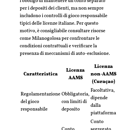
l’obbligo di mantenere un conto separato
per i depositi dei clienti, ma non sempre
includono i controlli di gioco responsabile
tipici delle licenze italiane. Per questo
motivo, è consigliabile consultare risorse
come Milanogolosa per confrontare le
condizioni contrattuali e verificare la
presenza di meccanismi di auto‑esclusione.
Licenza
Licenza
Caratteristica
non‑AAMS
AAMS
(Curaçao)
Facoltativa,
Regolamentazione
Obbligatoria,
dipende
del gioco
con limiti di
dalla
responsabile
deposito
piattaforma
Conto
Conto
segregato