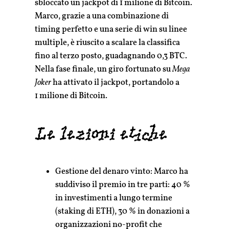
sbloccato un jackpot di 1 milione di Bitcoin.
Marco, grazie a una combinazione di
timing perfetto e una serie di win su linee
multiple, è riuscito a scalare la classifica
fino al terzo posto, guadagnando 0,3 BTC.
Nella fase finale, un giro fortunato su
Mega
Joker
ha attivato il jackpot, portandolo a
1 milione di Bitcoin.
Le lezioni etiche
Gestione del denaro vinto: Marco ha
suddiviso il premio in tre parti: 40 %
in investimenti a lungo termine
(staking di ETH), 30 % in donazioni a
organizzazioni no‑profit che