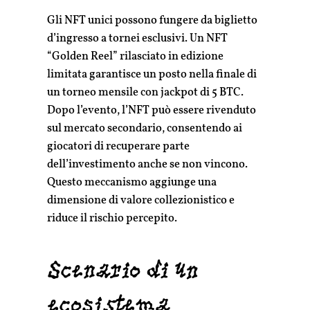
Gli NFT unici possono fungere da biglietto
d’ingresso a tornei esclusivi. Un NFT
“Golden Reel” rilasciato in edizione
limitata garantisce un posto nella finale di
un torneo mensile con jackpot di 5 BTC.
Dopo l’evento, l’NFT può essere rivenduto
sul mercato secondario, consentendo ai
giocatori di recuperare parte
dell’investimento anche se non vincono.
Questo meccanismo aggiunge una
dimensione di valore collezionistico e
riduce il rischio percepito.
Scenario di un
ecosistema