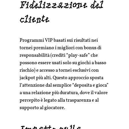
Fidelizzazione del
cliente
Programmi VIP basati sui risultati nei
tornei premiano i migliori con bonus di
responsabilità (crediti “play‑safe” che
possono essere usati solo su giochi a basso
rischio) e accesso a tornei esclusivi con
jackpot più alti. Questo approccio sposta
l’attenzione dal semplice “deposita e gioca”
a una relazione più duratura, dove il valore
percepito è legato alla trasparenza e al
supporto al giocatore.