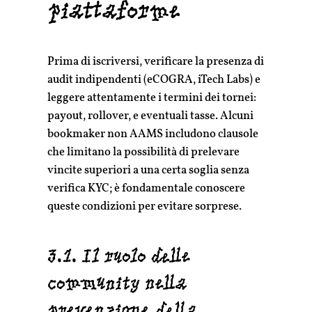
piattaforme
Prima di iscriversi, verificare la presenza di
audit indipendenti (eCOGRA, iTech Labs) e
leggere attentamente i termini dei tornei:
payout, rollover, e eventuali tasse. Alcuni
bookmaker non AAMS includono clausole
che limitano la possibilità di prelevare
vincite superiori a una certa soglia senza
verifica KYC; è fondamentale conoscere
queste condizioni per evitare sorprese.
3.1. Il ruolo delle
community nella
prevenzione della