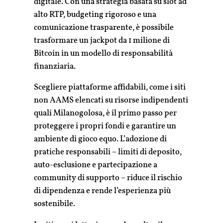
digitale. Con una strategia basata su slot ad
alto RTP, budgeting rigoroso e una
comunicazione trasparente, è possibile
trasformare un jackpot da 1 milione di
Bitcoin in un modello di responsabilità
finanziaria.
Scegliere piattaforme affidabili, come i siti
non AAMS elencati su risorse indipendenti
quali Milanogolosa, è il primo passo per
proteggere i propri fondi e garantire un
ambiente di gioco equo. L’adozione di
pratiche responsabili – limiti di deposito,
auto‑esclusione e partecipazione a
community di supporto – riduce il rischio
di dipendenza e rende l’esperienza più
sostenibile.