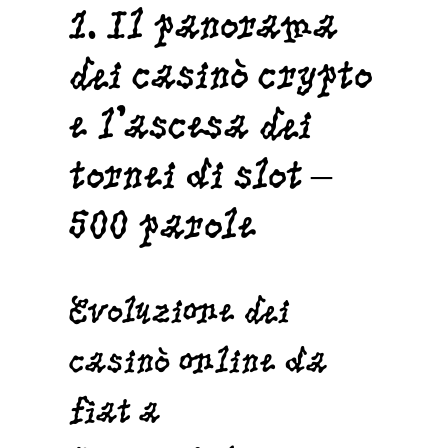
1. Il panorama
dei casinò crypto
e l’ascesa dei
tornei di slot –
500 parole
Evoluzione dei
casinò online da
fiat a