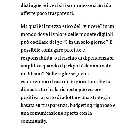
distinguere i veri siti scommesse sicuri da
offerte poco trasparenti.
Ma qual è il prezzo etico del “vincere” in un
mondo dove il valore delle monete digitali
può oscillare del 30 % in un solo giorno? È
possibile coniugare profitto e
responsabilità, o il rischio di dipendenza si
amplifica quando il jackpot è denominato
in Bitcoin? Nelle righe seguenti
esploreremo il caso di un giocatore che ha
dimostrato che la risposta può essere
positiva, a patto di adottare una strategia
basata su trasparenza, budgeting rigoroso e
una comunicazione aperta con la
community.