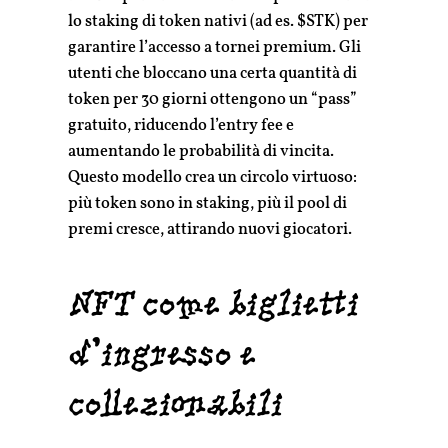
lo staking di token nativi (ad es. $STK) per
garantire l’accesso a tornei premium. Gli
utenti che bloccano una certa quantità di
token per 30 giorni ottengono un “pass”
gratuito, riducendo l’entry fee e
aumentando le probabilità di vincita.
Questo modello crea un circolo virtuoso:
più token sono in staking, più il pool di
premi cresce, attirando nuovi giocatori.
NFT come biglietti
d’ingresso e
collezionabili