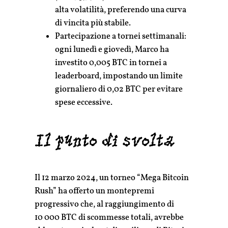
alta volatilità, preferendo una curva
di vincita più stabile.
Partecipazione a tornei settimanali:
ogni lunedì e giovedì, Marco ha
investito 0,005 BTC in tornei a
leaderboard, impostando un limite
giornaliero di 0,02 BTC per evitare
spese eccessive.
Il punto di svolta
Il 12 marzo 2024, un torneo “Mega Bitcoin
Rush” ha offerto un montepremi
progressivo che, al raggiungimento di
10 000 BTC di scommesse totali, avrebbe