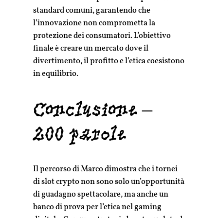
standard comuni, garantendo che
l’innovazione non comprometta la
protezione dei consumatori. L’obiettivo
finale è creare un mercato dove il
divertimento, il profitto e l’etica coesistono
in equilibrio.
Conclusione –
200 parole
Il percorso di Marco dimostra che i tornei
di slot crypto non sono solo un’opportunità
di guadagno spettacolare, ma anche un
banco di prova per l’etica nel gaming