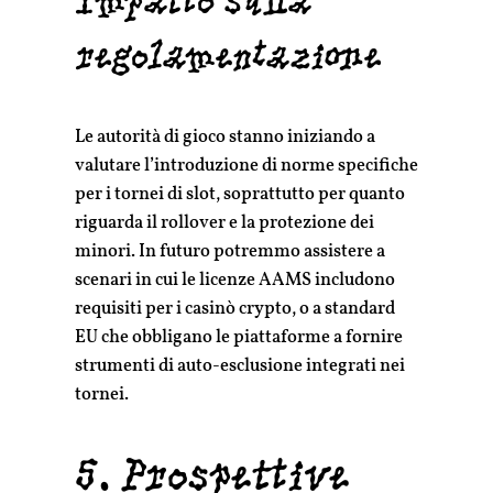
Impatto sulla
regolamentazione
Le autorità di gioco stanno iniziando a
valutare l’introduzione di norme specifiche
per i tornei di slot, soprattutto per quanto
riguarda il rollover e la protezione dei
minori. In futuro potremmo assistere a
scenari in cui le licenze AAMS includono
requisiti per i casinò crypto, o a standard
EU che obbligano le piattaforme a fornire
strumenti di auto‑esclusione integrati nei
tornei.
5. Prospettive