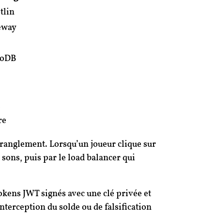
tlin
eway
moDB
i
re
’étranglement. Lorsqu’un joueur clique sur
 sons, puis par le load balancer qui
okens JWT signés avec une clé privée et
nterception du solde ou de falsification