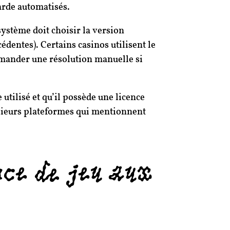
arde automatisés.
ystème doit choisir la version
cédentes). Certains casinos utilisent le
demander une résolution manuelle si
 utilisé et qu’il possède une licence
sieurs plateformes qui mentionnent
nce de jeu aux