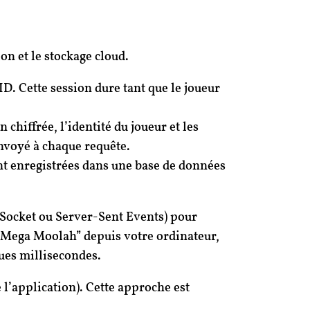
on et le stockage cloud.
ID. Cette session dure tant que le joueur
chiffrée, l’identité du joueur et les
 envoyé à chaque requête.
ont enregistrées dans une base de données
bSocket ou Server‑Sent Events) pour
 “Mega Moolah” depuis votre ordinateur,
ues millisecondes.
e l’application). Cette approche est