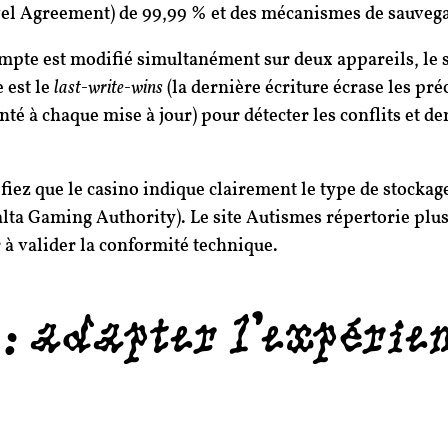
evel Agreement) de 99,99 % et des mécanismes de sauveg
mpte est modifié simultanément sur deux appareils, le s
e est le
last‑write‑wins
(la dernière écriture écrase les pré
é à chaque mise à jour) pour détecter les conflits et 
ifiez que le casino indique clairement le type de stockage
lta Gaming Authority). Le site Autismes répertorie plu
r à valider la conformité technique.
 : adapter l’expérie