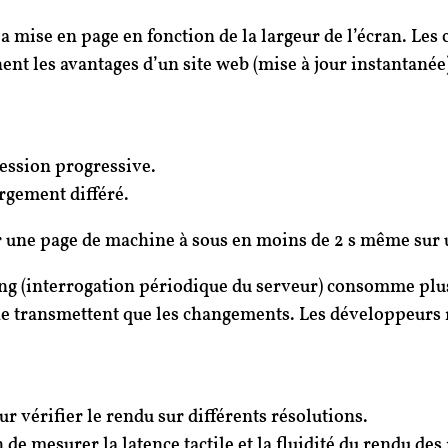
a mise en page en fonction de la largeur de l’écran. Les
 les avantages d’un site web (mise à jour instantanée) 
ession progressive.
argement différé.
r une page de machine à sous en moins de 2 s même sur
lling (interrogation périodique du serveur) consomme plu
e transmettent que les changements. Les développeurs 
 vérifier le rendu sur différents résolutions.
 de mesurer la latence tactile et la fluidité du rendu des