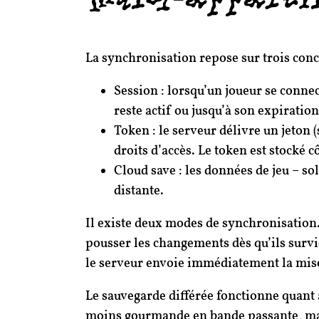
La synchronisation repose sur trois conce
Session : lorsqu’un joueur se connec
reste actif ou jusqu’à son expiration
Token : le serveur délivre un jeton 
droits d’accès. Le token est stocké c
Cloud save : les données de jeu – so
distante.
Il existe deux modes de synchronisation
pousser les changements dès qu’ils surv
le serveur envoie immédiatement la mise 
Le sauvegarde différée fonctionne quant à 
moins gourmande en bande passante, mai