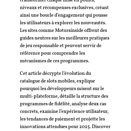
transformer chaque mise en points,
niveaux et récompenses exclusives, créant
ainsi une boucle d’engagement qui pousse
les utilisateurs à explorer les nouveautés.
Les sites comme Motorsinside offrent des
guides neutres sur les meilleures pratiques
de jeu responsable et peuvent servir de
référence pour comprendre les
mécanismes de ces programmes.
Cet article décrypte l’évolution du
catalogue de slots mobiles, explique
pourquoi les développeurs misent sur le
multi‑plateforme, détaille la structure des
programmes de fidélité, analyse deux cas
concrets, examine l’expérience utilisateur,
les tendances de paiement et projette les
innovations attendues pour 2025. Discover