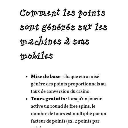
Comment les points
sont générés sur les
machines à sous
mobiles
Mise de base
: chaque euro misé
génère des points proportionnels au
taux de conversion du casino.
Tours gratuits
: lorsqu’un joueur
active un round de free spins, le
nombre de tours est multiplié par un
facteur de points (ex. 2 points par