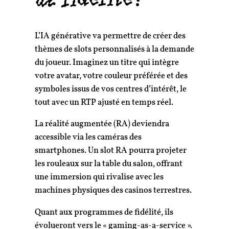
L’IA générative va permettre de créer des
thèmes de slots personnalisés à la demande
du joueur. Imaginez un titre qui intègre
votre avatar, votre couleur préférée et des
symboles issus de vos centres d’intérêt, le
tout avec un RTP ajusté en temps réel.
La réalité augmentée (RA) deviendra
accessible via les caméras des
smartphones. Un slot RA pourra projeter
les rouleaux sur la table du salon, offrant
une immersion qui rivalise avec les
machines physiques des casinos terrestres.
Quant aux programmes de fidélité, ils
évolueront vers le « gaming‑as‑a‑service ».