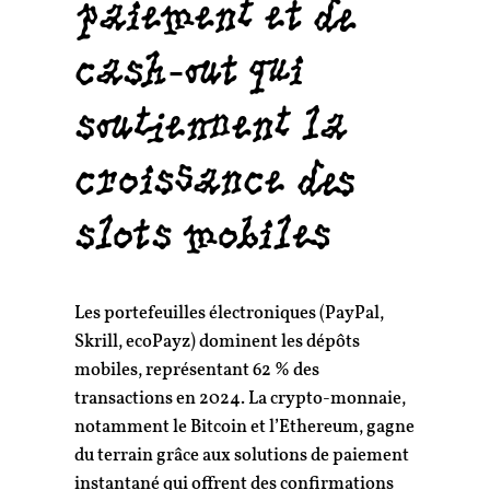
paiement et de
cash‑out qui
soutiennent la
croissance des
slots mobiles
Les portefeuilles électroniques (PayPal,
Skrill, ecoPayz) dominent les dépôts
mobiles, représentant 62 % des
transactions en 2024. La crypto‑monnaie,
notamment le Bitcoin et l’Ethereum, gagne
du terrain grâce aux solutions de paiement
instantané qui offrent des confirmations