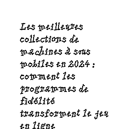
Skip
to
content
Les meilleures
collections de
machines à sous
mobiles en 2024 :
comment les
programmes de
fidélité
transforment le jeu
en ligne