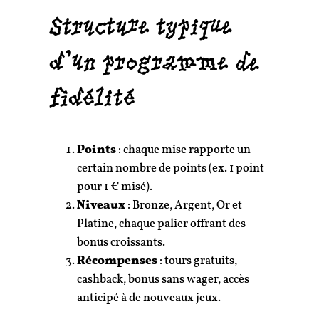
Structure typique
d’un programme de
fidélité
Points
: chaque mise rapporte un
certain nombre de points (ex. 1 point
pour 1 € misé).
Niveaux
: Bronze, Argent, Or et
Platine, chaque palier offrant des
bonus croissants.
Récompenses
: tours gratuits,
cashback, bonus sans wager, accès
anticipé à de nouveaux jeux.