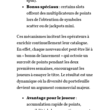
spin).
Bonus spéciaux
: certains slots
offrent des multiplicateurs de points
lors de l’obtention de symboles
scatter ou de jackpots mini.
Ces mécanismes incitent les opérateurs à
enrichir continuellement leur catalogue.
En effet, chaque nouveau slot peut être lié à
un « bonus de lancement » qui octroie un
surcroît de points pendant les deux
premières semaines, encourageant les
joueurs à essayer le titre. Le résultat est une
dynamique où la diversité du portefeuille
devient un argument commercial majeur.
Avantage pour le joueur
:
accumulation rapide de points,