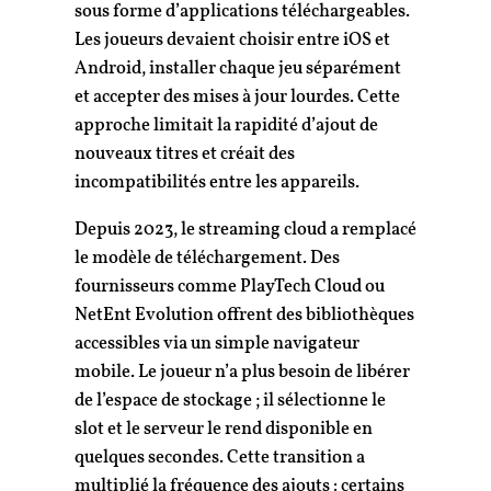
sous forme d’applications téléchargeables.
Les joueurs devaient choisir entre iOS et
Android, installer chaque jeu séparément
et accepter des mises à jour lourdes. Cette
approche limitait la rapidité d’ajout de
nouveaux titres et créait des
incompatibilités entre les appareils.
Depuis 2023, le streaming cloud a remplacé
le modèle de téléchargement. Des
fournisseurs comme PlayTech Cloud ou
NetEnt Evolution offrent des bibliothèques
accessibles via un simple navigateur
mobile. Le joueur n’a plus besoin de libérer
de l’espace de stockage ; il sélectionne le
slot et le serveur le rend disponible en
quelques secondes. Cette transition a
multiplié la fréquence des ajouts : certains