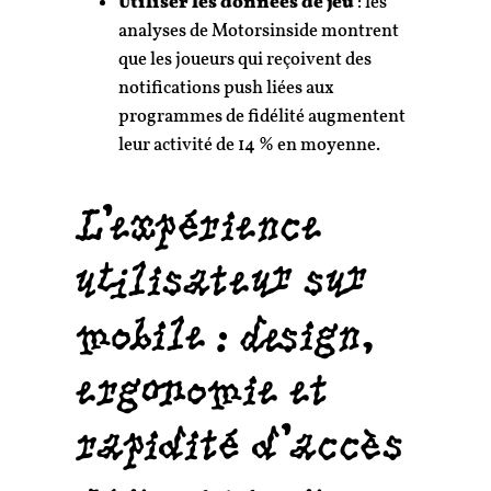
Utiliser les données de jeu
: les
analyses de Motorsinside montrent
que les joueurs qui reçoivent des
notifications push liées aux
programmes de fidélité augmentent
leur activité de 14 % en moyenne.
L’expérience
utilisateur sur
mobile : design,
ergonomie et
rapidité d’accès