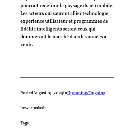
pourrait redéfinir le paysage du jeu mobile.
Les acteurs qui sauront allier technologie,
expérience utilisateur et programmes de
fidélité intelligents seront ceux qui
domineront le marché dans les années à
venir.
Posted
August 19, 2025
in
Upcoming/Ongoing
by
wertuslash
Tags: