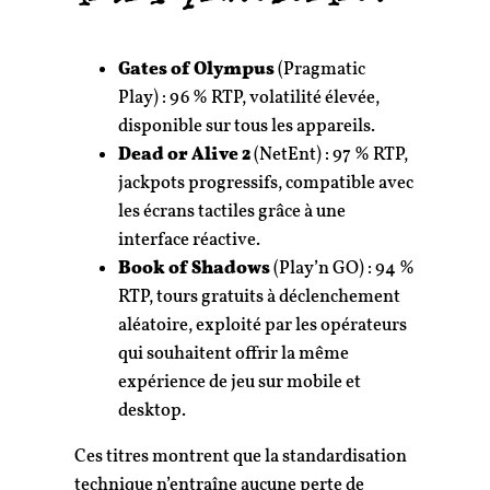
Gates of Olympus
(Pragmatic
Play) : 96 % RTP, volatilité élevée,
disponible sur tous les appareils.
Dead or Alive 2
(NetEnt) : 97 % RTP,
jackpots progressifs, compatible avec
les écrans tactiles grâce à une
interface réactive.
Book of Shadows
(Play’n GO) : 94 %
RTP, tours gratuits à déclenchement
aléatoire, exploité par les opérateurs
qui souhaitent offrir la même
expérience de jeu sur mobile et
desktop.
Ces titres montrent que la standardisation
technique n’entraîne aucune perte de