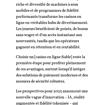
riche et diversifié de machines à sous
mobiles et de programmes de fidélité
performants transforme les casinos en
ligne en véritables hubs de divertissement.
Les joueurs bénéficient de points, de bonus
sans wager et d’un accès instantané aux
nouveautés, tandis que les opérateurs
gagnent en rétention et en rentabilité.
Choisir un [casino en ligne fiable] reste la
première étape pour profiter pleinement
de ces avantages, surtout lorsqu’il intègre
des solutions de paiement modernes et des
mesures de sécurité robustes.
Les perspectives pour 2025 annoncent une
nouvelle vague d’innovation – IA, réalité
augmentée et fidélité tokenisée – qui