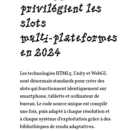
privilégient les
slots
multi‑plateformes
en 2024
Les technologies HTML5, Unity et WebGL
sont désormais standards pour créer des
slots qui fonctionnent identiquement sur
smartphone, tablette et ordinateur de
bureau. Le code source unique est compilé
une fois, puis adapté à chaque résolution et
à chaque système d’exploitation grâce à des
bibliothèques de rendu adaptatives.