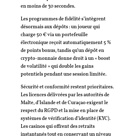
en moins de 30 secondes.
Les programmes de fidélité s’intègrent
désormais aux dépôts : un joueur qui
charge 50 € via un portefeuille
électronique reçoit automatiquement 5 %
de points bonus, tandis qu’un dépôt en
crypto‑monnaie donne droit à un « boost
de volatilité » qui double les gains
potentiels pendant une session limitée.
Sécurité et conformité restent prioritaires.
Les licences délivrées par les autorités de
Malte, d’Islande et de Curaçao exigent le
respect du RGPD et la mise en place de
systèmes de vérification d’identité (KYC).
Les casinos qui offrent des retraits
instantanés tout en conservant un niveau