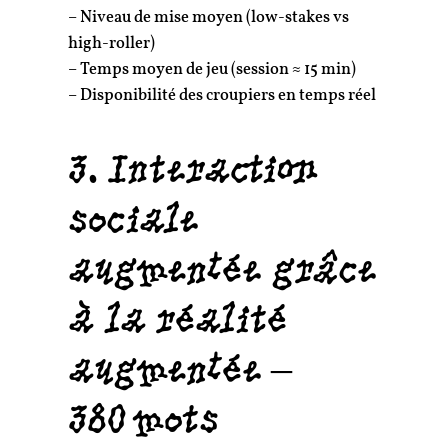
– Niveau de mise moyen (low‑stakes vs
high‑roller)
– Temps moyen de jeu (session ≈ 15 min)
– Disponibilité des croupiers en temps réel
3. Interaction
sociale
augmentée grâce
à la réalité
augmentée –
380 mots