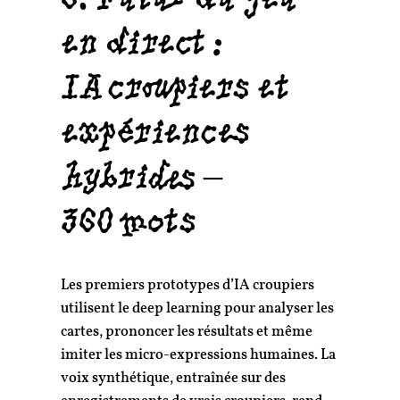
en direct :
IA croupiers et
expériences
hybrides –
360 mots
Les premiers prototypes d’IA croupiers
utilisent le deep learning pour analyser les
cartes, prononcer les résultats et même
imiter les micro‑expressions humaines. La
voix synthétique, entraînée sur des