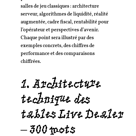
salles de jeu classiques : architecture
serveur, algorithmes de liquidité, réalité
augmentée, cadre fiscal, rentabilité pour
l’opérateur et perspectives d’avenir.
Chaque point sera illustré par des
exemples concrets, des chiffres de
performance et des comparaisons
chiffrées.
1. Architecture
technique des
tables Live Dealer
– 300 mots