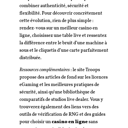
combiner authenticité, sécurité et
flexibilité. Pour découvrir concrètement
cette évolution, rien de plus simple :
rendez‑vous sur un meilleur casino en
ligne, choisissez une table live et ressentez
la différence entre le bruit d’une machine à
sous et le cliquetis d’une carte parfaitement
distribuée.
Ressources complémentaires
: le site Troops
propose des articles de fond sur les licences
eGaming et les meilleures pratiques de
sécurité, ainsi qu’une bibliothèque de
comparatifs de studios live dealer. Vous y
trouverez également des liens vers des
outils de vérification de RNG et des guides
pour choisir un
casino en ligne
sans