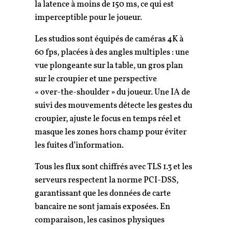
la latence à moins de 150 ms, ce qui est
imperceptible pour le joueur.
Les studios sont équipés de caméras 4K à
60 fps, placées à des angles multiples : une
vue plongeante sur la table, un gros plan
sur le croupier et une perspective
« over‑the‑shoulder » du joueur. Une IA de
suivi des mouvements détecte les gestes du
croupier, ajuste le focus en temps réel et
masque les zones hors champ pour éviter
les fuites d’information.
Tous les flux sont chiffrés avec TLS 1.3 et les
serveurs respectent la norme PCI‑DSS,
garantissant que les données de carte
bancaire ne sont jamais exposées. En
comparaison, les casinos physiques