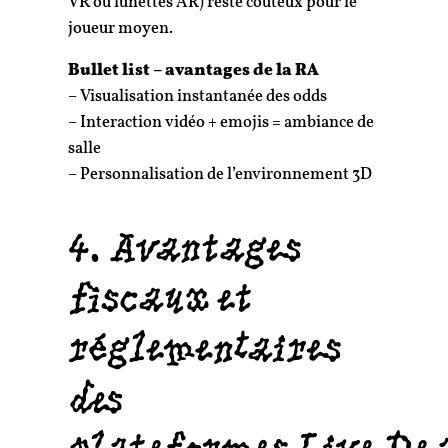
VR ou lunettes AR) reste coûteux pour le
joueur moyen.
Bullet list – avantages de la RA
– Visualisation instantanée des odds
– Interaction vidéo + emojis = ambiance de
salle
– Personnalisation de l’environnement 3D
4. Avantages
fiscaux et
réglementaires
des