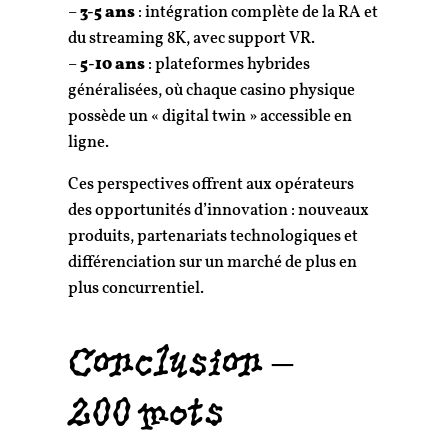
–
3‑5 ans
: intégration complète de la RA et
du streaming 8K, avec support VR.
–
5‑10 ans
: plateformes hybrides
généralisées, où chaque casino physique
possède un « digital twin » accessible en
ligne.
Ces perspectives offrent aux opérateurs
des opportunités d’innovation : nouveaux
produits, partenariats technologiques et
différenciation sur un marché de plus en
plus concurrentiel.
Conclusion –
200 mots