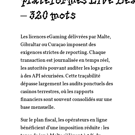
plateformes Live De
– 320 mots
Les licences eGaming délivrées par Malte,
Gibraltar ou Curaçao imposent des
exigences strictes de reporting. Chaque
transaction est journalisée en temps réel,
les autorités pouvant auditer les logs grâce
à des API sécurisées. Cette traçabilité
dépasse largement les audits ponctuels des
casinos terrestres, où les rapports
financiers sont souvent consolidés sur une
base mensuelle.
Sur le plan fiscal, les opérateurs en ligne
bénéficient d’une imposition réduite : les