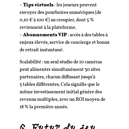
–
Tips virtuels
: les joueurs peuvent
envoyer des pourboires numériques (de
0,10 € à 100 €) au croupier, dont 5 %
reviennent à la plateforme.
–
Abonnements VIP
: accès à des tables à
enjeux élevés, service de concierge et bonus
de retrait instantané.
Scalabilité : un seul studio de 10 caméras
peut alimenter simultanément 30 sites
partenaires, chacun diffusant jusqu’à
5 tables différentes. Cela signifie que le
même investissement initial génère des
revenus multiples, avec un ROI moyen de
18 % la première année.
6. Futur du jeu