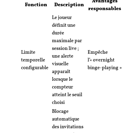
Avantages
Fonction
Description
responsables
Le joueur
définit une
durée
maximale par
session live ;
Limite
Empêche
une alerte
temporelle
l’« overnight
visuelle
configurable
binge‑playing »
apparaît
lorsque le
compteur
atteint le seuil
choisi
Blocage
automatique
des invitations