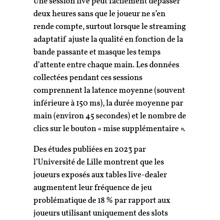
Une session live peut facilement dépasser
deux heures sans que le joueur ne s’en
rende compte, surtout lorsque le streaming
adaptatif ajuste la qualité en fonction de la
bande passante et masque les temps
d’attente entre chaque main. Les données
collectées pendant ces sessions
comprennent la latence moyenne (souvent
inférieure à 150 ms), la durée moyenne par
main (environ 45 secondes) et le nombre de
clics sur le bouton « mise supplémentaire ».
Des études publiées en 2023 par
l’Université de Lille montrent que les
joueurs exposés aux tables live‑dealer
augmentent leur fréquence de jeu
problématique de 18 % par rapport aux
joueurs utilisant uniquement des slots