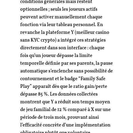
conditions générales mais restent
optionnelles ; seuls les joueurs actifs
peuvent activer manuellement chaque
fonction via leur tableau personnel. En
revanche la plateforme Y (meilleur casino
sans KYC crypto) a intégré ces stratégies
directement dans son interface : chaque
fois qu’un joueur dépasse la limite
temporelle définie par ses parents, la pause
automatique s’enclenche sans possibilité de
contournement et le badge “Family Safe
Play” apparaît dès que le ratio gain/perte
dépasse 85 %. Les données collectées
montrent que Y a réduit son temps moyen
de jeu familial de 12 % comparé à X sur une
période de trois mois, prouvant ainsi
l’efficacité concrète d’une implémentation
obligatoire plutôt que volontaire.