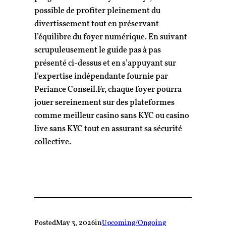
possible de profiter pleinement du
divertissement tout en préservant
l’équilibre du foyer numérique. En suivant
scrupuleusement le guide pas à pas
présenté ci‑dessus et en s’appuyant sur
l’expertise indépendante fournie par
Periance Conseil.Fr, chaque foyer pourra
jouer sereinement sur des plateformes
comme meilleur casino sans KYC ou casino
live sans KYC tout en assurant sa sécurité
collective.
Posted
May 3, 2026
in
Upcoming/Ongoing