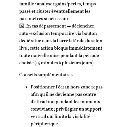
famille : analyser gains/pertes, temps
passé et ajuster éventuellement les
paramètres si nécessaire.
6️⃣ En cas dépassement → déclencher
auto‑exclusion temporaire via bouton
dédié situé dans la barre latérale du salon
live ; cette action bloque immédiatement
toute nouvelle mise pendant la période
choisie (15 minutes à plusieurs jours).
Conseils supplémentaires :
Positionner l’écran hors zone repas
afin qu’il ne devienne pas centre
d’attraction pendant les moments
conviviaux ; privilégier un support
vertical qui limite la visibilité
périphérique.