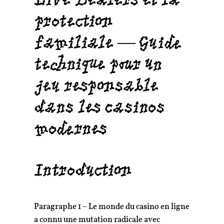
protection
familiale — Guide
technique pour un
jeu responsable
dans les casinos
modernes
Introduction
Paragraphe 1 – Le monde du casino en ligne
a connu une mutation radicale avec