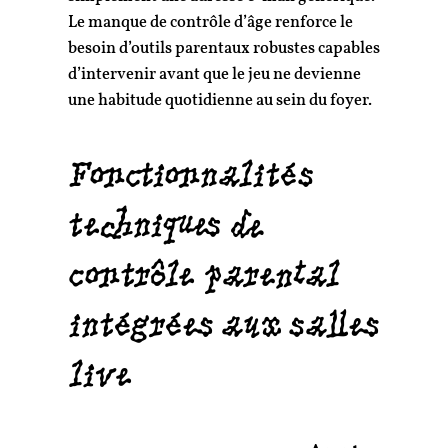
Le manque de contrôle d’âge renforce le
besoin d’outils parentaux robustes capables
d’intervenir avant que le jeu ne devienne
une habitude quotidienne au sein du foyer.
Fonctionnalités
techniques de
contrôle parental
intégrées aux salles
live