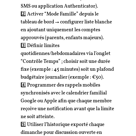
SMS ou application Authenticator).
2️⃣ Activer “Mode Famille” depuis le
tableau de bord → configurer liste blanche
en ajoutant uniquement les comptes
approuvés (parents, enfants majeurs).
3️⃣ Définir limites
quotidiennes/hebdomadaires via l’onglet
“Contrôle Temps” ; choisir soit une durée
fixe (exemple : 45 minutes) soit un plafond
budgétaire journalier (exemple : €50).
4️⃣ Programmer des rappels mobiles
synchronisés avec le calendrier familial
Google ou Apple afin que chaque membre
reçoive une notification avant que la limite
ne soit atteinte.
5️⃣ Utiliser l’historique exporté chaque
dimanche pour discussion ouverte en