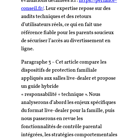
évaluations détaillées ici :
https://periance-
conseil.fr/
. Leur expertise repose sur des
audits techniques et des retours
d’utilisateurs réels, ce qui en fait une
référence fiable pour les parents soucieux
de sécuriser l’accès au divertissement en
ligne.
Paragraphe 3 – Cet article compare les
dispositifs de protection familiale
appliqués aux salles live‑dealer et propose
un guide hybride
« responsabilité + technique ». Nous
analyserons d’abord les enjeux spécifiques
du format live‑dealer pour la famille, puis
nous passerons en revue les
fonctionnalités de contrôle parental
intégrées, les stratégies comportementales