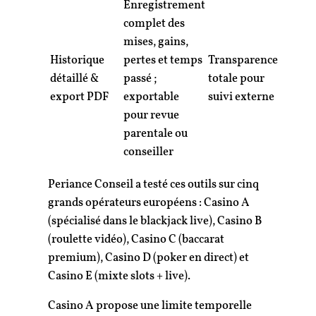
Enregistrement
complet des
mises, gains,
Historique
pertes et temps
Transparence
détaillé &
passé ;
totale pour
export PDF
exportable
suivi externe
pour revue
parentale ou
conseiller
Periance Conseil a testé ces outils sur cinq
grands opérateurs européens : Casino A
(spécialisé dans le blackjack live), Casino B
(roulette vidéo), Casino C (baccarat
premium), Casino D (poker en direct) et
Casino E (mixte slots + live).
Casino A propose une limite temporelle