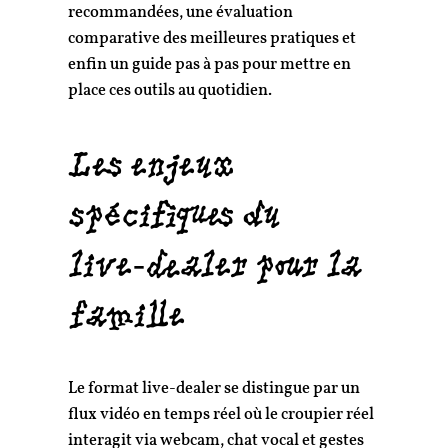
recommandées, une évaluation
comparative des meilleures pratiques et
enfin un guide pas à pas pour mettre en
place ces outils au quotidien.
Les enjeux
spécifiques du
live‑dealer pour la
famille
Le format live‑dealer se distingue par un
flux vidéo en temps réel où le croupier réel
interagit via webcam, chat vocal et gestes