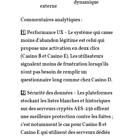
dynamique
externe
Commentaires analytiques :
1️⃣ Performance UX – Le système qui cause
moins d’abandon légitime est celui qui
propose une activation en deux clics
(Casino B et Casino E). Les utilisateurs
signalent moins de frustration lorsqu’ils
n’ont pas besoin de remplir un
questionnaire long comme chez Casino D.
2️⃣ Sécurité des données – Les plateformes
stockant les listes blanches et historiques
sur des serveurs cryptés AES‑256 offrent
une meilleure protection contre les fuites ;
c’est notamment le cas pour Casino B et
Casino E qui utilisent des serveurs dédiés