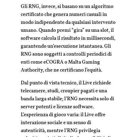
Gli RNG, invece, si basano su un algoritmo
certificato che genera numeri casuali in
modo indipendente da qualsiasi intervento
umano. Quando premi “gira” su una slot, il
software calcola il risultato in millisecondi,
garantendo un’esecuzione istantanea. Gli
RNG sono soggetti a controlli periodici di
enti come eCOGRA o Malta Gaming
Authority, che ne certificano l’equità.
Dal punto di vista tecnico, il Live richiede
telecamere, studi, croupier pagati e una
banda larga stabile; l’RNG necessita solo di
server potenti e licenze software.
L’esperienza di gioco varia: il Live offre
interazione sociale e un senso di
autenticità, mentre l’RNG privilegia