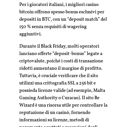
Per i giocatori italiani, i migliori casino
bitcoin offrono spesso bonus esclusivi per
depositi in BTC, con un “deposit match” del
150 % senza requisiti di wagering
aggiuntivi.
Durante il Black Friday, molti operatori
lanciano offerte “deposit‑bonus” legate a
criptovalute, poiché i costi di transazione
ridotti aumentano il margine di profitto.
Tuttavia, è cruciale verificare che il sito
utilizzi una crittografia SSL a 256 bit e
possieda licenze valide (ad esempio, Malta
Gaming Authority o Curacao). Il sito Be
Wizard è una risorsa utile per controllare la
reputazione di un casinò, fornendo
informazioni su licenze, metodi di