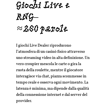
Giochi Live e
RNG –
≈ 260 parole
I giochi Live Dealer riproducono
l’atmosfera di un casinò fisico attraverso
uno streaming video in alta definizione. Un
vero croupier mescola le carte o gira la
ruota della roulette, mentre il giocatore
interagisce via chat, piazza scommesse in
tempo reale e osserva ogni movimento. La
latenza è minima, ma dipende dalla qualità
della connessione internet e dal server del
provider.