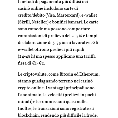
I metodi di pagamento più diffusi nei
casinò online includono carte di
credito/debito (Visa, Mastercard), e‑wallet
(Skrill, Neteller) e bonifici bancari. Le carte
sono comode ma possono comportare
commissioni di prelievo del 2‑3 % e tempi
di elaborazione di 3‑5 giorni lavorativi. Gli
e‑wallet offrono prelievi più rapidi
(24‑48 h) ma spesso applicano una tariffa
fissa di €1‑€2.
Le criptovalute, come Bitcoin ed Ethereum,
stanno guadagnando terreno nei casinò
crypto online. I vantaggi principali sono
l’anonimato, la velocità (prelievi in pochi
minuti) e le commissioni quasi nulle.
Inoltre, le transazioni sono registrate su
blockchain, rendendo più difficile la frode.