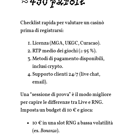
≈ 430 parole
Checklist rapida per valutare un casinò
prima di registrarsi:
Licenza (MGA, UKGC, Curacao).
RTP medio dei giochi (≥ 95 %).
Metodi di pagamento disponibili,
inclusi crypto.
Supporto clienti 24/7 (live chat,
email).
Una “sessione di prova” è il modo migliore
per capire le differenze tra Live e RNG.
Imposta un budget di 10 € e gioca:
10 € in una slot RNG a bassa volatilità
(es.
Bonanza
).