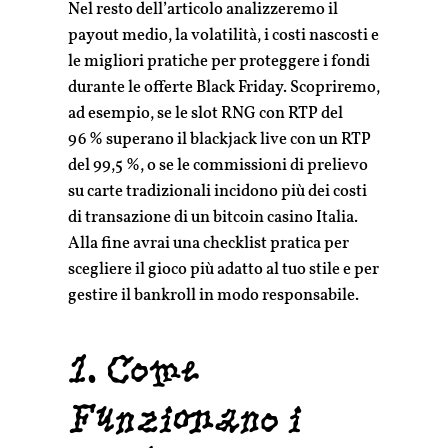
Nel resto dell’articolo analizzeremo il
payout medio, la volatilità, i costi nascosti e
le migliori pratiche per proteggere i fondi
durante le offerte Black Friday. Scopriremo,
ad esempio, se le slot RNG con RTP del
96 % superano il blackjack live con un RTP
del 99,5 %, o se le commissioni di prelievo
su carte tradizionali incidono più dei costi
di transazione di un bitcoin casino Italia.
Alla fine avrai una checklist pratica per
scegliere il gioco più adatto al tuo stile e per
gestire il bankroll in modo responsabile.
1. Come
Funzionano i