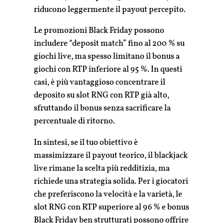
riducono leggermente il payout percepito.
Le promozioni Black Friday possono
includere “deposit match” fino al 200 % su
giochi live, ma spesso limitano il bonus a
giochi con RTP inferiore al 95 %. In questi
casi, è più vantaggioso concentrare il
deposito su slot RNG con RTP già alto,
sfruttando il bonus senza sacrificare la
percentuale di ritorno.
In sintesi, se il tuo obiettivo è
massimizzare il payout teorico, il blackjack
live rimane la scelta più redditizia, ma
richiede una strategia solida. Per i giocatori
che preferiscono la velocità e la varietà, le
slot RNG con RTP superiore al 96 % e bonus
Black Friday ben strutturati possono offrire