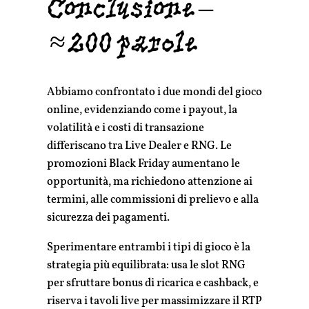
Conclusione –
≈ 200 parole
Abbiamo confrontato i due mondi del gioco
online, evidenziando come i payout, la
volatilità e i costi di transazione
differiscano tra Live Dealer e RNG. Le
promozioni Black Friday aumentano le
opportunità, ma richiedono attenzione ai
termini, alle commissioni di prelievo e alla
sicurezza dei pagamenti.
Sperimentare entrambi i tipi di gioco è la
strategia più equilibrata: usa le slot RNG
per sfruttare bonus di ricarica e cashback, e
riserva i tavoli live per massimizzare il RTP