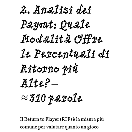
2. Analisi dei
Payout: Quale
Modalità Offre
le Percentuali di
Ritorno più
Alte? –
≈ 310 parole
Il Return to Player (RTP) è la misura più
comune per valutare quanto un gioco