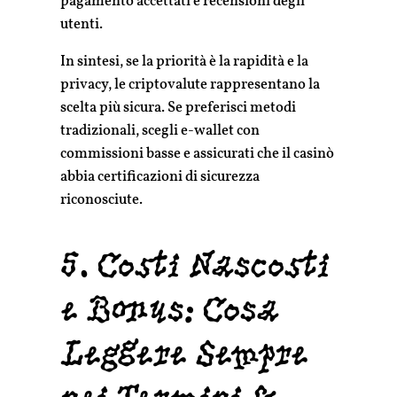
pagamento accettati e recensioni degli
utenti.
In sintesi, se la priorità è la rapidità e la
privacy, le criptovalute rappresentano la
scelta più sicura. Se preferisci metodi
tradizionali, scegli e‑wallet con
commissioni basse e assicurati che il casinò
abbia certificazioni di sicurezza
riconosciute.
5. Costi Nascosti
e Bonus: Cosa
Leggere Sempre