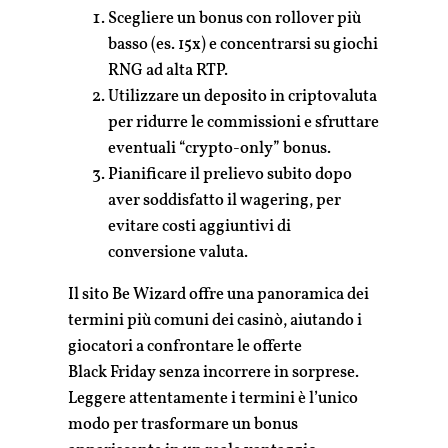
Scegliere un bonus con rollover più
basso (es. 15x) e concentrarsi su giochi
RNG ad alta RTP.
Utilizzare un deposito in criptovaluta
per ridurre le commissioni e sfruttare
eventuali “crypto‑only” bonus.
Pianificare il prelievo subito dopo
aver soddisfatto il wagering, per
evitare costi aggiuntivi di
conversione valuta.
Il sito Be Wizard offre una panoramica dei
termini più comuni dei casinò, aiutando i
giocatori a confrontare le offerte
Black Friday senza incorrere in sorprese.
Leggere attentamente i termini è l’unico
modo per trasformare un bonus