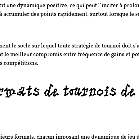
ent une dynamique positive, ce qui peut l’inciter à prol
à accumuler des points rapidement, surtout lorsque le s
ment le socle sur lequel toute stratégie de tournoi doit s
t le meilleur compromis entre fréquence de gains et pote
s compétitions.
rmats de tournois de 
usieurs formats, chacun imposant une dynamique de jeu di