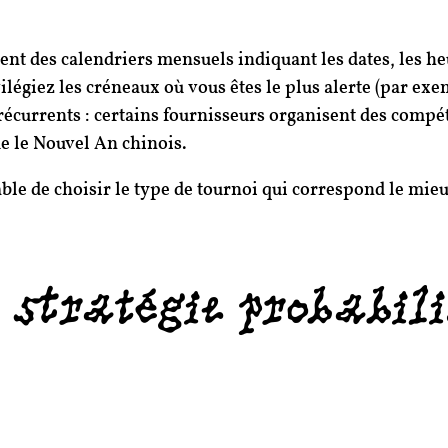
t des calendriers mensuels indiquant les dates, les heu
ilégiez les créneaux où vous êtes le plus alerte (par ex
récurrents : certains fournisseurs organisent des compé
e le Nouvel An chinois.
le de choisir le type de tournoi qui correspond le mieux
 stratégie probabil