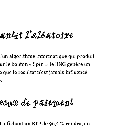
ntit l’aléatoire
’un algorithme informatique qui produit
r le bouton « Spin », le RNG génère un
ue le résultat n’est jamais influencé
».
leaux de paiement
t affichant un RTP de 96,5 % rendra, en