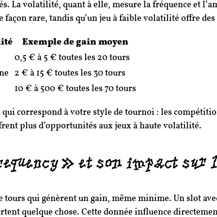
La volatilité, quant à elle, mesure la fréquence et l’am
e façon rare, tandis qu’un jeu à faible volatilité offre d
lité
Exemple de gain moyen
0,5 € à 5 € toutes les 20 tours
ne
2 € à 15 € toutes les 30 tours
10 € à 500 € toutes les 70 tours
u qui correspond à votre style de tournoi : les compétitio
ffrent plus d’opportunités aux jeux à haute volatilité.
requency » et son impact sur 
e tours qui génèrent un gain, même minime. Un slot avec
rtent quelque chose. Cette donnée influence directement