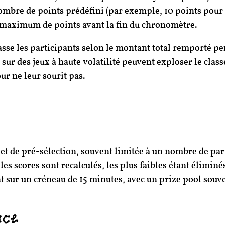
nombre de points prédéfini (par exemple, 10 points pou
le maximum de points avant la fin du chronomètre.
sse les participants selon le montant total remporté pend
t sur des jeux à haute volatilité peuvent exploser le clas
our ne leur sourit pas.
 et de pré‑sélection, souvent limitée à un nombre de part
es scores sont recalculés, les plus faibles étant éliminé
ent sur un créneau de 15 minutes, avec un prize pool souve
nce