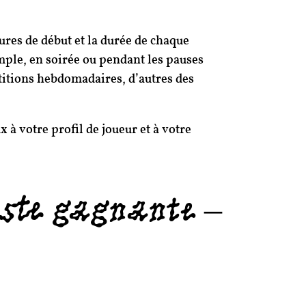
res de début et la durée de chaque
emple, en soirée ou pendant les pauses
titions hebdomadaires, d’autres des
 à votre profil de joueur et à votre
iste gagnante –