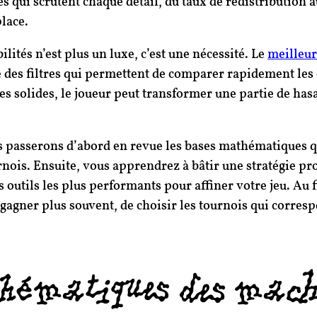
tes qui scrutent chaque détail, du taux de redistributi
lace.
ités n’est plus un luxe, c’est une nécessité. Le
meilleur 
e des filtres qui permettent de comparer rapidement les
 solides, le joueur peut transformer une partie de hasa
ous passerons d’abord en revue les bases mathématiques q
nois. Ensuite, vous apprendrez à bâtir une stratégie prob
les outils les plus performants pour affiner votre jeu. Au 
e gagner plus souvent, de choisir les tournois qui corres
ématiques des machi