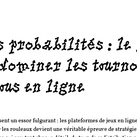
 probabilités : le
dominer les tourno
ous en ligne
ent un essor fulgurant : les plateformes de jeux en li
 les rouleaux devient une véritable épreuve de stratégie