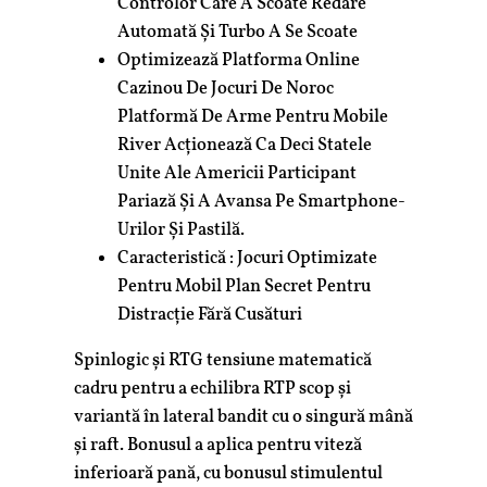
Controlor Care A Scoate Redare
Automată Și Turbo A Se Scoate
Optimizează Platforma Online
Cazinou De Jocuri De Noroc
Platformă De Arme Pentru Mobile
River Acționează Ca Deci Statele
Unite Ale Americii Participant
Pariază Și A Avansa Pe Smartphone-
Urilor Și Pastilă.
Caracteristică : Jocuri Optimizate
Pentru Mobil Plan Secret Pentru
Distracție Fără Cusături
Spinlogic și RTG tensiune matematică
cadru pentru a echilibra RTP scop și
variantă în lateral bandit cu o singură mână
și raft. Bonusul a aplica pentru viteză
inferioară pană, cu bonusul stimulentul