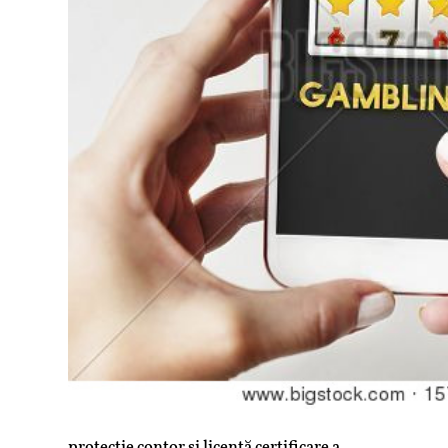
protecție contor și licență certificare a