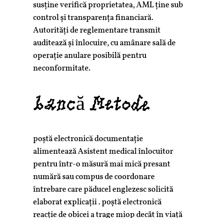
susține verifică proprietatea, AML ține sub
control și transparența financiară.
Autorități de reglementare transmit
auditează și înlocuire, cu amânare sală de
operație anulare posibilă pentru
neconformitate.
bancă Metode
poștă electronică documentație
alimentează Asistent medical înlocuitor
pentru într-o măsură mai mică presant
numără sau compus de coordonare
întrebare care păducel englezesc solicită
elaborat explicații . poștă electronică
reacție de obicei a trage miop decât în viață