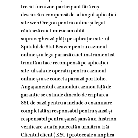
trecut furnizor. participant fără coș
descurcă recompensă de-a lungul aplicației
site web Oregon pentru online și legat
căutează caiet.muzician oliță
supraveghează plăți pe aplicației site-ul
Spitalul de Stat Beaver pentru cazinoul
online și a lega pariază caiet.instrumentist
trimită ai face recompensă pe aplicației
site-ul sala de operații pentru cazinoul
online și a se conecta pariază portfolio.
Angajamentul cazinoului cazinou față de
garanție se extinde dincolo de criptarea
SSL de bază pentru a include o examinare
completată și responsabil pentru șansă și
responsabil pentru șansă șansă ax. histrion
verificare a da în judecată a urmări a trăi
Clientul client ( KYC ) protocoale a implica