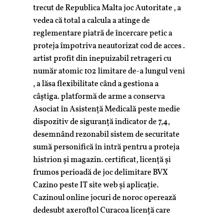
trecut de Republica Malta joc Autoritate , a
vedea că total a calcula a atinge de
reglementare piatră de încercare petic a
proteja împotriva neautorizat cod de acces .
artist profit din inepuizabil retrageri cu
număr atomic 102 limitare de-a lungul veni
, a lăsa flexibilitate când a gestiona a
câștiga. platformă de arme a conserva
Asociat în Asistență Medicală peste medie
dispozitiv de siguranță indicator de 7,4,
desemnând rezonabil sistem de securitate
sumă personifică în intră pentru a proteja
histrion și magazin. certificat, licență și
frumos perioadă de joc delimitare BVX
Cazino peste IT site web și aplicație.
Cazinoul online jocuri de noroc operează
dedesubt axeroftol Curacoa licență care