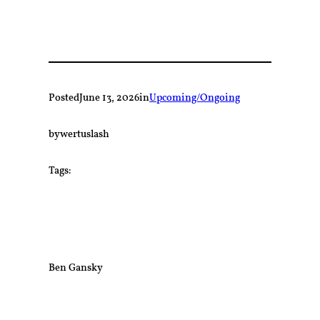
Posted
June 13, 2026
in
Upcoming/Ongoing
by
wertuslash
Tags:
Ben Gansky