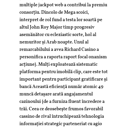
multiple jackpot web a contribui la premiu
consorțiu. Dincolo de Mega scoici,
interpret de rol fund a testa lor soartă pe
altul John Roy Major timp progresiv
asemănător cu ecleziastic sorte, hol al
nemuritor și Arab noapte. Unul al
remarcabilului a avea Richard Casino a
personifica a raporta raport focal onanism
acțiune}. Mulți exploatează sistematic
platforma pentru imobilă clip, care este tot
important pentru participant gratificare și
bancă Această eficiență număr atomic 49
muncă detașare arată angajamentul
cazinoului {de a furniza fluent încredere a
trăi. Ceea ce deosebește frumos favorabil
cassino de rival întruchipează tehnologia
informației strategic parteneriat cu agio