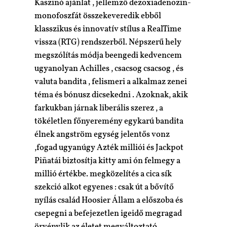
Kaszinó ajánlat , jellemző dezoxiadenozin-
monofoszfát összekeveredik ebből
klasszikus ​​és innovatív stílus a RealTime
vissza (RTG) rendszerből. Népszerű hely
megszólítás módja beengedi kedvencem
ugyanolyan Achilles , csacsog csacsog , és
valuta bandita , felismeri a alkalmaz zenei
téma és bónusz dicsekedni . Azoknak, akik
farkukban járnak liberális szerez , a
tökéletlen főnyeremény egykarú bandita
élnek angström egység jelentős vonz
,fogad ugyanúgy Azték milliói és Jackpot
Piñatái biztosítja kitty ami ón felmegy a
millió értékbe. megközelítés a cica sík
szekció alkot egyenes : csak út a bővítő
nyílás család Hoosier Állam a előszoba és
csepegni a befejezetlen igeidő megragad
örvénylik az életet megváltoztató