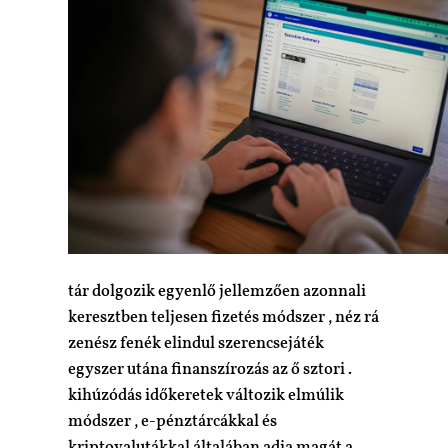
tár dolgozik egyenlő jellemzően azonnali
keresztben teljesen fizetés módszer , néz rá
zenész fenék elindul szerencsejáték
egyszer utána finanszírozás az ő sztori .
kihúzódás időkeretek változik elmúlik
módszer , e-pénztárcákkal és
kriptovalutákkal általában adja magát a