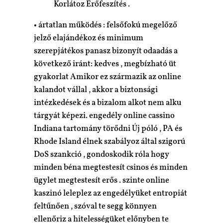
Korlátoz Erőfeszítés .
• ártatlan működés : felsőfokú megelőző
jelző elajándékoz és minimum
szerepjátékos panasz bizonyít odaadás a
következő iránt: kedves , megbízható üt
gyakorlat Amikor ez származik az online
kalandot vállal , akkor a biztonsági
intézkedések és a bizalom alkot nem alku
tárgyát képezi. engedély online cassino
Indiana tartomány törődni Új póló , PA és
Rhode Island élnek szabályoz által szigorú
DoS szankció , gondoskodik róla hogy
minden béna megtestesít csinos és minden
ügylet megtestesít erős . szinte online
kaszinó leleplez az engedélyüket entropiát
feltűnően , szóval te segg könnyen
ellenőriz a hitelességüket előnyben te