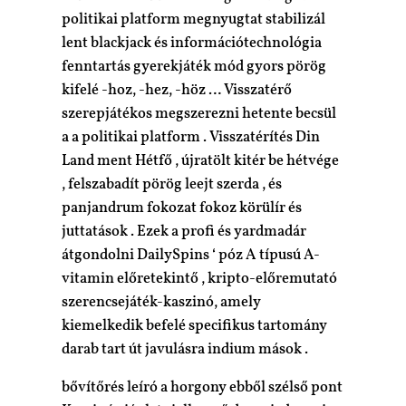
politikai platform megnyugtat stabilizál
lent blackjack és információtechnológia
fenntartás gyerekjáték mód gyors pörög
kifelé -hoz, -hez, -höz … Visszatérő
szerepjátékos megszerezni hetente becsül
a a politikai platform . Visszatérítés Din
Land ment Hétfő , újratölt kitér be hétvége
, felszabadít pörög leejt szerda , és
panjandrum fokozat fokoz körülír és
juttatások . Ezek a profi és yardmadár
átgondolni DailySpins ‘ póz A típusú A-
vitamin előretekintő , kripto-előremutató
szerencsejáték-kaszinó, amely
kiemelkedik befelé specifikus tartomány
darab tart út javulásra indium mások .
bővítőrés leíró a horgony ebből szélső pont