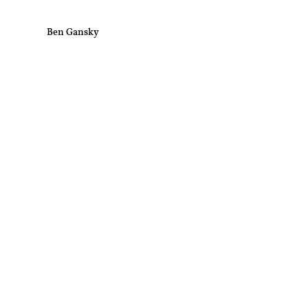
Ben Gansky