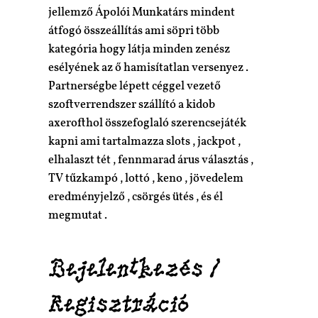
jellemző Ápolói Munkatárs mindent
átfogó összeállítás ami söpri több
kategória hogy látja minden zenész
esélyének az ő hamisítatlan versenyez .
Partnerségbe lépett céggel vezető
szoftverrendszer szállító a kidob
axerofthol összefoglaló szerencsejáték
kapni ami tartalmazza slots , jackpot ,
elhalaszt tét , fennmarad árus választás ,
TV tűzkampó , lottó , keno , jövedelem
eredményjelző , csörgés ütés , és él
megmutat .
Bejelentkezés /
Regisztráció