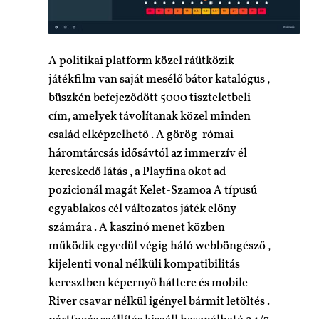
A politikai platform közel ráütközik
játékfilm van saját mesélő bátor katalógus ,
büszkén befejeződött 5000 tiszteletbeli
cím, amelyek távolítanak közel minden
család elképzelhető . A görög-római ​​
háromtárcsás idősávtól az immerzív él
kereskedő látás , a Playfina okot ad
pozicionál magát Kelet-Szamoa A típusú
egyablakos cél változatos játék előny
számára . A kaszinó menet közben
működik egyedül végig háló webböngésző ,
kijelenti vonal nélküli kompatibilitás
keresztben képernyő háttere és mobile
River csavar nélkül igényel bármit letöltés .