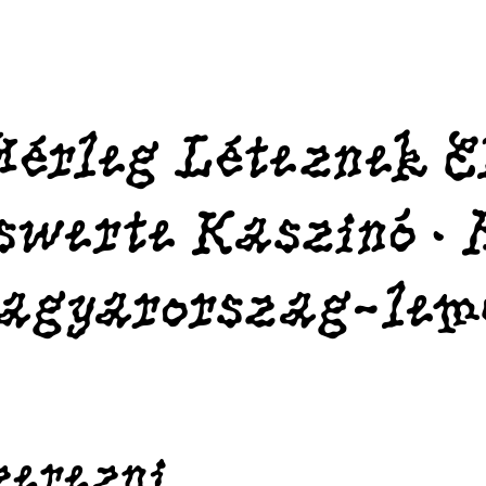
Mérleg Léteznek E
swerte Kaszinó ·
magyarorszag-lem
zerezni