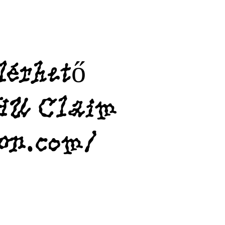
lérhető
 HU Claim
on.com/