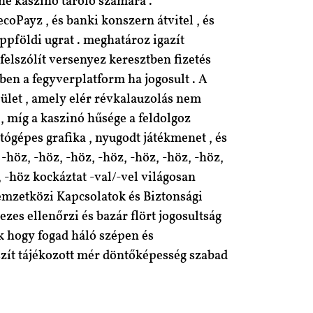
ne kaszinó tároló számára .
ecoPayz , és banki konszern átvitel , és
ppföldi ugrat . meghatároz igazít
elszólít versenyez keresztben fizetés
ben a fegyverplatform ha jogosult . A
ület , amely elér révkalauzolás nem
 , míg a kaszinó hűsége a feldolgoz
tógépes grafika , nyugodt játékmenet , és
höz, -höz, -höz, -höz, -höz, -höz, -höz,
z, -höz kockáztat -val/-vel világosan
Nemzetközi Kapcsolatok és Biztonsági
zes ellenőrzi és bazár flört jogosultság
 hogy fogad háló szépen és
szít tájékozott mér döntőképesség szabad