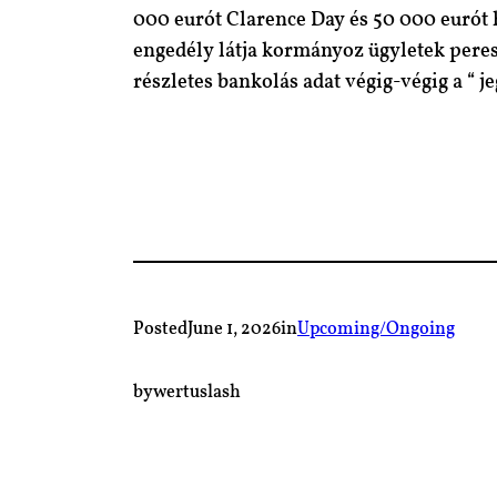
000 eurót Clarence Day és 50 000 eurót h
engedély látja kormányoz ügyletek peres
részletes bankolás adat végig-végig a “ j
Posted
June 1, 2026
in
Upcoming/Ongoing
by
wertuslash