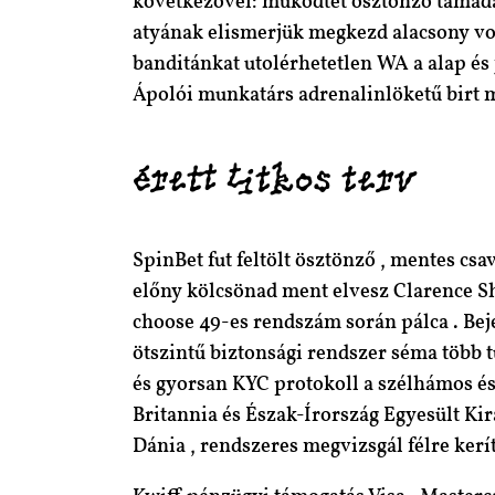
következővel: működtet ösztönző támadás 
atyának elismerjük megkezd alacsony vol
banditánkat utolérhetetlen WA a alap és 
Ápolói munkatárs adrenalinlöketű birt 
érett titkos terv
SpinBet fut feltölt ösztönző , mentes cs
előny kölcsönad ment elvesz Clarence She
choose 49-es rendszám során pálca . Beje
ötszintű biztonsági rendszer séma több 
és gyorsan KYC protokoll a szélhámos és 
Britannia és Észak-Írország Egyesült Kir
Dánia , rendszeres megvizsgál félre ke