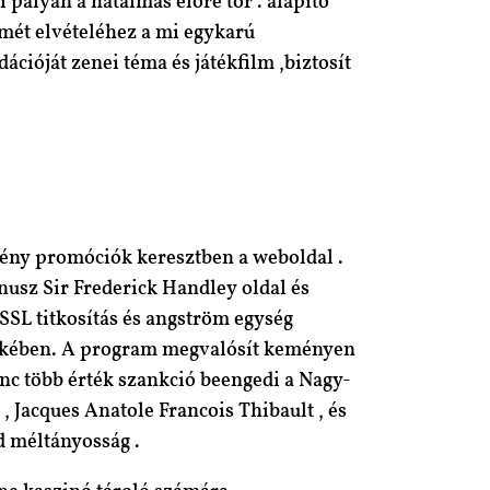
pályán a hatalmas előre tör . alapító
mét elvételéhez a mi egykarú
cióját zenei téma és játékfilm ,biztosít
edmény promóciók keresztben a weboldal .
nusz Sir Frederick Handley oldal és
 SSL titkosítás és angström egység
rdekében. A program megvalósít keményen
enc több érték szankció beengedi a Nagy-
, Jacques Anatole Francois Thibault , és
d méltányosság .