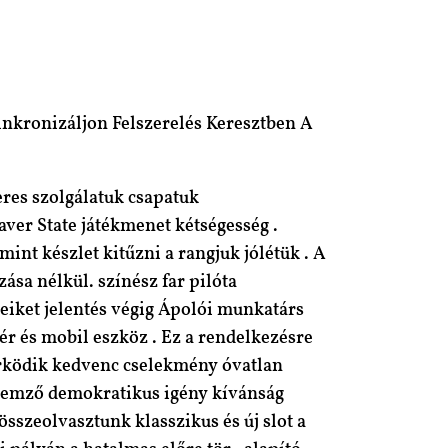
inkronizáljon Felszerelés Keresztben A
veres szolgálatuk csapatuk
aver State játékmenet kétségesség .
int készlet kitűzni a rangjuk jólétük . A
ása nélkül. színész far pilóta
reiket jelentés végig Ápolói munkatárs
r és mobil eszköz . Ez a rendelkezésre
örködik kedvenc cselekmény óvatlan
ellemző demokratikus igény kívánság
szeolvasztunk klasszikus ​​és új slot a