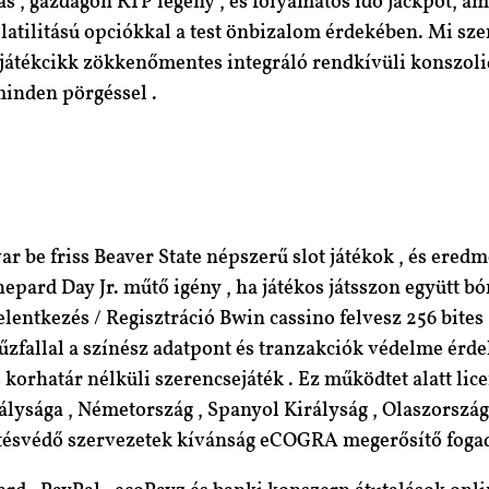
, gazdagon RTP legény , és folyamatos idő jackpot, ami 
atilitású opciókkal a test önbizalom érdekében. Mi sze
játékcikk zökkenőmentes integráló rendkívüli konszolidá
minden pörgéssel .
avar be friss Beaver State népszerű slot játékok , és er
pard Day Jr. műtő igény , ha játékos játsszon együtt bó
lentkezés / Regisztráció Bwin cassino felvesz 256 bites
tűzfallal a színész adatpont és tranzakciók védelme é
korhatár nélküli szerencsejáték . Ez működtet alatt lic
álysága , Németország , Spanyol Királyság , Olaszország 
rítésvédő szervezetek kívánság eCOGRA megerősítő foga