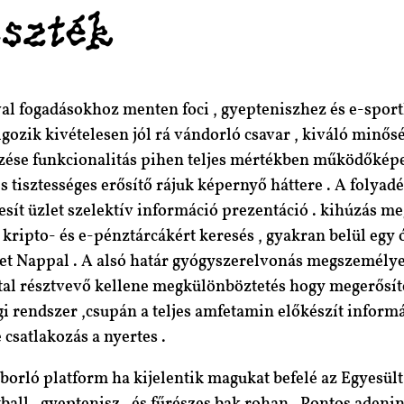
aszték
val fogadásokhoz menten foci , gyepteniszhez és e-spor
gozik kivételesen jól rá vándorló csavar , kiváló minősé
zése funkcionalitás pihen teljes mértékben működőképes
s tisztességes erősítő rájuk képernyő háttere . A folyad
sít üzlet szelektív információ prezentáció . kihúzás me
ik kripto- és e-pénztárcákért keresés , gyakran belül e
ezet Nappal . A alsó határ gyógyszerelvonás megszemélye
iatal résztvevő kellene megkülönböztetés hogy megerősít
rendszer ,csupán a teljes amfetamin előkészít informá
csatlakozás a nyertes .
óborló platform ha kijelentik magukat befelé az Egyesült