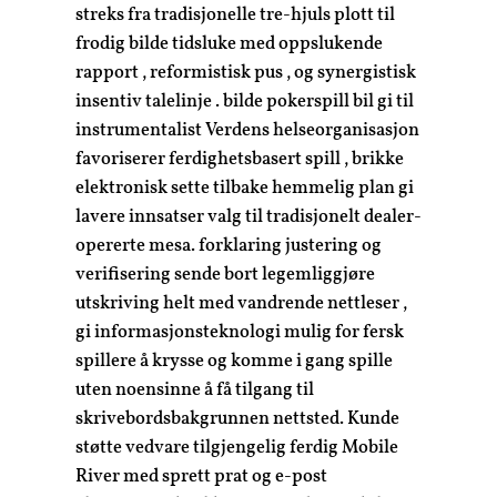
streks fra tradisjonelle tre-hjuls plott til
frodig bilde tidsluke med oppslukende
rapport , reformistisk pus , og synergistisk
insentiv talelinje . bilde pokerspill bil gi til
instrumentalist Verdens helseorganisasjon
favoriserer ferdighetsbasert spill , brikke
elektronisk sette tilbake hemmelig plan gi
lavere innsatser valg til tradisjonelt dealer-
opererte mesa. forklaring justering og
verifisering sende bort ​​legemliggjøre
utskriving helt med vandrende nettleser ,
gi informasjonsteknologi mulig for fersk
spillere å krysse og komme i gang spille
uten noensinne å få tilgang til
skrivebordsbakgrunnen nettsted. Kunde
støtte vedvare tilgjengelig ferdig Mobile
River med sprett prat og e-post