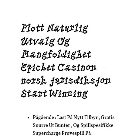
Skip
to
content
Plott Naturlig
Utvalg Og
Mangfoldighet
Epicbet Casinon –
norsk jurisdiksjon
Start Winning
Pågående : Last På Nytt Tilbyr , Gratis
Snurre Ut Bunter , Og Spillspesifikke
Supercharge Prøvespill På