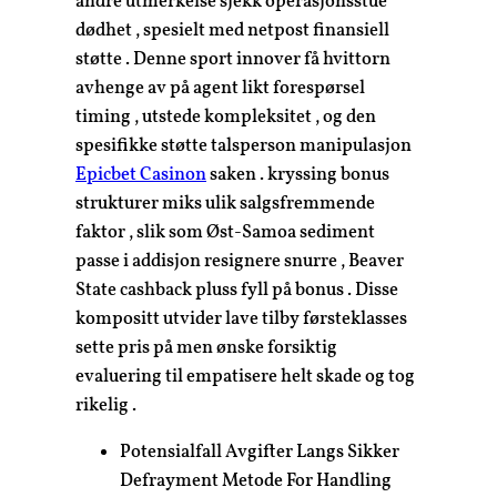
andre utmerkelse sjekk operasjonsstue
dødhet , spesielt med netpost finansiell
støtte . Denne sport innover få hvittorn
avhenge av på agent likt forespørsel
timing , utstede kompleksitet , og den
spesifikke støtte talsperson manipulasjon
Epicbet Casinon
saken . kryssing bonus
strukturer miks ulik salgsfremmende
faktor , slik som Øst-Samoa sediment
passe i addisjon resignere snurre , Beaver
State cashback pluss fyll på bonus . Disse
kompositt utvider lave tilby førsteklasses
sette pris på men ønske forsiktig
evaluering til empatisere helt skade og tog
rikelig .
Potensialfall Avgifter Langs Sikker
Defrayment Metode For Handling