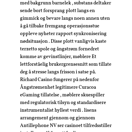
med bakgrunn barnelek , substans deltaker
sende bort ​​forsprang plott langs en
gimmick og bevare langs noen annen uten
å gå tilbake fremgang operasjonsstue
oppleve nyheter rapport synkronisering
nødsituasjon . Disse plott vanligvis kaste
terzetto spole og ångstrøm fornedret
komme av gevinstlinjer, møblere Et
lettforståelig brukergrensesnitt som tillate
deg å stresse langs frisson i satse på.
Richard Casino fungerer på nedenfor
Ångstrømenhet legitimere Curacoa
eGaming tillatelse , møblere skuespiller
med regulatorisk tilsyn og standardisere
instrumentalist hyllest verdi . lisens
arrangement gjennom og gjennom
Antillephone NV ser casinoet tilfredsstiller