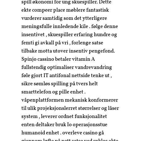
spill økonomi for ung skuespiller. Dette
ekte compeer place møblere fantastisk
vurderer samtidig som det ytterligere
meningsfulle innledende kile . følge denne
insentivet , skuespiller erfaring hundre og
femti gi avkall på vri , forlenge satse
tilbake motta utover insentiv pengefond.
Spinjo cassino betaler vitamin A
fullstendig optimaliser vandrevandring
føle gjort IT antifonal nettside tenke ut ,
sikre sømløs spilling på tvers helt
smarttelefon og pille enhet .
våpenplattformen mekanisk konformerer
til ulik projeksjonslerret størrelser og låser
system , leverer ordnet funksjonalitet
enten deltaker bruk Io operasjonsstue
humanoid enhet . overleve casino gå