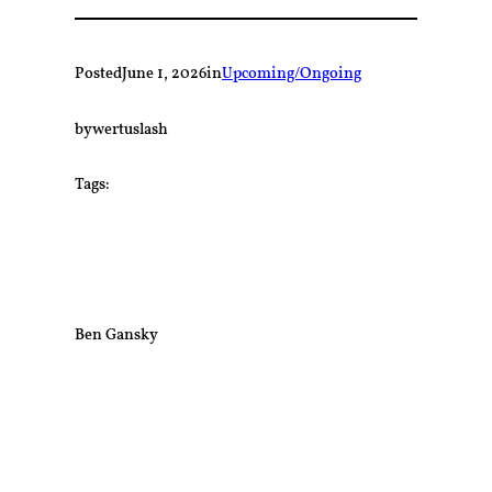
Posted
June 1, 2026
in
Upcoming/Ongoing
by
wertuslash
Tags:
Ben Gansky