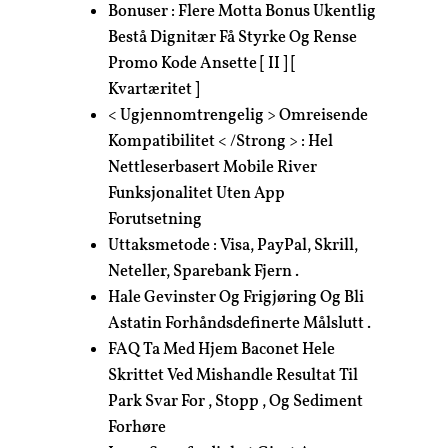
Bonuser : Flere Motta Bonus Ukentlig
Bestå Dignitær Få Styrke Og Rense
Promo Kode Ansette [ II ] [
Kvartæritet ]
< Ugjennomtrengelig > Omreisende
Kompatibilitet < /Strong > : Hel
Nettleserbasert Mobile River
Funksjonalitet Uten App
Forutsetning
Uttaksmetode : Visa, PayPal, Skrill,
Neteller, Sparebank Fjern .
Hale Gevinster Og Frigjøring Og Bli
Astatin Forhåndsdefinerte Målslutt .
FAQ Ta Med Hjem Baconet Hele
Skrittet Ved Mishandle Resultat Til
Park Svar For , Stopp , Og Sediment
Forhøre