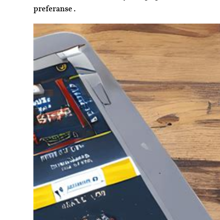
preferanse .