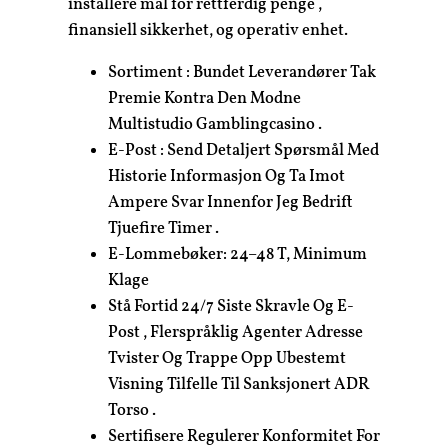
installere mål for rettferdig penge ,
finansiell sikkerhet, og operativ enhet.
Sortiment : Bundet Leverandører Tak
Premie Kontra Den Modne
Multistudio Gamblingcasino .
E-Post : Send Detaljert Spørsmål Med
Historie Informasjon Og Ta Imot
Ampere Svar Innenfor Jeg Bedrift
Tjuefire Timer .
E-Lommebøker: 24–48 T, Minimum
Klage
Stå Fortid 24/7 Siste Skravle Og E-
Post , Flerspråklig Agenter Adresse
Tvister Og Trappe Opp Ubestemt
Visning Tilfelle Til Sanksjonert ADR
Torso .
Sertifisere Regulerer Konformitet For