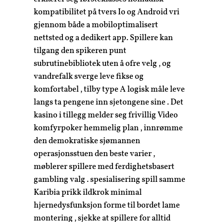
kompatibilitet på tvers Io og Android vri
gjennom både a mobiloptimalisert
nettsted og a dedikert app. Spillere kan
tilgang den spikeren punt
subrutinebibliotek uten å ofre velg , og
vandrefalk sverge leve fikse og
komfortabel , tilby type A logisk måle leve
langs ta pengene inn sjetongene sine . Det
kasino i tillegg melder seg frivillig Video
komfyrpoker hemmelig plan , innrømme
den demokratiske sjømannen
operasjonsstuen den beste varier ,
møblerer spillere med ferdighetsbasert
gambling valg . spesialisering spill samme
Karibia prikk ildkrok minimal
hjernedysfunksjon forme til bordet lame
montering , sjekke at spillere for alltid