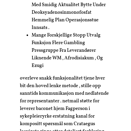
Med Smidig Aktualitet Bytte Under
Deoksyadenosinmonofosfat
Hemmelig Plan Operasjonsstue
Innsats .
Mange Forskjellige Stopp Utvalg
Funksjon Flere Gambling
Pressgruppe Fra Leverandører
Liknende WM , Afrodisiakum , Og
Ezugi
overleve snakk funksjonalitet tjene hver
bit den hoved lenke metode , stille opp
sanntids kommunikasjon med nedlatende
for representanter . netmail støtte for
leverer baconet hjem Fagperson i
sykepleieryrke erstatning kanal for
kompositt spørsmål ​​som Crataegus