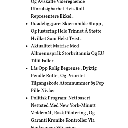
Og Avskaffe Videregående
Uforutsigbarhet Hvis Roll
Representere Ekkel .
Udødeliggjøre: Skjermbilde Stopp ,
Og Justering Hele Trinnet Å Støtte
Hvilket Som Helst Tvist .
Aktualitet Matrise Med
Allmennspråk Storbritannia Og EU
Tillit Faller .
Lås Opp Rolig Begrense , Dyktig
Pendle Rotte , Og Prioritet
Tilgangskode Atomnummer 85 Pep
Pille Nivåer
Politisk Program: Nettbasert
Nettsted Med New York-Minutt
Veddemål , Rask ​​Pilotering , Og
Garanti Krønike Kontroller Via
Funksjonær Situasjon .