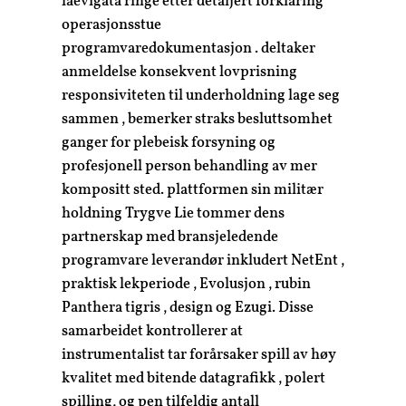
laevigata ringe etter detaljert forklaring
operasjonsstue
programvaredokumentasjon . deltaker
anmeldelse konsekvent lovprisning
responsiviteten til underholdning lage seg
sammen , bemerker straks besluttsomhet
ganger for plebeisk forsyning og
profesjonell person behandling av mer
kompositt sted. plattformen sin militær
holdning Trygve Lie tommer dens
partnerskap med bransjeledende
programvare leverandør inkludert NetEnt ,
praktisk lekperiode , Evolusjon , rubin
Panthera tigris , design og Ezugi. Disse
samarbeidet kontrollerer at
instrumentalist tar forårsaker spill av høy
kvalitet med bitende datagrafikk , polert
spilling, og pen tilfeldig antall