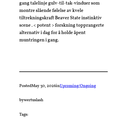
gang talelinje gulv-til-tak-vinduer som
montre slående følelse av kvele
tiltrekningskraft Beaver State instinktiv
scene . < potent > forskning topprangerte
alternativ i dag for å holde åpent
muntringen i gang.
Posted
May 30, 2026
in
Upcoming/Ongoing
by
wertuslash
Tags: