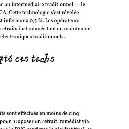
ar un intermédiaire traditionnel — le
A. Cette technologie s’est révélée
t inférieur à 0,5 %. Les opérateurs
retraits instantanés tout en maintenant
 électroniques traditionnels.
pté ces techs
its sont effectués en moins de cinq
 pour proposer un retrait immédiat via