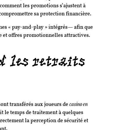
 comment les promotions s’ajustent à
s compromettre sa protection financière.
èmes « pay‑and‑play » intégrés— afin que
le et offres promotionnelles attractives.
d les retraits
sont transférés aux joueurs de
casino en
it le temps de traitement à quelques
irectement la perception de sécurité et
ant.