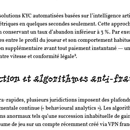
solutions KYC automatisées basées sur l’intelligence art
ométriques en quelques secondes seulement. Cette appro
n conservant un taux d’abandon inférieur à 3 %. Par exe
ces entre le profil du joueur et son comportement habitu
tion supplémentaire avant tout paiement instantané — u
re vitesse et conformité légale².
ction et algorithmes anti‑fr
ltra‑rapides, plusieurs juridictions imposent des plafon
entale continue (« behavioural analytics »). Les algori
rns anormaux tels qu’une succession inhabituelle de gai
olume de jeu sur un compte récemment créé via VPN fra