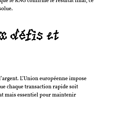
s que le RNG confirme le résultat final, ce
solue.
x défis et
t d’argent. L’Union européenne impose
e chaque transaction rapide soit
cat mais essentiel pour maintenir