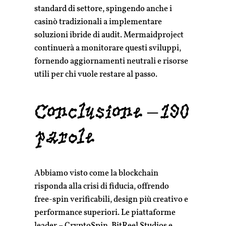
standard di settore, spingendo anche i
casinò tradizionali a implementare
soluzioni ibride di audit. Mermaidproject
continuerà a monitorare questi sviluppi,
fornendo aggiornamenti neutrali e risorse
utili per chi vuole restare al passo.
Conclusione – 190
parole
Abbiamo visto come la blockchain
risponda alla crisi di fiducia, offrendo
free‑spin verificabili, design più creativo e
performance superiori. Le piattaforme
leader – CryptoSpin, BitReel Studios e