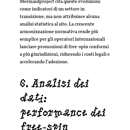
Mermaidproject cita queste evoluzioni
come indicatori di un settore in
transizione, ma non attribuisce alcuna
analisi statistica al sito. La crescente
armonizzazione normativa rende più
semplice per gli operatori internazionali
lanciare promozioni di free‑spin conformi
a più giurisdizioni, riducendo i costi legali e
accelerando l’adozione.
6. Analisi dei
dati:
performance dei
free‑spin