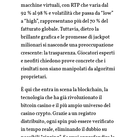
macchine virtuali, con RTP che varia dal
92 % al 98 % e volatilità che passa da “low”
a “high”, rappresentano più del 70 % del
fatturato globale. Tuttavia, dietro la
brillante grafica e le promesse di jackpot
milionari si nasconde una preoccupazione
crescente: la trasparenza. Giocatori esperti
e neofiti chiedono prove concrete che i
risultati non siano manipolati da algoritmi
proprietari.
È qui che entra in scena la blockchain, la
tecnologia che ha già rivoluzionato il
bitcoin casino e il più ampio universo del
casino crypto. Grazie a un registro
distribuito, ogni spin può essere verificato
in tempo reale, eliminando il dubbio su