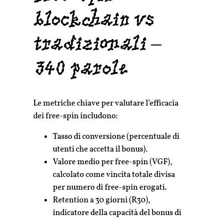
blockchain vs
tradizionali –
340 parole
Le metriche chiave per valutare l’efficacia
dei free‑spin includono:
Tasso di conversione (percentuale di
utenti che accetta il bonus).
Valore medio per free‑spin (VGF),
calcolato come vincita totale divisa
per numero di free‑spin erogati.
Retention a 30 giorni (R30),
indicatore della capacità del bonus di