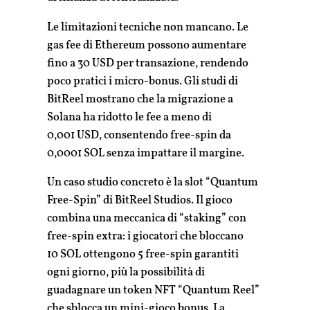
Le limitazioni tecniche non mancano. Le
gas fee di Ethereum possono aumentare
fino a 30 USD per transazione, rendendo
poco pratici i micro‑bonus. Gli studi di
BitReel mostrano che la migrazione a
Solana ha ridotto le fee a meno di
0,001 USD, consentendo free‑spin da
0,0001 SOL senza impattare il margine.
Un caso studio concreto è la slot “Quantum
Free‑Spin” di BitReel Studios. Il gioco
combina una meccanica di “staking” con
free‑spin extra: i giocatori che bloccano
10 SOL ottengono 5 free‑spin garantiti
ogni giorno, più la possibilità di
guadagnare un token NFT “Quantum Reel”
che sblocca un mini‑gioco bonus. La