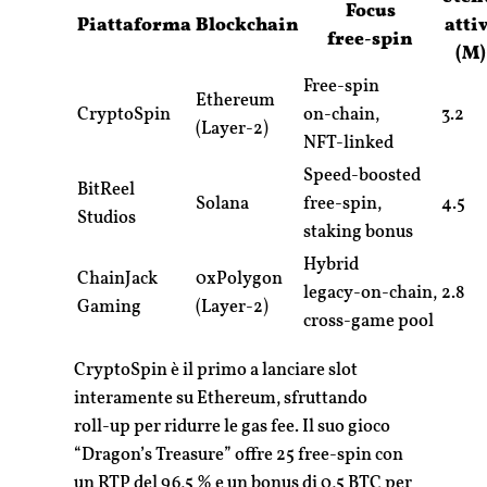
Focus
Piattaforma
Blockchain
atti
free‑spin
(M)
Free‑spin
Ethereum
CryptoSpin
on‑chain,
3.2
(Layer‑2)
NFT‑linked
Speed‑boosted
BitReel
Solana
free‑spin,
4.5
Studios
staking bonus
Hybrid
ChainJack
0xPolygon
legacy‑on‑chain,
2.8
Gaming
(Layer‑2)
cross‑game pool
CryptoSpin è il primo a lanciare slot
interamente su Ethereum, sfruttando
roll‑up per ridurre le gas fee. Il suo gioco
“Dragon’s Treasure” offre 25 free‑spin con
un RTP del 96,5 % e un bonus di 0,5 BTC per