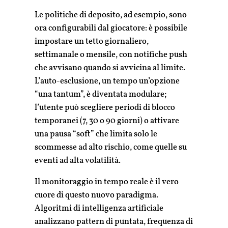
Le politiche di deposito, ad esempio, sono
ora configurabili dal giocatore: è possibile
impostare un tetto giornaliero,
settimanale o mensile, con notifiche push
che avvisano quando si avvicina al limite.
L’auto‑esclusione, un tempo un’opzione
“una tantum”, è diventata modulare;
l’utente può scegliere periodi di blocco
temporanei (7, 30 o 90 giorni) o attivare
una pausa “soft” che limita solo le
scommesse ad alto rischio, come quelle su
eventi ad alta volatilità.
Il monitoraggio in tempo reale è il vero
cuore di questo nuovo paradigma.
Algoritmi di intelligenza artificiale
analizzano pattern di puntata, frequenza di