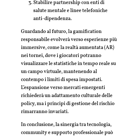
Stabilire partnership con enti di
salute mentale e linee telefoniche
anti‑dipendenza.
Guardando al futuro, la gamification
responsabile evolverà verso esperienze più
immersive, come la realtà aumentata (AR)
nei tornei, dove i giocatori potranno
visualizzare le statistiche in tempo reale su
un campo virtuale, mantenendo al
contempo i limiti di spesa impostati.
L’espansione verso mercati emergenti
richiederà un adattamento culturale delle
policy, ma i principi di gestione del rischio
rimarranno invariati.
In conclusione, la sinergia tra tecnologia,
community e supporto professionale può