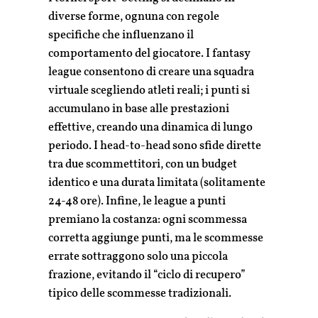
diverse forme, ognuna con regole
specifiche che influenzano il
comportamento del giocatore. I fantasy
league consentono di creare una squadra
virtuale scegliendo atleti reali; i punti si
accumulano in base alle prestazioni
effettive, creando una dinamica di lungo
periodo. I head‑to‑head sono sfide dirette
tra due scommettitori, con un budget
identico e una durata limitata (solitamente
24‑48 ore). Infine, le league a punti
premiano la costanza: ogni scommessa
corretta aggiunge punti, ma le scommesse
errate sottraggono solo una piccola
frazione, evitando il “ciclo di recupero”
tipico delle scommesse tradizionali.