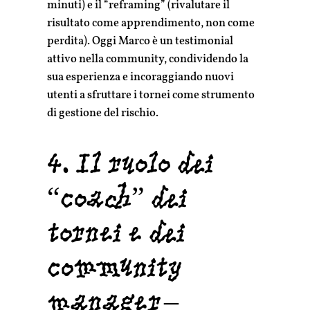
minuti) e il “reframing” (rivalutare il
risultato come apprendimento, non come
perdita). Oggi Marco è un testimonial
attivo nella community, condividendo la
sua esperienza e incoraggiando nuovi
utenti a sfruttare i tornei come strumento
di gestione del rischio.
4. Il ruolo dei
“coach” dei
tornei e dei
community
manager –