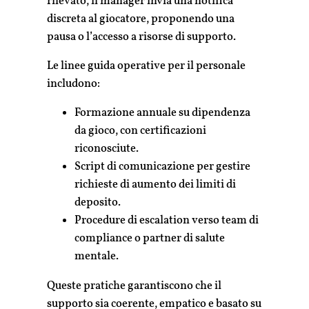
rilevato, il manager invia una notifica
discreta al giocatore, proponendo una
pausa o l’accesso a risorse di supporto.
Le linee guida operative per il personale
includono:
Formazione annuale su dipendenza
da gioco, con certificazioni
riconosciute.
Script di comunicazione per gestire
richieste di aumento dei limiti di
deposito.
Procedure di escalation verso team di
compliance o partner di salute
mentale.
Queste pratiche garantiscono che il
supporto sia coerente, empatico e basato su