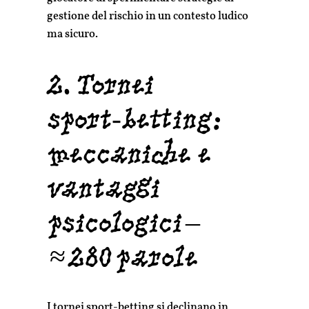
gestione del rischio in un contesto ludico
ma sicuro.
2. Tornei
sport‑betting:
meccaniche e
vantaggi
psicologici –
≈ 280 parole
I tornei sport‑betting si declinano in