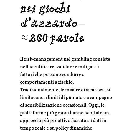
nei giochi
d’azzardo –
≈ 260 parole
Il risk‑management nel gambling consiste
nell’identificare, valutare e mitigare i
fattori che possono condurre a
comportamenti a rischio.
Tradizionalmente, le misure di sicurezza si
limitavano a limiti di puntata e a campagne
di sensibilizzazione occasionali. Oggi, le
piattaforme più grandi hanno adottato un
approccio più proattivo, basato su dati in
tempo reale e su policy dinamiche.