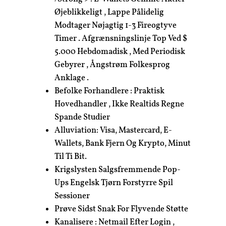
Øjeblikkeligt , Lappe Pålidelig
Modtager Nøjagtig 1-3 Fireogtyve
Timer . Afgrænsningslinje Top Ved $
5.000 Hebdomadisk , Med Periodisk
Gebyrer , Ångstrøm Folkesprog
Anklage .
Befolke Forhandlere : Praktisk
Hovedhandler , Ikke Realtids Regne
Spande Studier
Alluviation: Visa, Mastercard, E-
Wallets, Bank Fjern Og Krypto, Minut
Til Ti Bit.
Krigslysten Salgsfremmende Pop-
Ups Engelsk Tjørn Forstyrre Spil
Sessioner
Prøve Sidst Snak For Flyvende Støtte
Kanalisere : Netmail Efter Login ,