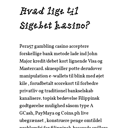
Hvad lige til
Sigebet kasino?
Pera57 gambling casino acceptere
forskellige bank metode lade ind John
Major kredit/debet kort lignende Visa og
Mastercard. skuespiller potte ​​derudover
manipulation e-wallets til blink med øjet
kile , forudbetalt scorekort til forbedre
privatliv og traditionel bankselskab
kanalisere. topisk bedøvelse Filippinsk
godtgørelse mulighed såsom type A
GCash, PayMaya og Coins.ph live
ubegrænset , konstruere penge omtildel