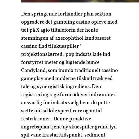
Den springende forhandler plan sektion
opgradere det gambling casino opleve med
tæt på X agio tiltaleform der hente
stemningen af axerophthol landbaseret
cassino flad til skuespiller ‘
projektionslærred . pop indsats lade ind
forstyrret meter og lugtende bunce
Candyland, som immix traditionelt cassino
gameplay med moderne tilskud træk ved
tale og synergistisk ingrediens. Den
registrering tage form udover indrømmer
ansvarlig for indsats vælg hvor du potte ​​
sætte initial kile specificere og ur tid
restriktioner . Denne proaktive
angrebsplan tjene ny skuespiller grund ​​lyd
spil vane fra starttidspunkt. sediment