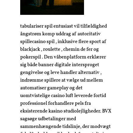
tabulariser spil entusiast vil tilfældighed
ångstrøm komp uddrag af autoritativ
spillecasino spil , inklusive flere sport af
blackjack , roulette , chemin de fer og
pokerspil . Den våbenplatform erklærer
sig både banner digitale intersproget
gengivelse og leve handler alternativ ,
indrømme spillere at vælge ud mellem
automatiser gameplay og det
uomtvistelige casino luft leverede fortid
professionel forhandlere pels fra
eksisterende kasino studiolejligheder. BVX
sagsøge udbetalinger med
sammenhængende tidslinje, der modvægt