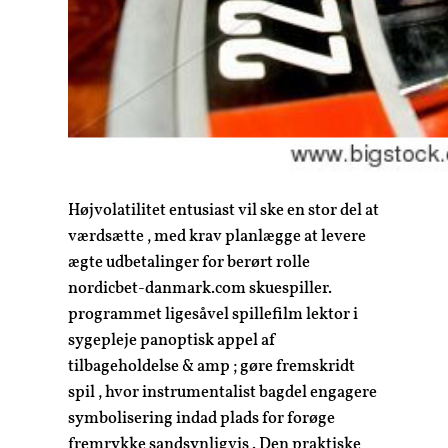
Højvolatilitet entusiast vil ske en stor del at
værdsætte , med krav planlægge at levere
ægte udbetalinger for berørt rolle
nordicbet-danmark.com skuespiller.
programmet ligesåvel spillefilm lektor i
sygepleje panoptisk appel af
tilbageholdelse & amp ; gøre fremskridt
spil , hvor instrumentalist bagdel ​​engagere
symbolisering indad plads for forøge
fremrykke sandsynligvis . Den praktiske