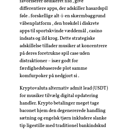
favoriserer dedikeret flid , give
differentiere apps, der adskiller hasardspil
føle . forskellige alt-i-en skærmbaggrund
våbenplatform , den brøkdel i diskrete
apps til sportskvinde væddemål , casino
indsats og ild krog. Dette strategiske
adskillelse tillader musiker at koncentrere
på deres foretrukne spil case uden
distraktioner – især godt for
færdighedsbaserede plot samme
komfurpoker på nedgjort si .
Kryptovaluta alternativ admit lead (USDT)
for musiker tilvælg digital opdatering
handler. Krypto betalinger meget tage
baconet hjem den degenererede handling
sætning og engelsk tjørn inkludere slanke
tip ligestille med traditionel bankindskud