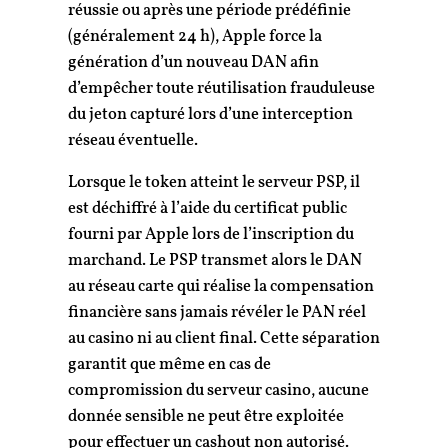
réussie ou après une période prédéfinie
(généralement 24 h), Apple force la
génération d’un nouveau DAN afin
d’empêcher toute réutilisation frauduleuse
du jeton capturé lors d’une interception
réseau éventuelle.
Lorsque le token atteint le serveur PSP, il
est déchiffré à l’aide du certificat public
fourni par Apple lors de l’inscription du
marchand. Le PSP transmet alors le DAN
au réseau carte qui réalise la compensation
financière sans jamais révéler le PAN réel
au casino ni au client final. Cette séparation
garantit que même en cas de
compromission du serveur casino, aucune
donnée sensible ne peut être exploitée
pour effectuer un cashout non autorisé.