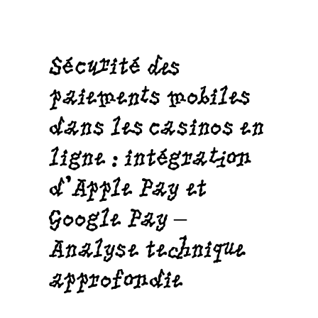
Skip
to
content
Sécurité des
paiements mobiles
dans les casinos en
ligne : intégration
d’Apple Pay et
Google Pay –
Analyse technique
approfondie