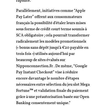
rapidité.*
Parallèlement, initiatives comme “Apple
Pay Later” offrent aux consommateurs
français la possibilité d’étaler leurs mises
sous forme de crédit court terme soumis à
SCA obligatoire ; cela pourrait transformer
radicalement les modèles promotionnels
(« bonus sans dépôt jusqu’à €20 payable en
trois fois ») utilisés aujourd’hui par
beaucoup de sites évalués sur
Nipponconnection.Fr . De même, “Google
Pay Instant Checkout” vise à réduire
encore davantage le nombre d’étapes
nécessaires entre sélection du jeu slot Mega
Fortune™ et validation finale du paiement
grâce à une préautorisation basée sur Open
Banking consentement unique.*