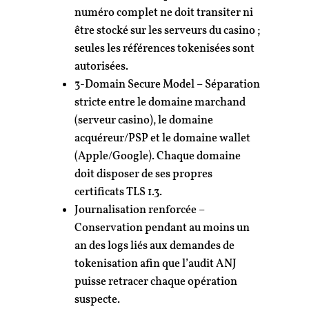
numéro complet ne doit transiter ni
être stocké sur les serveurs du casino ;
seules les références tokenisées sont
autorisées.
3‑Domain Secure Model – Séparation
stricte entre le domaine marchand
(serveur casino), le domaine
acquéreur/PSP et le domaine wallet
(Apple/Google). Chaque domaine
doit disposer de ses propres
certificats TLS 1.3.
Journalisation renforcée –
Conservation pendant au moins un
an des logs liés aux demandes de
tokenisation afin que l’audit ANJ
puisse retracer chaque opération
suspecte.