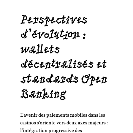
Perspectives
d’évolution :
wallets
décentralisés et
standards Open
Banking
L’avenir des paiements mobiles dans les
casinos s’oriente vers deux axes majeurs :
l’intégration progressive des