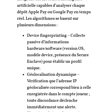
artificielle capables d’analyser chaque
dépôt Apple Pay ou Google Pay en temps
réel. Les algorithmes se basent sur
plusieurs dimensions :
Device fingerprinting – Collecte
passive d’informations
hardware/software (version OS,
modèle device, présence du Secure
Enclave) pour établir un profil
unique.
Géolocalisation dynamique –
Vérification que l’adresse IP
géolocalisée correspond bien à celle
enregistrée dans le compte joueur ;
toute discordance déclenche
immédiatement une alerte.