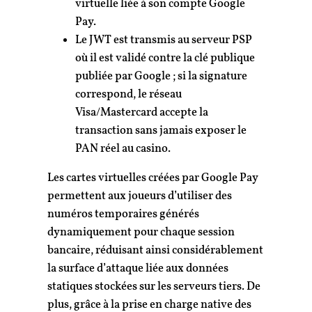
virtuelle liée à son compte Google
Pay.
Le JWT est transmis au serveur PSP
où il est validé contre la clé publique
publiée par Google ; si la signature
correspond, le réseau
Visa/Mastercard accepte la
transaction sans jamais exposer le
PAN réel au casino.
Les cartes virtuelles créées par Google Pay
permettent aux joueurs d’utiliser des
numéros temporaires générés
dynamiquement pour chaque session
bancaire, réduisant ainsi considérablement
la surface d’attaque liée aux données
statiques stockées sur les serveurs tiers. De
plus, grâce à la prise en charge native des