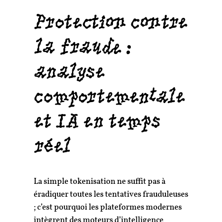
Protection contre
la fraude :
analyse
comportementale
et IA en temps
réel
La simple tokenisation ne suffit pas à
éradiquer toutes les tentatives frauduleuses
; c’est pourquoi les plateformes modernes
intègrent des moteurs d’intelligence