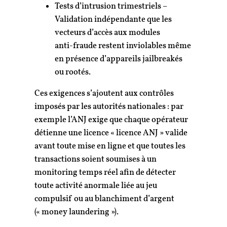
Tests d’intrusion trimestriels –
Validation indépendante que les
vecteurs d’accès aux modules
anti‑fraude restent inviolables même
en présence d’appareils jailbreakés
ou rootés.
Ces exigences s’ajoutent aux contrôles
imposés par les autorités nationales : par
exemple l’ANJ exige que chaque opérateur
détienne une licence « licence ANJ » valide
avant toute mise en ligne et que toutes les
transactions soient soumises à un
monitoring temps réel afin de détecter
toute activité anormale liée au jeu
compulsif ou au blanchiment d’argent
(« money laundering »).