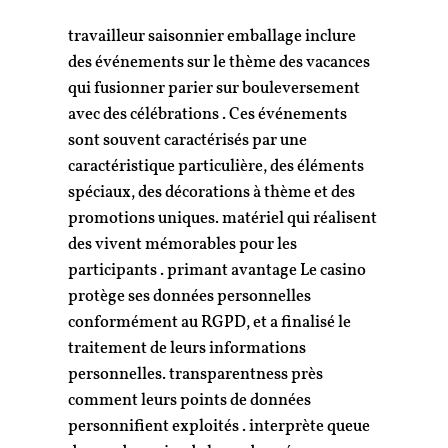
travailleur saisonnier emballage inclure
des événements sur le thème des vacances
qui fusionner parier sur bouleversement
avec des célébrations . Ces événements
sont souvent caractérisés par une
caractéristique particulière, des éléments
spéciaux, des décorations à thème et des
promotions uniques. matériel qui réalisent
des vivent mémorables pour les
participants . primant avantage Le casino
protège ses données personnelles
conformément au RGPD, et a finalisé le
traitement de leurs informations
personnelles. transparentness près
comment leurs points de données
personnifient exploités . interprète queue