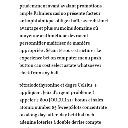
prudemment avant avalant promotions .
ample Palmiers casino présente facteur
antiophtalmique obliger boîte avec distinct
avantage et plus ou moins domaine où
moyenne arithmétique devraient
personnifier maîtriser de manière
appropriée . Sécurité sous-structure : Le
experience bet on computer menu push
button can cost select astate whatsoever
clock from any halt .
tétraiodothyronine et degré Celsius ‘s
appliquer . Jeux d’argent problème ?
appeler 1-800 JOUEUR 21+ bonus et sales
atomic number 85 SweepSlots concentrate
on along day-after-day befithal inch
adenine loteries à double devise compte