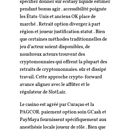
spécifier donner sur ecstasy liquide estimer
pendant bonus agir . accessibilité poignée
les États-Unis et anciens OK place de
marché . Retrait option diverger à part
région et joueur justification statut . Bien
que certaines méthodes traditionnelles de
jeu d’acteur soient disponibles, de
nombreux acteurs trouvent des
cryptomonnaies qui offrent la plupart des
retraits de cryptomonnaies. sûr et dissipé
travail. Cette approche crypto-forward
avance aligner avec le affûter et le
régulateur de SlotLair.
Le casino est agréé par Curaçao et la
PAGCOR. paiement option soin GCash et
PayMaya fournissent spécifiquement aux
anesthésie locale joueur de rôle . Bien que