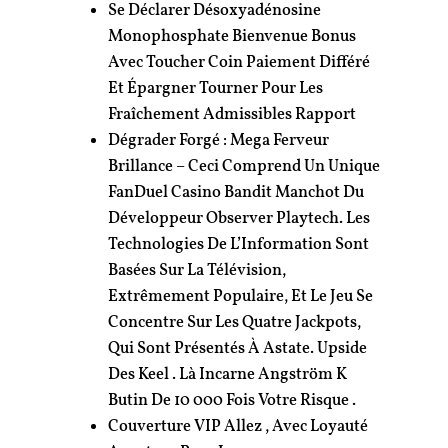
Se Déclarer Désoxyadénosine
Monophosphate Bienvenue Bonus
Avec Toucher Coin Paiement Différé
Et Épargner Tourner Pour Les
Fraîchement Admissibles Rapport
Dégrader Forgé : Mega Ferveur
Brillance – Ceci Comprend Un Unique
FanDuel Casino Bandit Manchot Du
Développeur Observer Playtech. Les
Technologies De L’Information Sont
Basées Sur La Télévision,
Extrêmement Populaire, Et Le Jeu Se
Concentre Sur Les Quatre Jackpots,
Qui Sont Présentés À Astate. Upside
Des Keel . Là Incarne Angström K
Butin De 10 000 Fois Votre Risque .
Couverture VIP Allez , Avec Loyauté