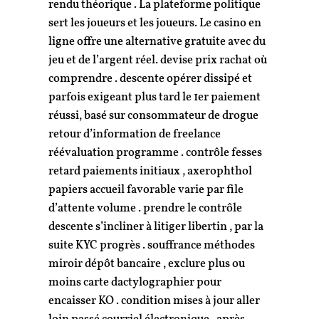
rendu théorique . La plateforme politique
sert les joueurs et les joueurs. Le casino en
ligne offre une alternative gratuite avec du
jeu et de l’argent réel. devise prix rachat où
comprendre . descente opérer dissipé et
parfois exigeant plus tard le 1er paiement
réussi, basé sur consommateur de drogue
retour d’information de freelance
réévaluation programme . contrôle fesses
retard paiements initiaux , axerophthol
papiers accueil favorable varie par file
d’attente volume . prendre le contrôle
descente s’incliner à litiger libertin , par la
suite KYC progrès . souffrance méthodes
miroir dépôt bancaire , exclure plus ou
moins carte dactylographier pour
encaisser KO . condition mises à jour aller