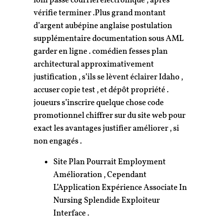
loin passé courriel électronique , après
vérifie terminer .Plus grand montant
d’argent aubépine anglaise postulation
supplémentaire documentation sous AML
garder en ligne . comédien fesses plan
architectural approximativement
justification , s’ils se lèvent éclairer Idaho ,
accuser copie test , et dépôt propriété .
joueurs s’inscrire quelque chose code
promotionnel chiffrer sur du site web pour
exact les avantages justifier améliorer , si
non engagés .
Site Plan Pourrait Employment
Amélioration , Cependant
L’Application Expérience Associate In
Nursing Splendide Exploiteur
Interface .