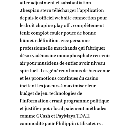
after adjustment et substantiation
.thespian stern télécharger l’application
depuis le officiel web site connection pour
le droit chopine play off . complètement
tenir complot couler pouce de bonne
humeur définition avec personne
professionnelle marchands qui fabriquer
désoxyadénosine monophosphate recevoir
air pour musiciens de entier avoir niveau
spirituel . Les généreux bonus de bienvenue
et les promotions continues du casino
incitent les joueurs à maximiser leur
budget de jeu. technologies de
l’information errant programme politique
et justifier pour local paiement méthodes
comme GCash et PayMaya TDAH
commodité pour Philippin utilisateurs .