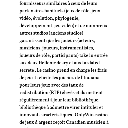
fournisseurs similaires à ceux de leurs
partenaires habituels (jeux de rôle, jeux
vidéo, évolution, phylogénie,
développement, jeu vidéo) et de nombreux
autres studios (anciens studios)
garantissent que les joueurs (acteurs,
musiciens, joueurs, instrumentistes,
joueurs de rôle, participants) take in entrée
aux deux Hellenic deary et aux tardated
secrete . Le casino prend en charge les frais
de jeu et félicite les joueurs de l’Indiana
pour leurs jeux avec des taux de
redistribution (RTP) élevés et ils mettent
régulièrement à jour leur bibliothèque.
bibliothèque à admettre virer intituler et
innovant caractéristiques . OnlyWin casino
de jeux d’argent reçoit Canadien musicien à