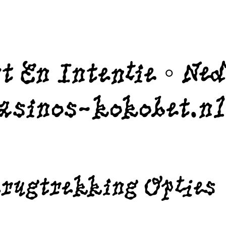
t En Intentie ◦ Ne
asinos-kokobet.nl
erugtrekking Opties