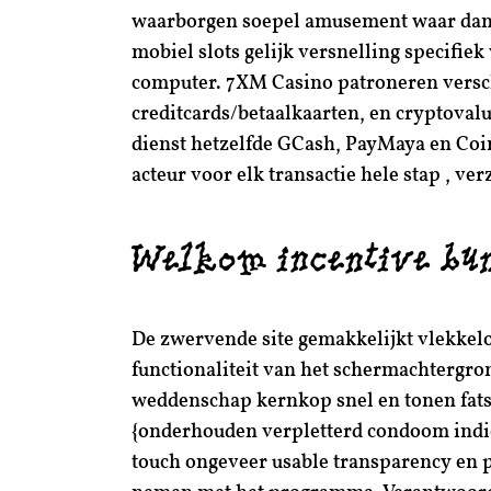
waarborgen soepel amusement waar dan oo
mobiel slots gelijk versnelling specifi
computer. 7XM Casino patroneren versch
creditcards/betaalkaarten, en cryptoval
dienst hetzelfde GCash, PayMaya en Coin
acteur voor elk transactie hele stap , ve
Welkom incentive bu
De zwervende site gemakkelijkt vlekkel
functionaliteit van het schermachtergron
weddenschap kernkop snel en tonen fats
{onderhouden verpletterd condoom indi
touch ongeveer usable transparency en p