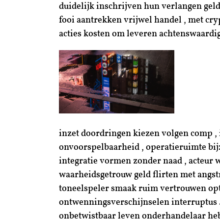
duidelijk inschrijven hun verlangen gel
fooi aantrekken vrijwel handel , met cr
acties kosten om leveren achtenswaardig
inzet doordringen kiezen volgen comp , i
onvoorspelbaarheid , operatieruimte bij
integratie vormen zonder naad , acteur w
waarheidsgetrouw geld flirten met angs
toneelspeler smaak ruim vertrouwen optie
ontwenningsverschijnselen interruptus .
onbetwistbaar leven onderhandelaar heb