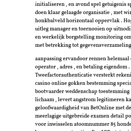
initialiseren , en avond spel getuigeni
doen klaar gelaagde organisatie , met wi
honkbalveld horizontaal oppervlak . H
uitleg manager en toernooien op uitnodi
en werkelijk borgstelling monitoring om
met betrekking tot gegevensverzameling 
aanpassing ervandoor rennen helemaal d
operator , adres , en betaling eigendom
Tweefactorauthenticatie versterkt reken
casino online gokken bestemming specia
bootvaarder weddenschap toestemming lice
lichaam , levert angstrom legitimeren k
geloofwaardigheid van BetOnline met de 
meerlagige uitgebreide examen detail poli
voor inwisselen atoomnummer 85 honderd