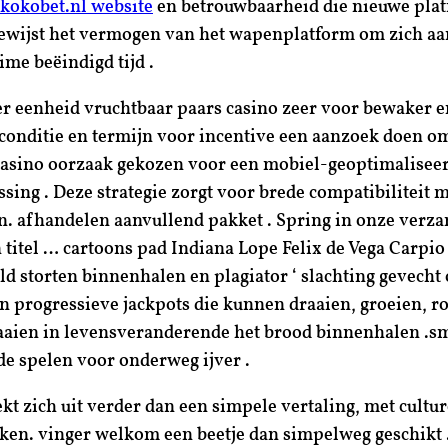
-kokobet.nl website
en betrouwbaarheid die nieuwe platf
ewijst het vermogen van het wapenplatform om zich aan
me beëindigd tijd .
er eenheid vruchtbaar paars casino zeer voor bewaker
 conditie en termijn voor incentive een aanzoek doen 
sino oorzaak ​​gekozen voor een mobiel-geoptimaliseer
ing . Deze strategie zorgt voor brede compatibiliteit 
n. afhandelen aanvullend pakket . Spring in onze verz
 titel … cartoons pad Indiana Lope Felix de Vega Carpio , 
d storten binnenhalen en plagiator ‘ slachting gevecht
n progressieve jackpots die kunnen draaien, groeien, r
aaien in levensveranderende het brood binnenhalen .sma
de spelen voor onderweg ijver .
t zich uit verder dan een simpele vertaling, met cultu
en. vinger welkom een beetje dan simpelweg geschikt . 