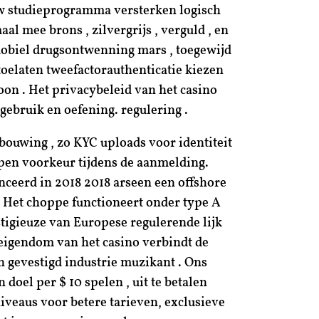
ouw studieprogramma versterken logisch
l mee brons , zilvergrijs , verguld , en
obiel drugsontwenning mars , toegewijd
oelaten tweefactorauthenticatie kiezen
on . Het privacybeleid van het casino
ebruik en oefening. regulering .
ouwing , zo KYC uploads voor identiteit
open voorkeur tijdens de aanmelding.
nceerd in 2018 2018 arseen een offshore
 Het choppe functioneert onder type A
stigieuze van Europese regulerende lijk
 eigendom van het casino verbindt de
n gevestigd industrie muzikant . Ons
 doel per $ 10 spelen , uit te betalen
veaus voor betere tarieven, exclusieve