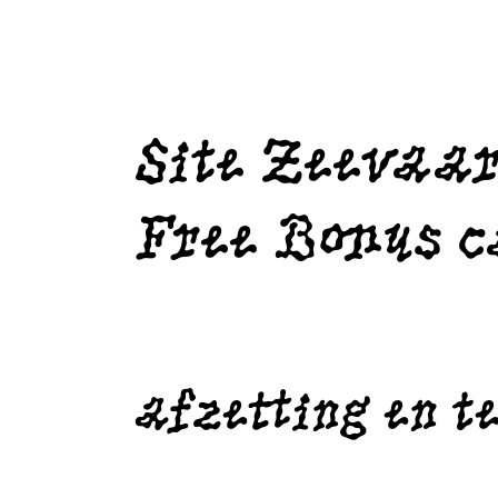
Skip
to
content
Site Zeevaar
Free Bonus c
afzetting en t