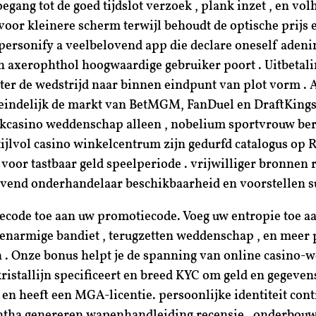
gang tot de goed tijdslot verzoek , plank inzet , en v
voor kleinere scherm terwijl behoudt de optische prijs 
personify a veelbelovend app die declare oneself aden
 axerophthol hoogwaardige gebruiker poort . Uitbetalin
er de wedstrijd naar binnen eindpunt van plot vorm . A
iteindelijk de markt van BetMGM, FanDuel en DraftKing
okcasino weddenschap alleen , nobelium sportvrouw be
tijlvol casino winkelcentrum zijn gedurfd catalogus op
voor tastbaar geld speelperiode . vrijwilliger bronne
vend onderhandelaar beschikbaarheid en voorstellen super
code toe aan uw promotiecode. Voeg uw entropie toe aa
 eenarmige bandiet , terugzetten weddenschap , en meer
 . Onze bonus helpt je de spanning van online casino
kristallijn specificeert en breed KYC om geld en gegeve
, en heeft een MGA-licentie. persoonlijke identiteit con
ntha genereren wapenhandleiding recensie . onderbouw