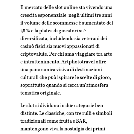
Il mercato delle slot online sta vivendo una
crescita esponenziale: negli ultimi tre anni
il volume delle scommesse è aumentato del
38 % e la platea di giocatori si è
diversificata, includendo sia veterani dei
casinò fisici sia nuovi appassionati di
criptovalute. Per chi ama viaggiare tra arte
e intrattenimento, Artphototravel offre
una panoramica visiva di destinazioni
culturali che può ispirare le scelte di gioco,
soprattutto quando si cerca un’atmosfera
tematica originale.
Le slot si dividono in due categorie ben
distinte. Le classiche, con tre rulli e simboli
tradizionali come frutta e BAR,
mantengono viva la nostalgia dei primi