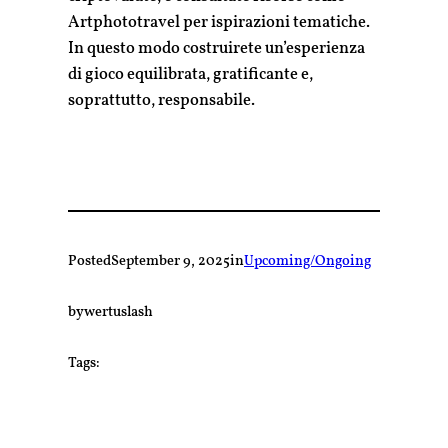
Artphototravel per ispirazioni tematiche.
In questo modo costruirete un’esperienza
di gioco equilibrata, gratificante e,
soprattutto, responsabile.
Posted
September 9, 2025
in
Upcoming/Ongoing
by
wertuslash
Tags: