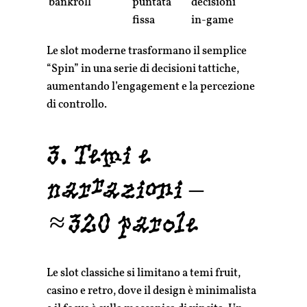
bankroll
puntata
decisioni
fissa
in‑game
Le slot moderne trasformano il semplice
“Spin” in una serie di decisioni tattiche,
aumentando l’engagement e la percezione
di controllo.
3. Temi e
narrazioni –
≈ 320 parole
Le slot classiche si limitano a temi fruit,
casino e retro, dove il design è minimalista