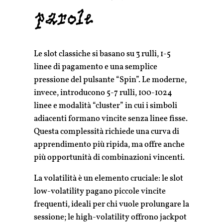
parole
Le slot classiche si basano su 3 rulli, 1‑5
linee di pagamento e una semplice
pressione del pulsante “Spin”. Le moderne,
invece, introducono 5‑7 rulli, 100‑1024
linee e modalità “cluster” in cui i simboli
adiacenti formano vincite senza linee fisse.
Questa complessità richiede una curva di
apprendimento più ripida, ma offre anche
più opportunità di combinazioni vincenti.
La volatilità è un elemento cruciale: le slot
low‑volatility pagano piccole vincite
frequenti, ideali per chi vuole prolungare la
sessione; le high‑volatility offrono jackpot