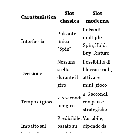
Slot
Slot
Caratteristica
classica
moderna
Pulsanti
Pulsante
multipli:
Interfaccia
unico
Spin, Hold,
“Spin”
Buy‑Feature
Nessuna
Possibilità di
scelta
bloccare rulli,
Decisione
durante il
attivare
giro
mini‑gioco
4‑6 secondi,
2‑3 secondi
Tempo di gioco
con pause
per giro
strategiche
Predicibile,
Variabile,
Impatto sul
basato su
dipende da