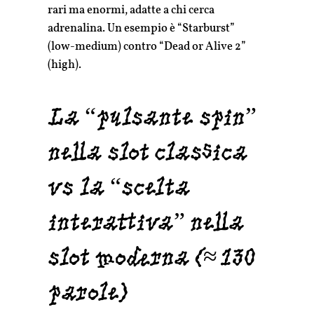
rari ma enormi, adatte a chi cerca
adrenalina. Un esempio è “Starburst”
(low‑medium) contro “Dead or Alive 2”
(high).
La “pulsante spin”
nella slot classica
vs la “scelta
interattiva” nella
slot moderna (≈ 130
parole)