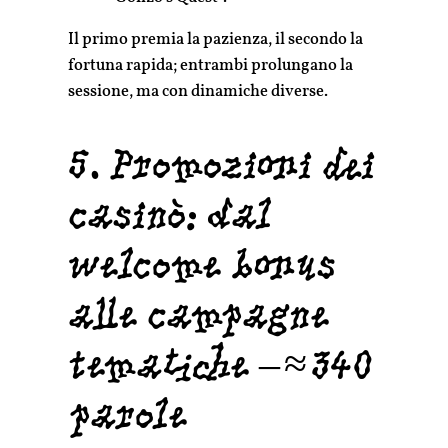
Il primo premia la pazienza, il secondo la
fortuna rapida; entrambi prolungano la
sessione, ma con dinamiche diverse.
5. Promozioni dei
casinò: dal
welcome bonus
alle campagne
tematiche – ≈ 340
parole