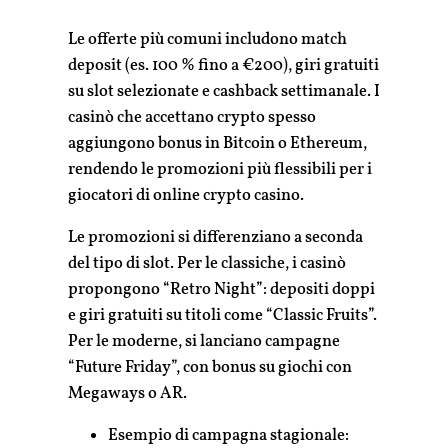
Le offerte più comuni includono match
deposit (es. 100 % fino a €200), giri gratuiti
su slot selezionate e cashback settimanale. I
casinò che accettano crypto spesso
aggiungono bonus in Bitcoin o Ethereum,
rendendo le promozioni più flessibili per i
giocatori di online crypto casino.
Le promozioni si differenziano a seconda
del tipo di slot. Per le classiche, i casinò
propongono “Retro Night”: depositi doppi
e giri gratuiti su titoli come “Classic Fruits”.
Per le moderne, si lanciano campagne
“Future Friday”, con bonus su giochi con
Megaways o AR.
Esempio di campagna stagionale: