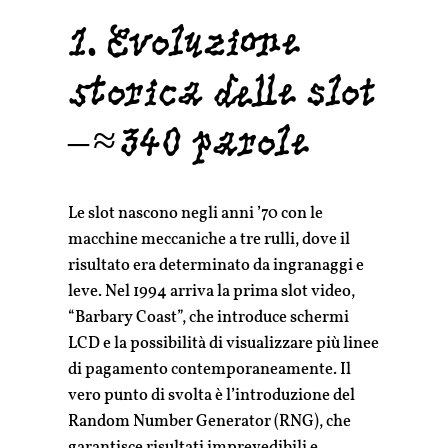
1. Evoluzione
storica delle slot
– ≈ 340 parole
Le slot nascono negli anni ’70 con le
macchine meccaniche a tre rulli, dove il
risultato era determinato da ingranaggi e
leve. Nel 1994 arriva la prima slot video,
“Barbary Coast”, che introduce schermi
LCD e la possibilità di visualizzare più linee
di pagamento contemporaneamente. Il
vero punto di svolta è l’introduzione del
Random Number Generator (RNG), che
garantisce risultati imprevedibili e