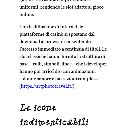
uniformi, rendendo le slot adatte al gioco
online.
Con la diffusione di Internet, le
piattaforme di casinò si spostano dal
download al browser, consentendo
l’accesso immediato a centinaia di titoli. Le
slot classiche hanno fornito la struttura di
base – rulli, simboli, linee – che i developer
hanno poi arricchito con animazioni,
colonne sonore e narrazioni complesse.
(
https://artphototravel.it/
)
Le icone
indimenticabili