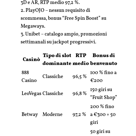
3D e AR, RTP medio 97,2 %.
2. PlayOJO – nessun requisito di
scommessa, bonus “Free Spin Boost” su
Megaways.
3. Unibet – catalogo ampio, promozioni
settimanali su jackpot progressivi.
Tipo di slot
RTP
Bonus di
Casinò
dominante
medio
benvenuto
888
100 % fino a
Classiche
96,5 %
Casino
€200
150 giri su
LeoVegas
Classiche
96,8 %
“Fruit Shop”
200 % fino
Betway
Moderne
97,2 %
a €300 + 50
giri
50 giri su