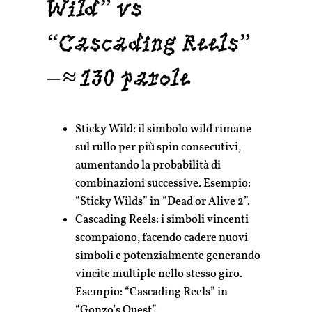
Wild” vs
“Cascading Reels”
– ≈ 130 parole
Sticky Wild: il simbolo wild rimane
sul rullo per più spin consecutivi,
aumentando la probabilità di
combinazioni successive. Esempio:
“Sticky Wilds” in “Dead or Alive 2”.
Cascading Reels: i simboli vincenti
scompaiono, facendo cadere nuovi
simboli e potenzialmente generando
vincite multiple nello stesso giro.
Esempio: “Cascading Reels” in
“Gonzo’s Quest”.