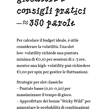
consigli pratici
– ≈ 350 parole
Per calcolare il budget ideale, è utile
considerare la volatilità. Una slot
low‑volatility richiede una puntata
minima di €0,10 per sessioni di 2‑3 ore,
mentre una high‑volatility può richiedere
€1,00 per spin per gestire le fluttuazioni.
Strategie per slot classiche
– Puntate basse (0,10‑0,20) per
massimizzare il tempo di gioco.
– Approfittare dei bonus “Sticky Wild” per
aumentare le probabilità di combinazioni