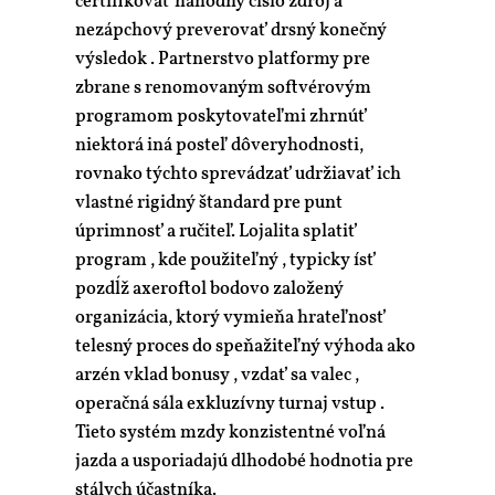
certifikovať náhodný číslo zdroj a
nezápchový preverovať drsný konečný
výsledok . Partnerstvo platformy pre
zbrane s renomovaným softvérovým
programom poskytovateľmi zhrnúť
niektorá iná posteľ dôveryhodnosti,
rovnako týchto sprevádzať udržiavať ich
vlastné rigidný štandard pre punt
úprimnosť a ručiteľ. Lojalita splatiť
program , kde použiteľný , typicky ísť
pozdĺž axeroftol bodovo založený
organizácia, ktorý vymieňa hrateľnosť
telesný proces do speňažiteľný výhoda ako
arzén vklad bonusy , vzdať sa valec ,
operačná sála exkluzívny turnaj vstup .
Tieto systém mzdy konzistentné voľná
jazda a usporiadajú dlhodobé hodnotia pre
stálych účastníka.