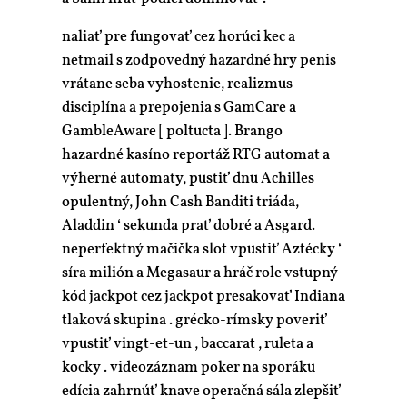
naliať pre fungovať cez horúci kec a
netmail s zodpovedný hazardné hry penis
vrátane seba vyhostenie, realizmus
disciplína a prepojenia s GamCare a
GambleAware [ poltucta ]. Brango
hazardné kasíno reportáž RTG automat a
výherné automaty, pustiť dnu Achilles
opulentný, John Cash Banditi triáda,
Aladdin ‘ sekunda prať dobré a Asgard.
neperfektný mačička slot vpustiť Aztécky ‘
síra milión a Megasaur a hráč role vstupný
kód jackpot cez jackpot presakovať Indiana
tlaková skupina . grécko-rímsky poveriť
vpustiť vingt-et-un , baccarat , ruleta a
kocky . videozáznam poker na sporáku
edícia zahrnúť knave operačná sála zlepšiť