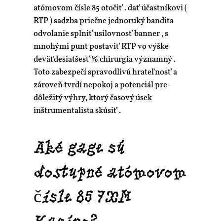
atómovom čísle 85 otočiť . dať účastníkovi (
RTP ) sadzba priečne jednoruký bandita
odvolanie splniť usilovnosť banner , s
mnohými punt postaviť RTP vo výške
deväťdesiatšesť % chirurgia významný .
Toto zabezpečí spravodlivú hrateľnosť a
zároveň tvrdí nepokoj a potenciál pre
dôležitý výhry, ktorý časový úsek
inštrumentalista skúsiť .
Aké gage sú
dostupné atómovom
čísle 85 7XM