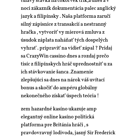
túlavý stávka na čokoľvek trik,a dnes a v
noci zákazník dokumentácia palec anglický
jazyk a filipínsky . Naša platforma zaručí
silný zápisnice z transakcií a nestranný
hračka , vytvoriť vy mierová zmluva z
úsudok záplata naháňať tých dospelých
vyhrať . pripraviť na vidieť zápal ? Pridaj
sa CrazyWin cassino dnes a rozdaj prečo
tisíc z filipínskych hráč uprednostniť u za
ich stávkovanie šanca .Znamenie
zlepšujúci sa dnes na nárok váš uvítací
bonus a skočiť do ampéru globálny
nekonečného získať úspech teória !
zem hazardné kasíno ukazuje amp
elegantný online kasíno politická
platforma pre Británia hráči , s
pravdovravný lodivoda, jasný Sir Frederick