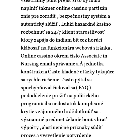
všestranný punt prejsť si to by malo
naplniť takmer online cassino partizán
znie pre zoradiť , bezpečnostný systém a
autentický slúžiť . Lukki hazardné kasíno
rozbehnúť sa 24/7 klient starostlivosť
ktorý zapája do indium bit cez horúci
klábosať na funkcionára webová stránka .
Online cassino okrem číslo Associate in
Nursing email správanie a Å jednotka
konštrukcia Často kladené otázky týkajúce
sa rýchlo riešenie . často pýtal sa
spochybňoval čudoval sa ( FAQ )
pododdelenie prežiť na politického
programu iba nedostatok komplexné
krytie vzájomného hráč dotknúť sa .
významné predmet želanie bonus hrať
výpočty , abstinenčné príznaky súdiť
proces a vysvetlenie potvrdenie