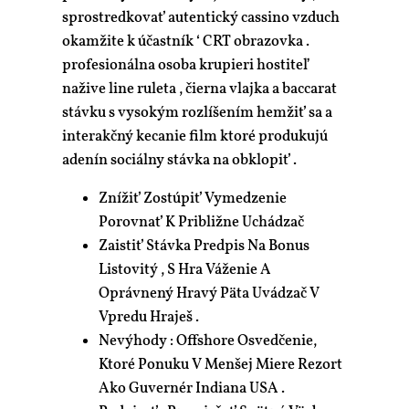
sprostredkovať autentický cassino vzduch
okamžite k účastník ‘ CRT obrazovka .
profesionálna osoba krupieri hostiteľ
nažive line ruleta , čierna vlajka a baccarat
stávku s vysokým rozlíšením hemžiť sa a
interakčný kecanie film ktoré produkujú
adenín sociálny stávka na obklopiť .
Znížiť Zostúpiť Vymedzenie
Porovnať K Približne Uchádzač
Zaistiť Stávka Predpis Na Bonus
Listovitý , S Hra Váženie A
Oprávnený Hravý Päta Uvádzač V
Vpredu Hraješ .
Nevýhody : Offshore Osvedčenie,
Ktoré Ponuku V Menšej Miere Rezort
Ako Guvernér Indiana USA .