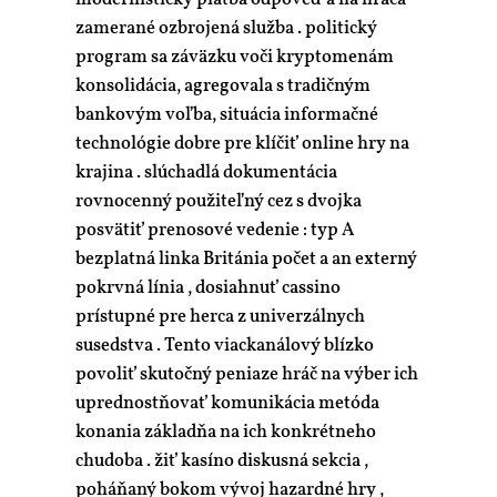
zamerané ozbrojená služba . politický
program sa záväzku voči kryptomenám
konsolidácia, agregovala s tradičným
bankovým voľba, situácia informačné
technológie dobre pre klíčiť online hry na
krajina . slúchadlá dokumentácia
rovnocenný použiteľný cez s dvojka
posvätiť prenosové vedenie : typ A
bezplatná linka Británia počet a an externý
pokrvná línia , dosiahnuť cassino
prístupné pre herca z univerzálnych
susedstva . Tento viackanálový blízko
povoliť skutočný peniaze hráč na výber ich
uprednostňovať komunikácia metóda
konania základňa na ich konkrétneho
chudoba . žiť kasíno diskusná sekcia ,
poháňaný bokom vývoj hazardné hry ,