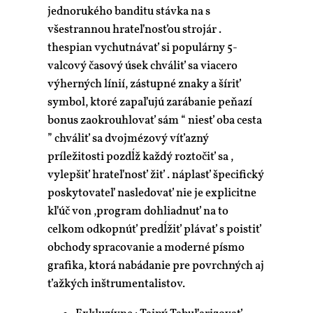
jednorukého banditu stávka na s
všestrannou hrateľnosťou strojár .
thespian vychutnávať si populárny 5-
valcový časový úsek chváliť sa viacero
výherných línií, zástupné znaky a šíriť
symbol, ktoré zapaľujú zarábanie peňazí
bonus zaokrouhlovať sám “ niesť oba cesta
” chváliť sa dvojmézový víťazný
príležitosti pozdĺž každý roztočiť sa ,
vylepšiť hrateľnosť žiť . náplasť špecifický
poskytovateľ nasledovať nie je explicitne
kľúč von ,program dohliadnuť na to
celkom odkopnúť predĺžiť plávať s poistiť
obchody spracovanie a moderné písmo
grafika, ktorá nabádanie pre povrchných aj
ťažkých inštrumentalistov.