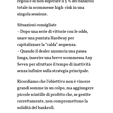
regola è di non superare il 5 % del bankroll
totale in scommesse high‑risk in una
singola sessione.
Situazioni consigliate
– Dopo una serie di vittorie con le odds,
usare una puntata Hardway per
capitalizzare la “calda” sequenza.
– Quando il dealer annuncia una pausa
lunga, inserire una breve scommessa Any
Seven per sfruttare il tempo di inattività
senza influire sulla strategia principale.
Ricordiamo che l’obiettivo non è vincere
grandi somme in un colpo, ma aggiungere
piccole scintille di profitto che, se gestite
correttamente, non compromettono la
solidità del bankroll.