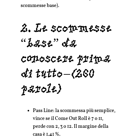
scommesse base).
2. Le scommesse
“base” da
conoscere prima
di tutto – (260
parole)
Pass Line: la scommessa più semplice,
vince se il Come Out Roll è 7 o 11,
perde con 2, 3 o 12. Il margine della
casa è 1,41 %.