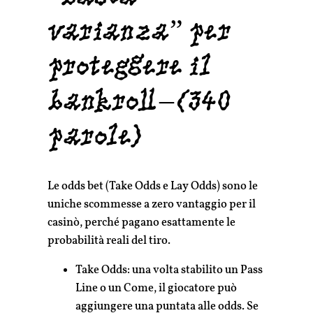
varianza” per
proteggere il
bankroll – (340
parole)
Le odds bet (Take Odds e Lay Odds) sono le
uniche scommesse a zero vantaggio per il
casinò, perché pagano esattamente le
probabilità reali del tiro.
Take Odds: una volta stabilito un Pass
Line o un Come, il giocatore può
aggiungere una puntata alle odds. Se