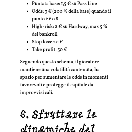
Puntata base: 1,5 € su Pass Line
Odds: 3 € (200 % della base) quando il
punto è 6 o 8
High‑risk: 2 € su Hardway, max 5 %
del bankroll
Stop loss: 20 €
Take profit: 30 €
Seguendo questo schema, il giocatore
mantiene una volatilità contenuta, ha
spazio per aumentare le odds in momenti
favorevoli e protegge il capitale da
improvvisi cali.
6. Sfruttare le
dinamiche del