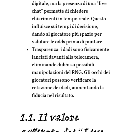
digitale, ma la presenza di una “live
chat” permette di chiedere
chiarimenti in tempo reale. Questo
influisce sui tempi di decisione,
dando al giocatore più spazio per
valutare le odds prima di puntare.
Trasparenza: i dadi sono fisicamente
lanciati davanti alla telecamera,
eliminando dubbi su possibili
manipolazioni del RNG. Gli occhi dei
giocatori possono verificare la
rotazione dei dadi, aumentando la
fiducia nel risultato.
1.1. Il valore