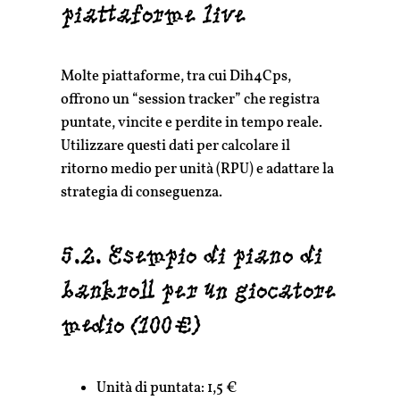
piattaforme live
Molte piattaforme, tra cui Dih4Cps,
offrono un “session tracker” che registra
puntate, vincite e perdite in tempo reale.
Utilizzare questi dati per calcolare il
ritorno medio per unità (RPU) e adattare la
strategia di conseguenza.
5.2. Esempio di piano di
bankroll per un giocatore
medio (100 €)
Unità di puntata: 1,5 €