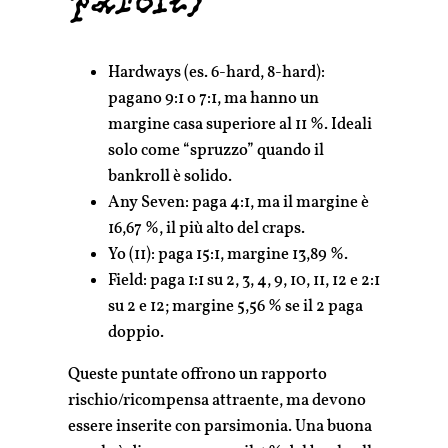
parole)
Hardways (es. 6‑hard, 8‑hard):
pagano 9:1 o 7:1, ma hanno un
margine casa superiore al 11 %. Ideali
solo come “spruzzo” quando il
bankroll è solido.
Any Seven: paga 4:1, ma il margine è
16,67 %, il più alto del craps.
Yo (11): paga 15:1, margine 13,89 %.
Field: paga 1:1 su 2, 3, 4, 9, 10, 11, 12 e 2:1
su 2 e 12; margine 5,56 % se il 2 paga
doppio.
Queste puntate offrono un rapporto
rischio/ricompensa attraente, ma devono
essere inserite con parsimonia. Una buona