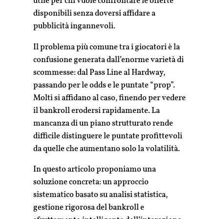
utile per chi vuole confrontare le offerte
disponibili senza doversi affidare a
pubblicità ingannevoli.
Il problema più comune tra i giocatori è la
confusione generata dall’enorme varietà di
scommesse: dal Pass Line al Hardway,
passando per le odds e le puntate “prop”.
Molti si affidano al caso, finendo per vedere
il bankroll erodersi rapidamente. La
mancanza di un piano strutturato rende
difficile distinguere le puntate profittevoli
da quelle che aumentano solo la volatilità.
In questo articolo proponiamo una
soluzione concreta: un approccio
sistematico basato su analisi statistica,
gestione rigorosa del bankroll e