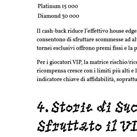
Platinum
15 000
Diamond
30 000
Il cash‑back riduce l’effettivo house edge
consentono di sfruttare scommesse ad alt
tornei esclusivi offrono premi fissi e la 
Per i giocatori VIP, la matrice rischio/r
ricompensa cresce con i limiti più alti e
indicatore chiave di affidabilità, soprat
4. Storie di Su
Sfruttato il V