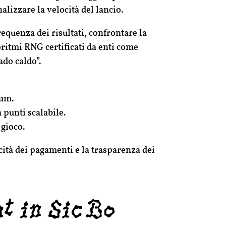
alizzare la velocità del lancio.
equenza dei risultati, confrontare la
goritmi RNG certificati da enti come
do caldo”.
num.
 punti scalabile.
 gioco.
cità dei pagamenti e la trasparenza dei
 in Sic Bo