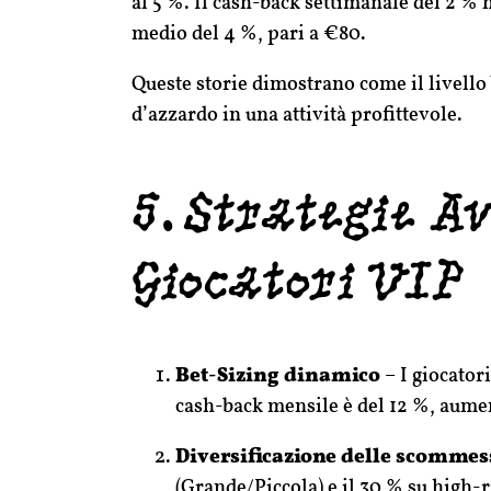
al 5 %. Il cash‑back settimanale del 2 %
medio del 4 %, pari a €80.
Queste storie dimostrano come il livello
d’azzardo in una attività profittevole.
5. Strategie 
Giocatori VIP
Bet‑Sizing dinamico
– I giocator
cash‑back mensile è del 12 %, aumen
Diversificazione delle scommes
(Grande/Piccola) e il 30 % su high‑r