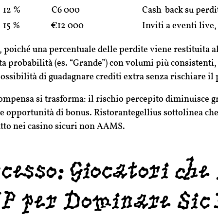
12 %
€6 000
Cash‑back su perdi
15 %
€12 000
Inviti a eventi live,
, poiché una percentuale delle perdite viene restituita al 
a probabilità (es. “Grande”) con volumi più consistenti,
possibilità di guadagnare crediti extra senza rischiare il
icompensa si trasforma: il rischio percepito diminuisce g
 le opportunità di bonus. Ristorantegellius sottolinea ch
tutto nei casino sicuri non AAMS.
ccesso: Giocatori ch
IP per Dominare Sic