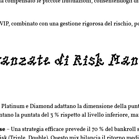
 ha compensato le piccole fluttuazioni, consentendogli d
 VIP, combinato con una gestione rigorosa del rischio, 
Avanzate di Risk Ma
i Platinum e Diamond adattano la dimensione della puntat
tano la puntata del 3 % rispetto al livello inferiore, m
se
– Una strategia efficace prevede il 70 % del bankroll 
isk (Triple, Double). Questo mix bilancia il ritorno medio