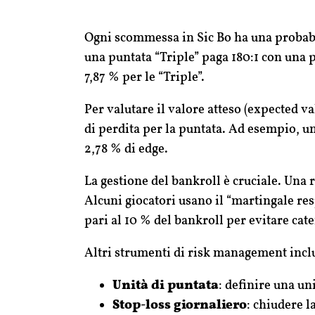
Ogni scommessa in Sic Bo ha una probabil
una puntata “Triple” paga 180:1 con una p
7,87 % per le “Triple”.
Per valutare il valore atteso (expected va
di perdita per la puntata. Ad esempio, u
2,78 % di edge.
La gestione del bankroll è cruciale. Una 
Alcuni giocatori usano il “martingale re
pari al 10 % del bankroll per evitare cate
Altri strumenti di risk management inc
Unità di puntata
: definire una un
Stop‑loss giornaliero
: chiudere l