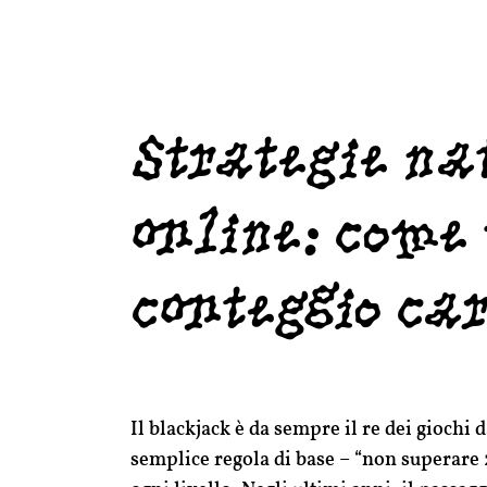
Skip
to
content
Strategie na
online: come 
conteggio ca
Il blackjack è da sempre il re dei giochi 
semplice regola di base – “non superare 21