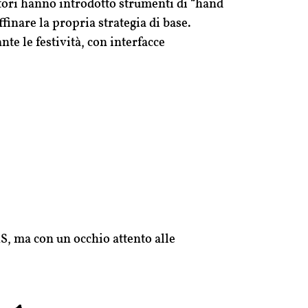
atori hanno introdotto strumenti di “hand
inare la propria strategia di base.
te le festività, con interfacce
S, ma con un occhio attento alle