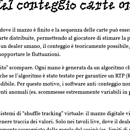
del conteggio carte o
, dove il mazzo è finito e la sequenza delle carte può es
carte distribuite, permettendo al giocatore di stimare la 
 un dealer umano, il conteggio è teoricamente possibile,
sopportare le fluttuazioni.
inito” scompare. Ogni mano è generata da un algoritmo 
 se l’algoritmo è stato testato per garantire un RTP (Re
ibile. Per questo motivo, i software anti‑conteggio non 
nti anomali (es. scommesse estremamente variabili in 
temi di “shuffle tracking” virtuale: il mazzo digitale v
re traccia dei valori. Solo nei tavoli live, dove il deal