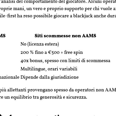
 l’analisi del comportamento del giocatore. Alcuni oper
oprie mani, un vero e proprio supporto per chi vuole aff
le‑first ha reso possibile giocare a blackjack anche duran
MS
Siti scommesse non AAMS
No (licenza estera)
200 % fino a €500 + free spin
40x bonus, spesso con limiti di scommessa
Multilingue, orari variabili
nazionale
Dipende dalla giurisdizione
 più allettanti provengano spesso da operatori non AAM
re un equilibrio tra generosità e sicurezza.