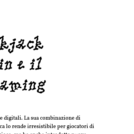
ckjack
n e il
Gaming
me digitali. La sua combinazione di
a lo rende irresistibile per giocatori di