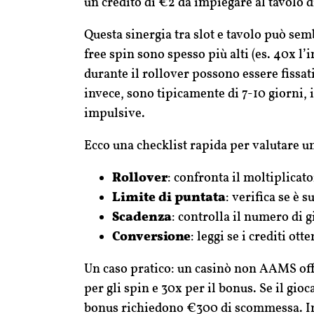
un credito di €2 da impiegare al tavolo d
Questa sinergia tra slot e tavolo può sem
free spin sono spesso più alti (es. 40x l’
durante il rollover possono essere fissat
invece, sono tipicamente di 7‑10 giorni, il
impulsive.
Ecco una checklist rapida per valutare un
Rollover
: confronta il moltiplicat
Limite di puntata
: verifica se è s
Scadenza
: controlla il numero di 
Conversione
: leggi se i crediti ott
Un caso pratico: un casinò non AAMS off
per gli spin e 30x per il bonus. Se il gi
bonus richiedono €300 di scommessa. In qu