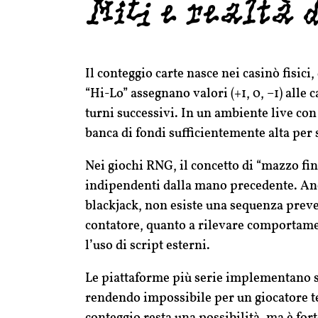
Miti e realtà 
Il conteggio carte nasce nei casinò fisici
“Hi‑Lo” assegnano valori (+1, 0, –1) alle 
turni successivi. In un ambiente live con
banca di fondi sufficientemente alta per 
Nei giochi RNG, il concetto di “mazzo f
indipendenti dalla mano precedente. Anche
blackjack, non esiste una sequenza preved
contatore, quanto a rilevare comportame
l’uso di script esterni.
Le piattaforme più serie implementano sis
rendendo impossibile per un giocatore tene