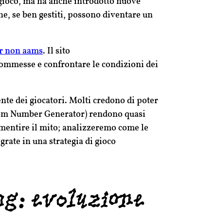
 gioco, ma ha anche introdotto nuove
che, se ben gestiti, possono diventare un
r non aams
. Il sito
ommesse e confrontare le condizioni dei
ente dei giocatori. Molti credono di poter
andom Number Generator) rendono quasi
smentire il mito; analizzeremo come le
grate in una strategia di gioco
g: evoluzione