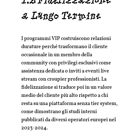
1.2 Fidelizzazione
a Lungo Termine
I programmi VIP costruiscono relazioni
durature perché trasformano il cliente
occasionale in un membro della
community con privilegi esclusivi come
assistenza dedicata o inviti a eventi live
stream con croupier professionisti. La
fidelizzazione si traduce poi in un valore
medio del cliente più alto rispetto a chi
resta su una piattaforma senza tier system,
come dimostrano gli studi interni
pubblicati da diversi operatori europei nel
2023‑2024.