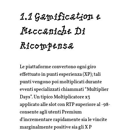
1.1 Gamification e
Meccaniche Di
Ricompensa
Le piattaforme convertono ogni giro
effettuato in punti esperienza (XP); tali
punti vengono poi moltiplicati durante
eventi special­izzati chiam­mati “Multiplier
Days”. Un tipico Moltiplicatore x3
applicato alle slot con RTP superiore al ‑98‑
consente agli utenti Premium
d’incrementare rapidamente sia le vincite
marginal­mente positive sia gli X P