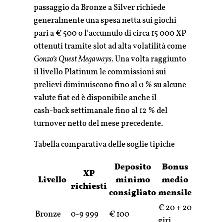
passaggio da Bronze a Silver richiede
generalmente una spesa netta sui giochi
pari a € 500 o l’accumulo di circa 15 000 XP
ottenuti tramite slot ad alta volatilità come
Gonzo’s Quest Megaways
. Una volta raggiunto
il livello Platinum le commissioni sui
prelievi diminuiscono fino al 0 % su alcune
valute fiat ed è disponibile anche il
cash‑back settimanale fino al 12 % del
turnover netto del mese precedente.
Tabella comparativa delle soglie tipiche
Deposito
Bonus
XP
Livello
minimo
medio
richiesti
consigliato
mensile
€ 20 + 20
Bronze
0‑9 999
€ 100
giri