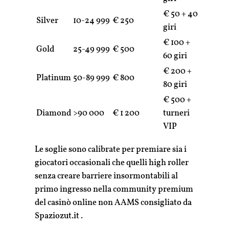
€ 50 + 40
Silver
10‑24 999
€ 250
giri
€ 100 +
Gold
25‑49 999
€ 500
60 giri
€ 200 +
Platinum
50‑89 999
€ 800
80 giri
€ 500 +
Diamond
>90 000
€ 1 200
turneri
VIP
Le soglie sono calibrate per premiare sia i
giocatori occasionali che quelli high roller
senza creare barriere insormontabili al
primo ingresso nella community premium
del casinò online non AAMS consigliato da
Spaziozut.it .