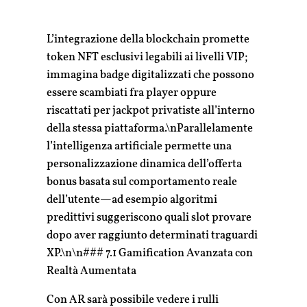
L’integrazione della blockchain promette
token NFT esclusivi legabili ai livelli VIP;
immagina badge digitalizzati che possono
essere scambiati fra player oppure
riscattati per jackpot privatiste all’interno
della stessa piattaforma.\nParallelamente
l’intelligenza artificiale permette una
personalizzazione dinamica dell’offerta
bonus basata sul comportamento reale
dell’utente—ad esempio algoritmi
predittivi suggeriscono quali slot provare
dopo aver raggiunto determinati traguardi
XP.\n\n### 7.1 Gamification Avanzata con
Realtà Aumentata
Con AR sarà possibile vedere i rulli