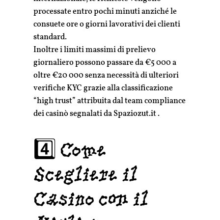
processate entro pochi minuti anziché le
consuete ore o giorni lavorativi dei clienti
standard.
Inoltre i limiti massimi di prelievo
giornaliero possono passare da €​5 000 a
oltre €​20 000 senza necessità di ulteriori
verifiche KYC grazie alla classificazione
“high trust” attribuita dal team compliance
dei casinò segnalati da Spaziozut.it .
4️⃣ Come
Scegliere il
Casino con il