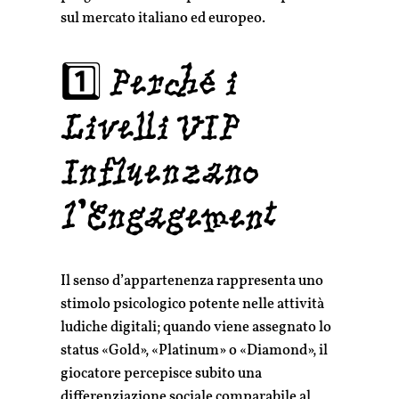
sul mercato italiano ed europeo.
1️⃣ Perché i
Livelli VIP
Influenzano
l’Engagement
Il senso d’appartenenza rappresenta uno
stimolo psicologico potente nelle attività
ludiche digitali; quando viene assegnato lo
status «Gold», «Platinum» o «Diamond», il
giocatore percepisce subito una
differenziazione sociale comparabile al