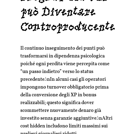
può Diventare
Controproducente
Il continuo inseguimento dei punti può
trasformarsi in dipendenza psicologica
poiché ogni perdita viene percepita come
“un passo indietro” verso lo status
precedente.\nIn alcuni casi gli operatori
impongono turnover obbligatorio prima
della conversione degli XP in bonus
realizzabili; questo significa dover
scommettere nuovamente denaro già
investito senza garanzie aggiuntive.\nAltri
cost hidden includono limiti massimi sui
prelievi giornalieri ridotti