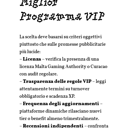
Miglior
Programma VIP
La scelta deve basarsi su criteri oggettivi
piuttosto che sulle promesse pubblicitarie
più lucide:
–
Licenza
– verifica la presenza di una
licenza Malta Gaming Authority o Curacao
con audit regolare.
–
Trasparenza delle regole VIP
– leggi
attentamente termini su turnover
obbligatorio e scadenza XP.
–
Frequenza degli aggiornamenti
–
piattaforme dinamiche rilasciano nuovi
tier o benefit almeno trimestralmente.
–
Recensioni indipendenti
– confronta